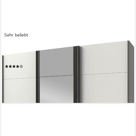
Sehr beliebt
WIMEX
Schwebetürenschrank Bern Schiebetürenschrank Schrank mit
zusätzlicher Innenausstattung, Garderobe
(694)
ab 499,99 €
UVP
1.133,00 €
-56%
lieferbar - in 2-4 Werktagen bei dir
+7