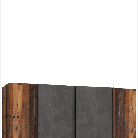
FORTE
Kleiderschrank Kalixtus, Made in Europe (B/H/T ca. 200x190x60
cm, 2 Schiebetüren, 2 Drehtüren, 8 Einlegeböden) Kombination
aus Dreh- und Schwebetüren, mehrere Farben
(547)
299,99 €
UVP
759,00 €
-60%