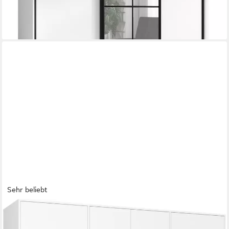
-53%
lieferbar - in 4-5 Werktagen bei dir
+6
Sehr beliebt
FORTE
Kleiderschrank Mokkaris, Garderobe, zeitloses Design, 4 Türen,