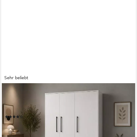
Sehr beliebt
FORTE
Kleiderschrank Mokkaris, Garderobe, zeitloses Design, 3 Türen,
Made in Europe (B/H/T ca. 144x200x59cm) Zwei Schubladen,
schwarze Stangengriffe, Stauraum, auch in Schwarz
(844)
199,99 €
UVP
569,00 €
-65%
lieferbar in 3 Wochen