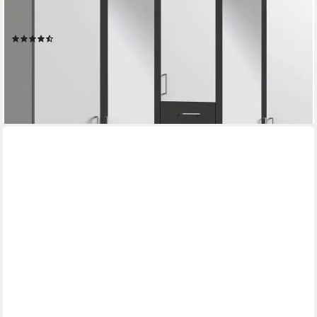
270cm breit Bestseller Schlafzimmerschrank wahlweise 3
Innenausstattungen
(1425)
ab 389,99 €
UVP
859,00 €
-55%
lieferbar - in 2-4 Werktagen bei dir
+6