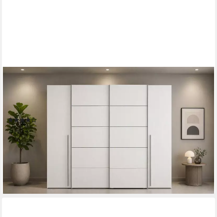
FORTE
Kleiderschrank Narago, Kombischrank, modernes Design (B/H/T
ca. 270/210/61cm, auch mit Premiumausstattung) Kombination
aus Schwebetüren mit seitlichen Drehtüren, Made in Europe
(1371)
399,99 €
UVP
939,00 €
-57%
lieferbar in 3 Wochen