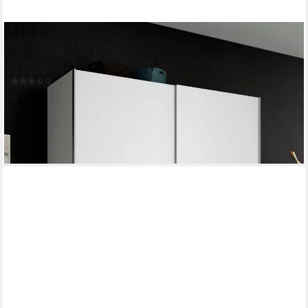
FORTE
Schwebetürenschrank Longline, Made in Europe, 2
Schiebetüren, modernes Design melaminbeschichtet
(57)
199,99 €
UVP
709,00 €
-72%
lieferbar - in 6-8 Werktagen bei dir