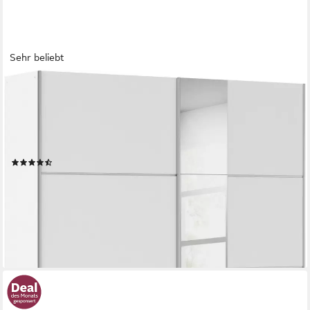
Sehr beliebt
OTTO HOME
Kleiderschrank Mehrzweckschrank Aktenschrank Möbel
Mietswohnung TOPSELLER ASTANA (3 Ausstattungen
BASIC/CLASSIC/PREMIUM (inkl. SOFT-CLOSE-FUNKTION) mit
3 Spiegelelementen, Metallgriffleisten alufarbig MADE IN
(1466)
GERMANY
ab 349,99 €
UVP
999,00 €
-65%
lieferbar - in 2-4 Werktagen bei dir
+4