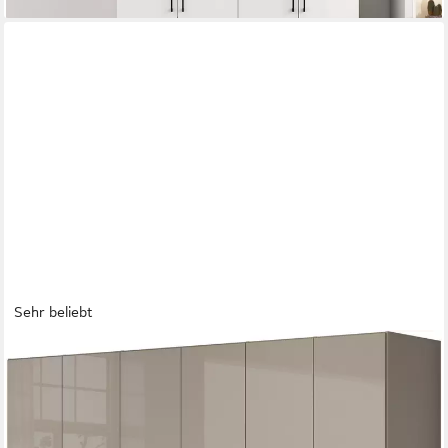
Sehr beliebt
OTTO HOME
Kleiderschrank Trento Schlafzimmerschrank Garderobe
hochglanz (in 2 unterschiedlichen Schrankhöhen wählbar)
Schrank mit 6 Türen und 9 Schubladen, Hochglanz-Fronten, 2,0
m Höhe