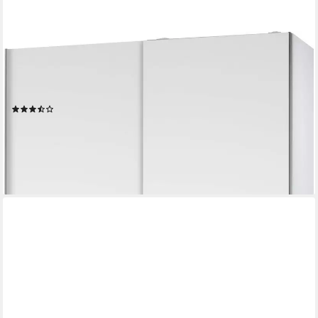
SCHLAFKONTOR
Schwebetürenschrank Heimo/Fast Schrank Kleiderschrank
Garderobe geringe Tiefe, ausziehbarer Kleiderstange,
Garderobenschrank, 6 Böden
(1745)
ab 179,99 €
UVP
449,00 €
-60%
lieferbar - in 2-4 Werktagen bei dir