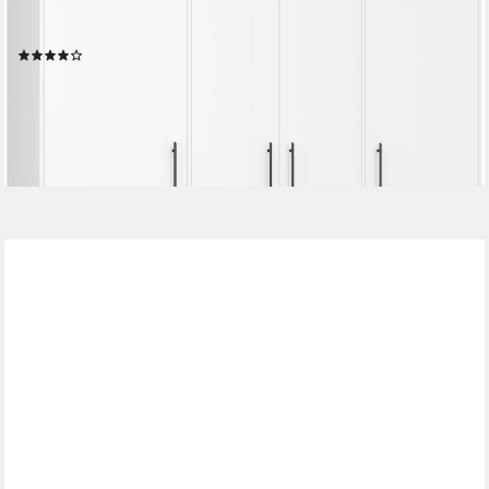
Made in Europe (B/H/T ca. 206x200x59cm) 4 Schubladen +
schwarze Stangengriffe, Made in Europe, viel Stauraum
(625)
299,99 €
UVP
819,00 €
-63%
lieferbar in 3 Wochen
+5