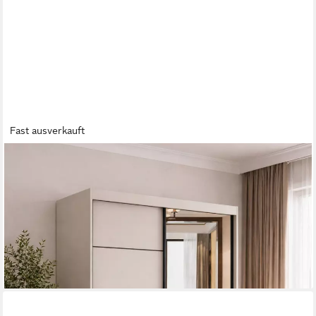
Fast ausverkauft
MOEBLO
Kleiderschrank LARA 05 Kaschmir (Kleiderschrank Kaschmir mit
Spiegel & schwarzen Sprossen, Schiebetüren,
Schwebetürenschrank 2-türig Schrank mit vielen Einlegeböden
und Kleiderstange) (BxHxT): 150x200x61 cm
499,00 €
UVP
759,00 €
-34%
lieferbar - in 5-6 Werktagen bei dir