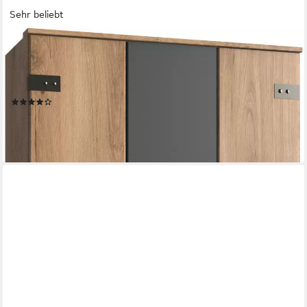
Sehr beliebt
WIMEX
Kleiderschrank Cork, mit oder ohne Spiegel, rustikaler Look im
Industrial Design wahlweise in 135cm oder 180cm breit, 58cm
tief, 199cm hoch
(317)
ab 235,92 €
UVP
602,00 €
-61%
lieferbar in 3 Wochen