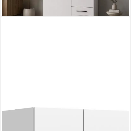
+4
HOME AFFAIRE
Kleiderschrank Skarde Schlafzimmerschrank, Garderobe,
Schrank (Otto Bestseller Garderobe Schlafzimmerschrank)