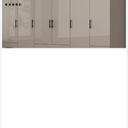
(34)
ab 599,99 €
UVP
1.099,99 €
-45%
lieferbar - in 2-4 Werktagen bei dir