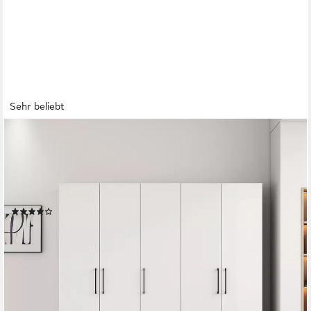
Sehr beliebt
OTTO HOME
Kleiderschrank Sylt Schlafzimmerschrank Garderobe Schrank in
hochglanz weiß (5 Türen, 2 Schubladen, schwarze moderne
Griffe, 7 Einlegeböden) Drehtürenschrank mit perfekter
Innenausstattung, Breite 200cm
(45)
399,99 €
UVP
849,99 €
-53%
lieferbar - in 2-4 Werktagen bei dir