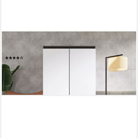
FURNICA
Kleiderschrank Garderobenschrank, 2 Türen und 2 Schubladen
H180 x B90 x T50cm
(54)
255,00 €
UVP
289,99 €
-12%
lieferbar - in 5-6 Werktagen bei dir
+4