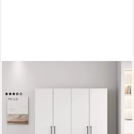
OTTO HOME
Kleiderschrank Sylt Schlafzimmerschrank Garderobe Schrank
hochglanz (Drehtürenschrank mit 4 Schubladen und 4 Türen)
Schrank in Breite 160 mit viel Stauraum
(34)
349,99 €
UVP
799,99 €
-56%
lieferbar in 6 Wochen