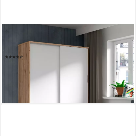
FORTE ITALY
Schiebetürenschrank Vankka Viel Stauraum, skandinavischer Stil
(B/H/T ca.140x200x50cm) Made in Europe,mit
Einlegeböden+Kleiderstange+Schubladen,grifflos
(189)
299,99 €
UVP
729,00 €
-59%
lieferbar - in 2-4 Werktagen bei dir