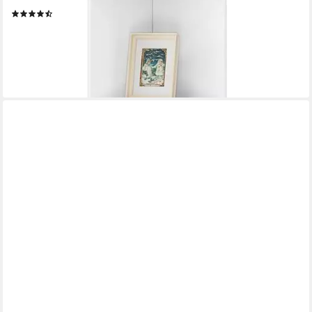
Eckregal, 1-tlg., Bücherregal, Standregal, mit Tür 5 Ebenen
(12)
42,49 €
UVP
76,99 €
-45%
lieferbar - in 3-4 Werktagen bei dir