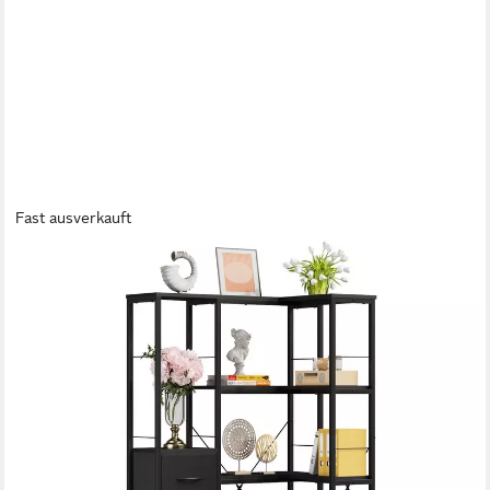
Fast ausverkauft
OYRREU
Eckregal mit LED-Beleuchtung & Stoffbox, Bücherregal, 5
Ebenen, Regal, modern, Eckbücherregal, für Wohnzimmer und
Schlafzimmer, mehrstöckiges Standregal, App-gesteuerte LED-
Beleuchtung (Helligkeit & Farbe einstellbar)
129,94 €
UVP
225,00 €
-42%
lieferbar - in 4-5 Werktagen bei dir