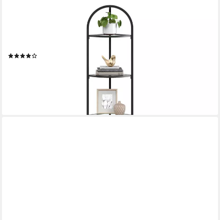
VASAGLE
Eckregal Bücherregal, Pflanzenregal, Standregal,
Badezimmerregal, Stahlrahmen, Ablagen aus Hartglas, modern,
für Wohnzimmer, Küche
(85)
39,99 €
UVP
71,99 €
-44%
lieferbar - in 4-5 Werktagen bei dir