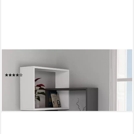
DECORTIE
Eckregal Ring, Eck- Wandregal, Modernes Bücherregal, 60 x 20
x 68 cm
(11)
48,99 €
79,99 €
-39%
lieferbar - in 2-3 Werktagen bei dir