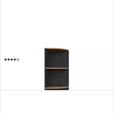
VICCO
Eckregal Ecki, Anthrazit/Goldkraft Eiche, 40 x 180.6 cm, 1-tlg.
(82)
99,90 €
UVP
126,90 €
-21%
lieferbar - in 3-4 Werktagen bei dir
+1