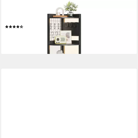
DRIPEX
Eckregal 5 Ebenen Standregal mit LED Beleuchtung und
Steckdosen,35x35x170cm
(6)
69,99 €
UVP
99,99 €
-30%
lieferbar - in 3-4 Werktagen bei dir