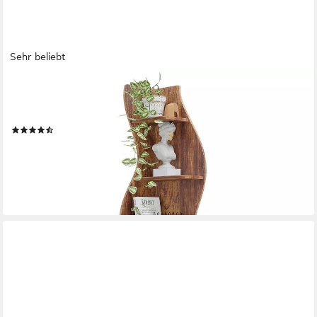
Sehr beliebt
TRIBESIGNS
Eckregal 5-stöckiges Wand-Eck-Bücherregal, Ecke Bücherregal
Aufbewahrungsregal
(36)
ab 89,99 €
UVP
159,99 €
-44%
lieferbar - in 6-7 Werktagen bei dir