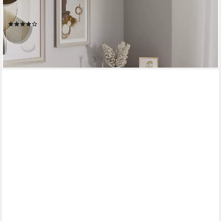
VICCO
Eckregal Elina, Weiß, 60 x 80 cm, 1-tlg.
(4)
99,90 €
UVP
120,90 €
-17%
lieferbar - in 3-4 Werktagen bei dir