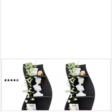
TRIBESIGNS
Eckregal 5-stöckiges Wand-Eck-Bücherregal, Ecke Bücherregal
Aufbewahrungsregal
(36)
219,99 €
UVP
289,99 €
-24%
lieferbar - in 6-7 Werktagen bei dir