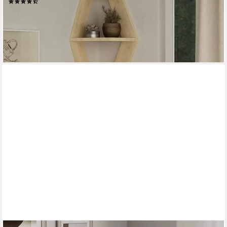
(14)
37,99 €
52,84 €
-28%
lieferbar - in 2-3 Werktagen bei dir