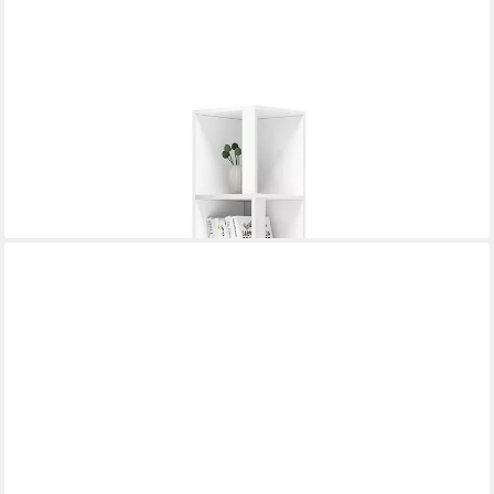
EUGAD
Eckregal, 1-tlg., offenes Bücherregal schmal, mit 5 Fächern
57,99 €
UVP
98,99 €
-41%
lieferbar - in 3-4 Werktagen bei dir