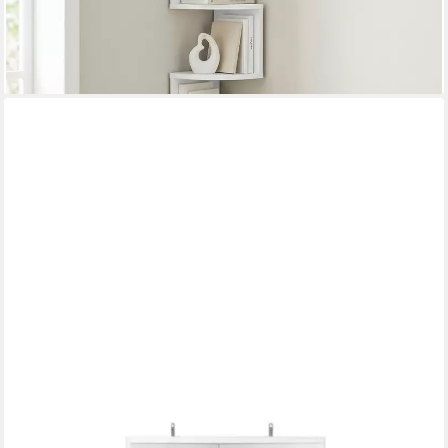
lieferbar - in 3-4 Werktagen bei dir
+1
WOLTU