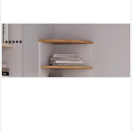
VICCO
Eckregal Ecki, Weiß/Goldkraft Eiche, 30 x 60 cm, 1-tlg.
(36)
49,90 €
UVP
59,90 €
-17%
lieferbar - in 3-4 Werktagen bei dir
+1