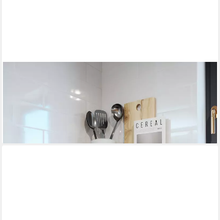
VICCO
Eckregal Roman, Beton, 43.5 x 37 cm, 1-tlg.
29,90 €
UVP
38,90 €
-23%
lieferbar - in 3-4 Werktagen bei dir