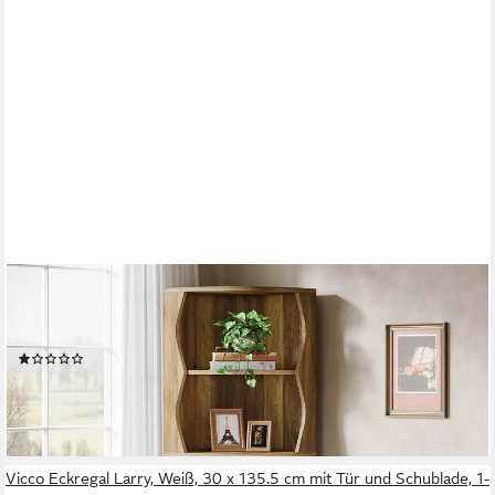
TRIBESIGNS
Eckregal 182CM hohes Eckbücherregal, 5 Ebenen Bücherregal
aus Holz, Lagerregal
(1)
139,99 €
UVP
159,99 €
-13%
lieferbar - in 6-7 Werktagen bei dir
Vicco Eckregal Larry, Weiß, 30 x 135.5 cm mit Tür und Schublade, 1-