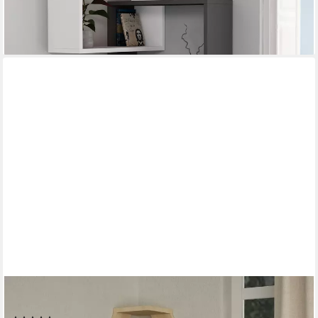
-39%
lieferbar - in 2-3 Werktagen bei dir
DECORTIE
Eckregal Sablor, Modernes Eck-Wandregal, 30 x 30 x 86 cm