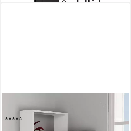
DECORTIE
Eckregal Ring, Eck- Wandregal, Modernes Bücherregal, 60 x 20
x 68 cm
(11)
48,99 €
79,99 €