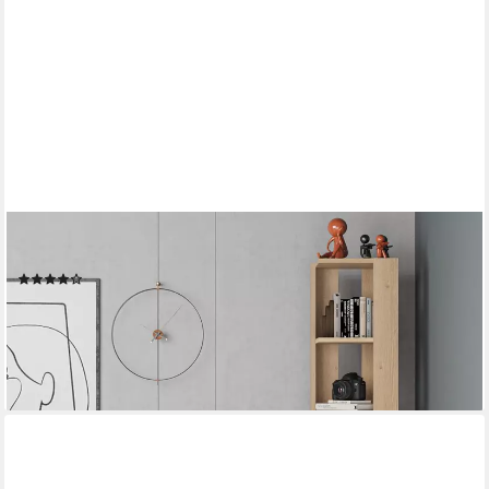
DECORTIE
Eckregal Nati, Eck-Bücherregal, 34 x 34 x 161 cm
(10)
83,99 €
119,99 €
-30%
lieferbar - in 2-3 Werktagen bei dir
+7