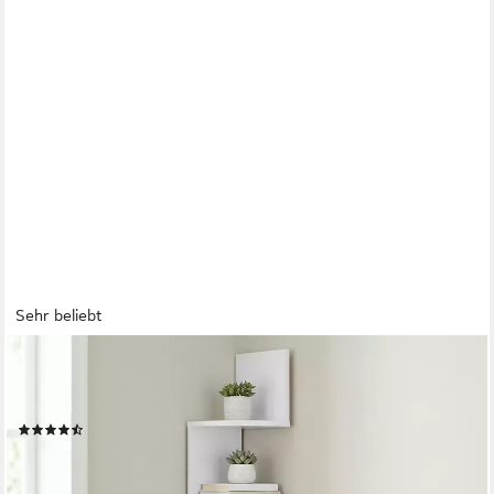
Sehr beliebt
VASAGLE
Eckregal, 1-tlg., Wandregal, Bücherregal mit 5 Ablagen, Höhe
126cm
(276)
ab 23,99 €
UVP
35,99 €
-33%