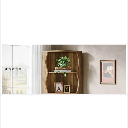
TRIBESIGNS
Eckregal 182CM hohes Eckbücherregal, 5 Ebenen Bücherregal
aus Holz, Lagerregal
(1)
139,99 €
UVP
159,99 €
-13%
lieferbar - in 6-7 Werktagen bei dir