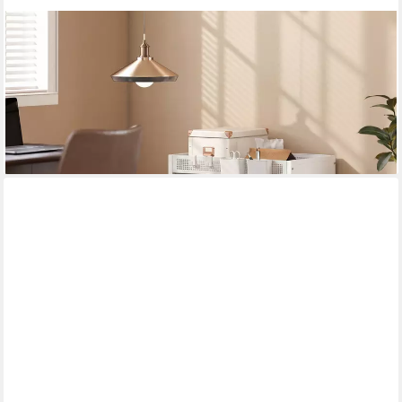
HOMCOM
Bücherregal Bücherwagen, mit 4 Ebenen, oberem
Aufbewahrungskorb, für Zuhause, Bürowagen 1-tlg., Mobiler
Bücherwagen mit verstellbaren Regalböden.
44,99 €
UVP
115,90 €
-61%
lieferbar - in 2-3 Werktagen bei dir