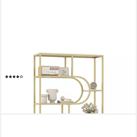
COSTWAY
Bücherregal, 5-stöckiges Standregal geometrisch Metallrahmen
30x95x175cm
(1)
114,99 €
UVP
159,99 €
-28%
lieferbar - in 3-4 Werktagen bei dir