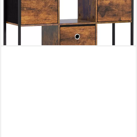
69,99 €
UVP
96,99 €
-28%
lieferbar - in 3-4 Werktagen bei dir