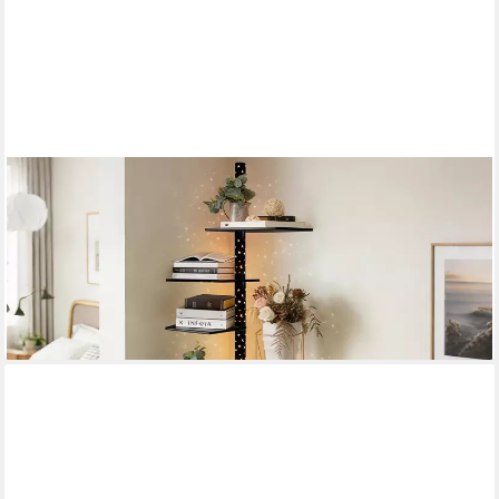
XERSEK
Bücherregal 1.8m LED 9-Stöckiges Bücherturm Freistehend
Bookshelf Standregal, Drehbaren Metall Regalen, Schwarz, mit
LED-Sternenlicht, 180x38x38cm
129,99 €
UVP
220,99 €
-41%
lieferbar - in 2-3 Werktagen bei dir