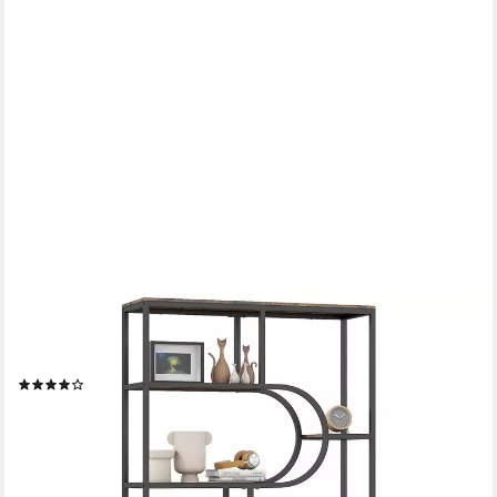
COSTWAY
Bücherregal, 5-stöckiges Standregal geometrisch Metallrahmen
30x95x175cm
(1)
108,99 €
UVP
159,99 €
-32%
lieferbar - in 3-4 Werktagen bei dir