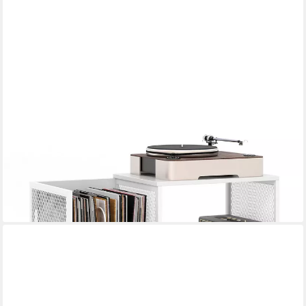
COSTWAY
Bücherregal, Plattenspielerständer für 300 Alben, Metall
87,99 €
lieferbar - in 3-4 Werktagen bei dir