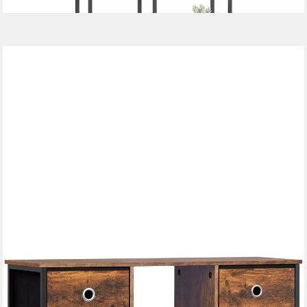
WOLTU
Bücherregal, mit 4 offenen Fächern, 5 Vliesstoff-Schubladen,
Standregal 90x30x100cm