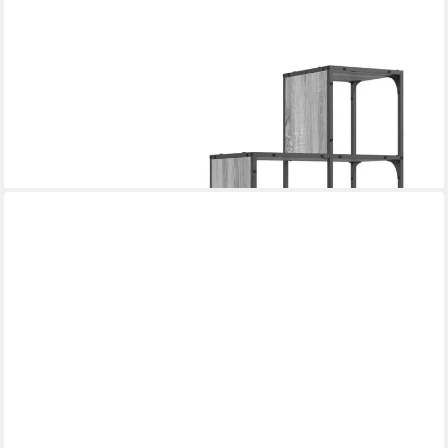
VIDAXL
Bücherregal Bücherregal Grau Sonoma 122x30x132 cm
Holzwerkstoff und Metall, 1-tlg.
ab 103,99 €
lieferbar - in 4-5 Werktagen bei dir