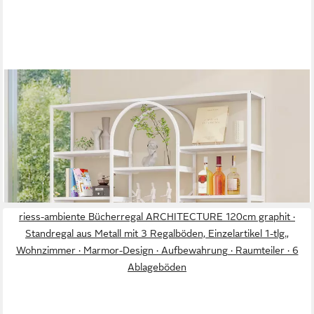
MERAX
Bücherregal Vitrine 180 cm, Modernes Standregal mit Bögen, 1-
tlg., für Wohnzimmer Büro, Metall Regal
79,99 €
UVP
129,99 €
-38%
lieferbar - in 4-5 Werktagen bei dir
riess-ambiente Bücherregal ARCHITECTURE 120cm graphit ·
Standregal aus Metall mit 3 Regalböden, Einzelartikel 1-tlg.,
Wohnzimmer · Marmor-Design · Aufbewahrung · Raumteiler · 6
Ablageböden