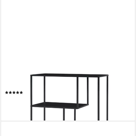
EN.CASA
Bücherregal, »Reisjärvi« mit 4 offenen Fächern Stahl
115x75x35 cm Schwarz
(2)
76,99 €
lieferbar - in 4-5 Werktagen bei dir