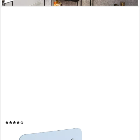
VICCO
Bücherregal Ghost, Silber, 12.5 x 9 cm 4er Set, 4-tlg.
(12)
24,90 €
UVP
30,90 €
-19%