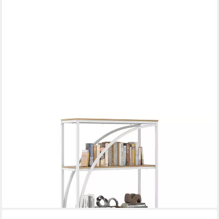
COSTWAY
Bücherregal, 1-tlg., geometrisches Büroregal Metallrahmen 86 x
30 x 175 cm
ab 99,99 €
UVP
139,99 €
-29%
lieferbar - in 3-4 Werktagen bei dir