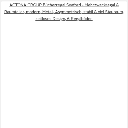
ACTONA GROUP Bücherregal Seaford - Mehrzweckregal &
Raumteiler, modern, Metall, Asymmetrisch, stabil & viel Stauraum,
zeitloses Design, 6 Regalböden