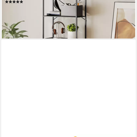
(1)
55,99 €
UVP
136,90 €
-59%
lieferbar - in 2-3 Werktagen bei dir