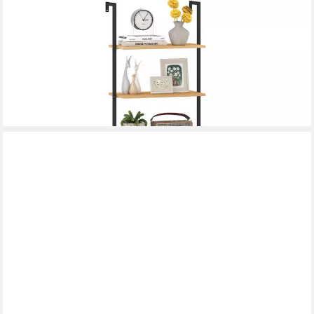
COSTWAY
Bücherregal, 5-stöckiges Leiterregal mit Schrank, Wandmontage,
Metall
73,99 €
UVP
104,99 €
-30%
lieferbar - in 4-5 Werktagen bei dir