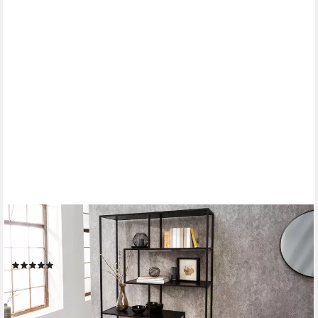
RIESS-AMBIENTE
Bücherregal SLIM LINE 185x114cm schwarz, Einzelartikel 1-tlg.,
Wohnzimmer · Holzwerkstoff · Metall · mit Ablage · Industrial
(10)
149,95 €
lieferbar - in 2-3 Werktagen bei dir