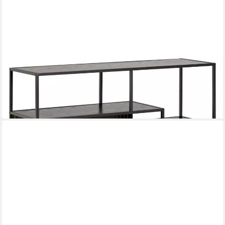
ACTONA GROUP
Bücherregal Seaford, Standregal, Regal, Raumteiler, schwarzer
Stahlrahmen, 5 Regale, Wendemodul, Breite 114 cm
143,57 €
lieferbar - in 6-8 Werktagen bei dir