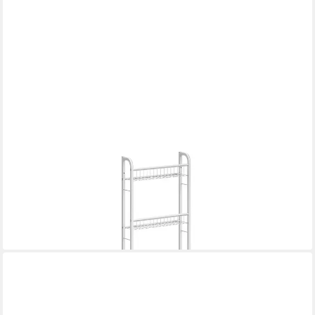
VICCO
Bücherregal Klivo, Weiß, 44.5 x 160 cm mit 5 Regalböden, 1-tlg.
41,90 €
UVP
47,90 €
-13%
lieferbar - in 2-3 Werktagen bei dir