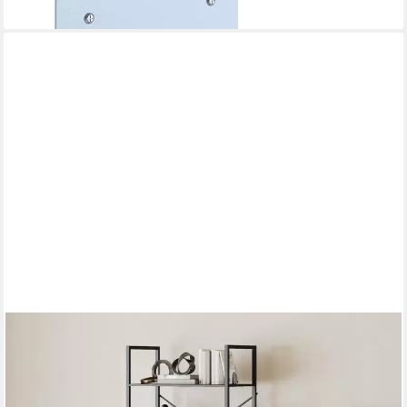
lieferbar - in 2-3 Werktagen bei dir
HOMCOM
Bücherregal Industrielles Büroregal mit Metallrahmen, offenes
Standregal, Standregal mit 5 Ebenen 1-tlg., für Wohnzimmer,
Büro, Arbeitszimmer, 60x30x170,5 cm, Schwarz