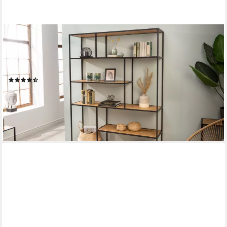
RIESS-AMBIENTE
Bücherregal SLIM LINE 185x135cm natur / schwarz,
Einzelartikel 1-tlg., Wohnzimmer · Holzwerkstoff · Metall · mit
Ablage · Industrial
(4)
169,95 €
199,95 €
-15%
lieferbar - in 2-3 Werktagen bei dir