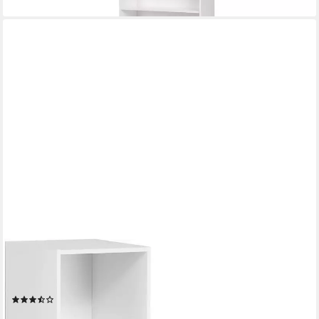
WOLTU
Bücherregal, 1-tlg., Würfelregal Schrank mit 6 Fächern,
90x90x30cm
(46)
46,45 €
UVP
98,99 €