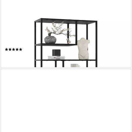
TECTAKE
Bücherregal Standregal mit 6 Fächern, inklusive Kippschutz, 85 x
35 x 188 cm, Holzregal Venda 1-tlg., Industrial Look,
pulverbeschichtetes Stahlgestell, höhenverstellbar
(1)
94,99 €
lieferbar - in 2-3 Werktagen bei dir