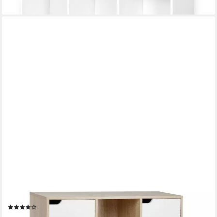
lieferbar - in 3-4 Werktagen bei dir
MONDEER
Bücherregal Bücherschrank, Aufbewahrungsregal, 9 Fächer mit
5 Türen, Moderner Stil
(37)
72,99 €
UVP
105,99 €