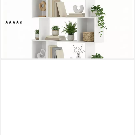
Bücherregal Standregal, für Wohnzimmer, Schlafzimmer,
Arbeitszimmer, 1-tlg., 24 x 90 x 159 cm, Aufbewahrungsregal
mit offenen Fächern
(554)
ab 66,99 €
UVP
99,99 €
-33%
lieferbar - in 4-5 Werktagen bei dir