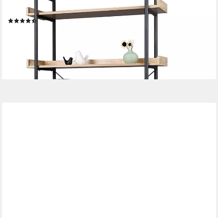
eiche hell
(8)
47,74 €
UVP
141,99 €
-66%
lieferbar - in 3-4 Werktagen bei dir