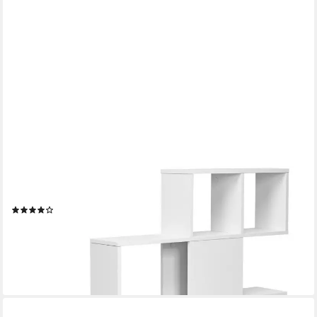
COSTWAY
Bücherregal, 5 Etagen Raumteiler, Holz, freistehend, Weiß
(22)
79,29 €
UVP
135,99 €
-42%
lieferbar - in 3-4 Werktagen bei dir