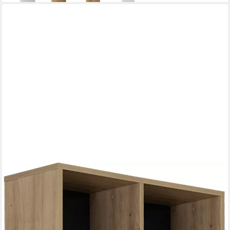
GAMI
Bücherregal CRAFT, Bücherregal mit 6 Regalböden und 4
Ablageflächen
249,23 €
UVP
264,00 €
-6%