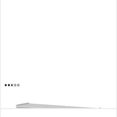
VICCO
Bücherregal Conny, Weiß, 112 x 60.5 cm, 1-tlg.
(3)
62,90 €
UVP
80,90 €
-22%
lieferbar - in 3-4 Werktagen bei dir