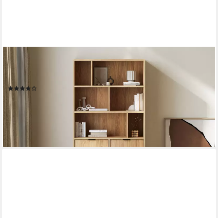
BEAUTYSOFA
Bücherregal Evron mit 4 offene Regalböden und 2
Unterschränke, hohe Metallbeine, Breite: 90 cm
(2)
289,00 €
379,00 €
-24%
lieferbar in 3 Wochen