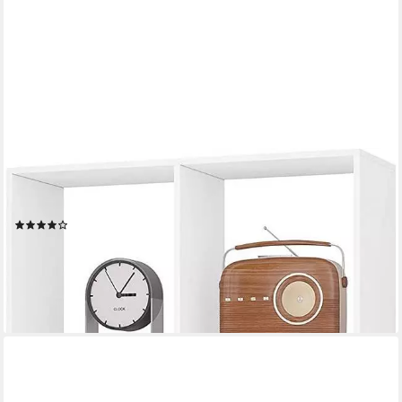
WOLTU
Bücherregal, 1-tlg., mit 4 Ebenen, Regal mit 10 Fächern, mit
Kippschutz
(4)
42,48 €
UVP
103,99 €
-59%
lieferbar - in 3-4 Werktagen bei dir