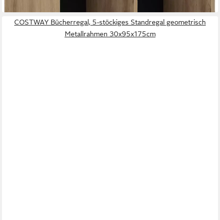
lieferbar in 3 Wochen
COSTWAY Bücherregal, 5-stöckiges Standregal geometrisch
Metallrahmen 30x95x175cm