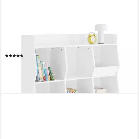
SOBUY
Bücherregal KMB55, Montessori Regal Kinderregal
Aufbewahrungsregal Spielzeugtruhe, mit Ablagefächern und
Fächern, Standregal, Regal Kinderzimmer
(9)
114,95 €
149,95 €
-23%
lieferbar - in 3-4 Werktagen bei dir