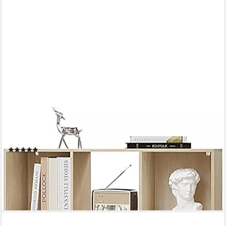
EUGAD
Bücherregal, 1-tlg., 4 Ebenen, mit 12 Fächern, freistehendes
Würfelregal
(2)
62,09 €
UVP
123,99 €
-50%
lieferbar - in 3-4 Werktagen bei dir