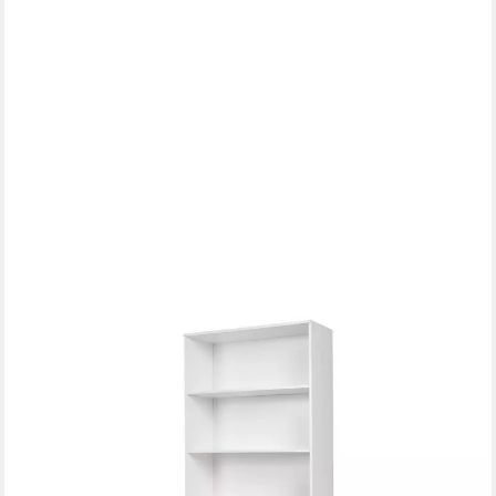
BEAUTYSOFA
Bücherregal COSMO, Großes Standregal mit 2 Schubladen und
4 offenen Fächern, Breite: 92 cm
159,00 €
199,00 €
-20%
lieferbar in 3 Wochen