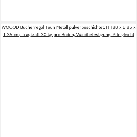
WOOOD Bücherregal Teun Metall pulverbeschichtet, H 188 x B 85 x
T 35 cm, Tragkraft 30 kg pro Boden, Wandbefestigung, Pfleigleicht