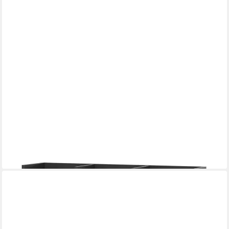
VICCO
Bücherregal Tomy, Anthrazit/Goldkraft Eiche, 90 x 20 cm, 1-tlg.
38,90 €
UVP
50,90 €
-24%
lieferbar - in 3-4 Werktagen bei dir