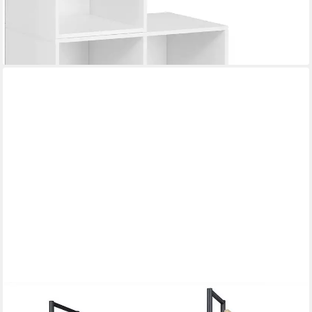
-53%
lieferbar - in 3-4 Werktagen bei dir
WOLTU
Bücherregal, 1-tlg., Standregal mit 5 Ablagen 91x30x173cm