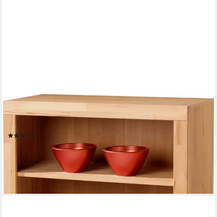
VOGL MÖBELFABRIK
Bücherregal Toronto, in 2 Höhen, Breite 90 cm, teilmassiv, Made
in Germany
(85)
ab 249,99 €
UVP
275,00 €
-9%
lieferbar in 6 Wochen