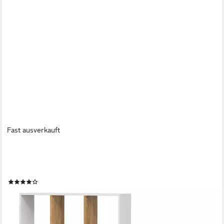
Fast ausverkauft
VICCO
Bücherregal Tomy, Weiß/Goldkraft Eiche, 90 x 30 cm 2er Set, 2-
tlg.
(1)
60,90 €
UVP
75,90 €
-20%
lieferbar - in 3-4 Werktagen bei dir