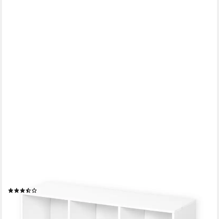
FLOORDIREKT
Bücherregal Holzregal Vermont, Stilvolle und vielseitige
Aufbewahrungslösung, sechs Fächern für eine elegante und
aufgeräumte Wohnatmosphäre
(16)
29,90 €
69,90 €
-57%