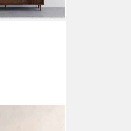
i dir
8,5 cm, grifflose Kommode 4
ubladenschrank mit viel