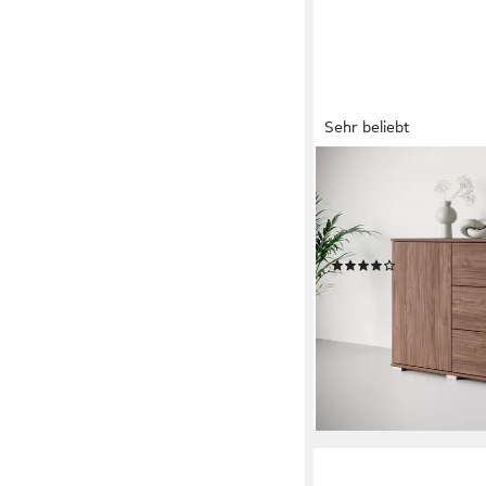
Sehr beliebt
OTTO HOME
Sideboard Kenia, Kom
Schlafzimmer/Wohnzi
mit 3 Schubladen und
(654)
189,99 €
UVP
399,00 €
-52%
lieferbar in 4 Wochen
+11