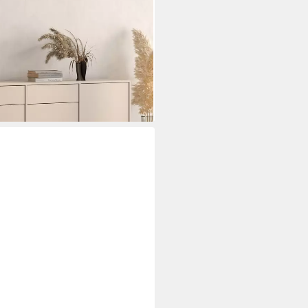
rstellbar
i dir