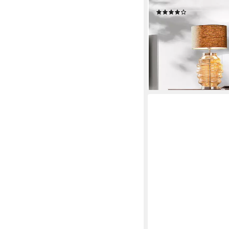
Breite 158 cm
(49)
569,99 €
UVP
673,99 €
-15%
lieferbar - in 2-3 Werktag