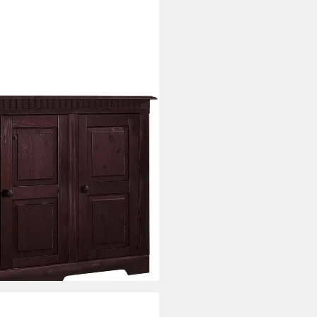
aus massivem Kiefernholz,
i dir