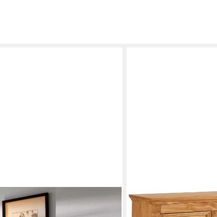
OTTO HOME
/T/H: 155/39/83 cm), Kommode,
Sideboard Selma, Kommode