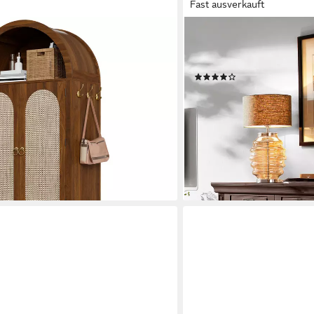
Fast ausverkauft
OTTO HOME
Rattan-Stil, Bogenförmiger Schrank
Sideboard Vinales (B/T/
 180 H), Kommode mit 2 Türen, 2
Breite 158 cm
(49)
raum, Aufbewahrungsmöbel
569,99 €
UVP
673,99 €
-15%
lieferbar - in 2-3 Werktagen be
en bei dir