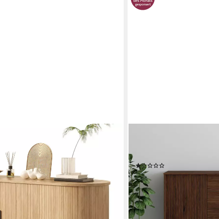
OTTO HOME
ik, Schrank Wohnzimmerschrank
Sideboard Malmedy Front 
ode mit Rolltüren, Stauraum und
aus massivem Kiefernholz,
(5)
0x78cm
399,99 €
UVP
879,99 €
nur diesen Monat
-55%