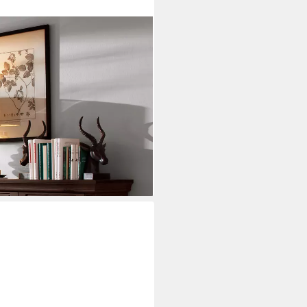
H: 155/39/83 cm), Kommode,
i dir