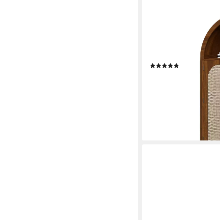
MERAX
Sideboard im Vintage-
(1 St., 80 L x 40 B x
Schubladen und Stau
(4)
249,99 €
UVP
399,99 €
-38%
lieferbar - in 6-7 Werktag