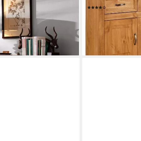
Breite 145 cm
(90)
299,99 €
UVP
999,99 €
-70%
en bei dir
lieferbar - in 2-4 Werktagen be