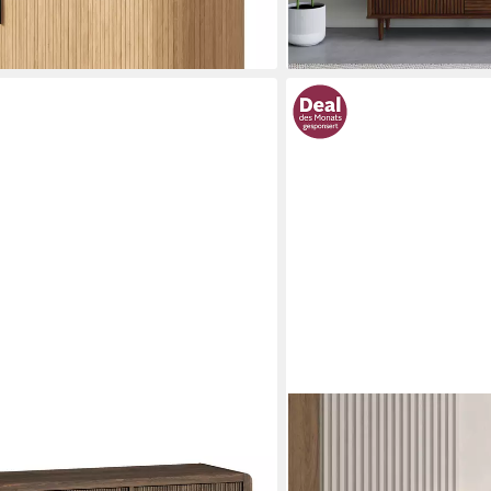
lieferbar - in 2-4 Werktagen be
en bei dir
OTTO HOME
« mit 3 Türen, 6 Fächern 77x110x30
Sideboard Loft, Breite 20
Türen/2 Schubkästen., Sch