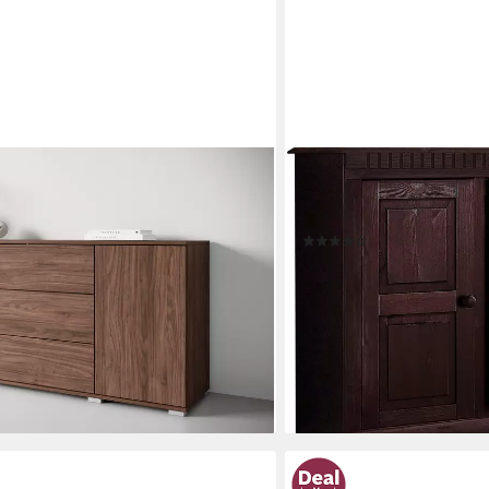
OTTO HOME
mode für das
Sideboard Lisa, Kommode 
mmer (1 St), Modernes Sideboard
Breite 158,5 cm
(332)
 4 Fächern, Breite 150 cm
ab 319,99 €
UVP
819,99 €
-61%
lieferbar - in 2-4 Werktagen be