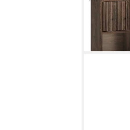
124,99 €
lieferbar - in 5-6 Werktag