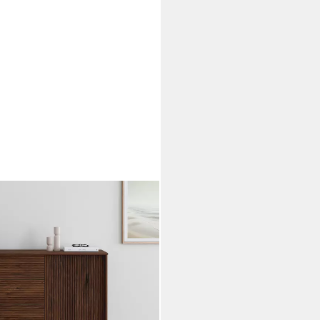
mit gefrästen Rillen, Kommode
 Push-to-open, Breite 160 cm