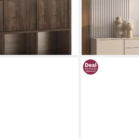
Stauraum, Einlegeböden ve
289,99 €
UVP
650,99 €
en bei dir
nur diesen Monat
-55%
lieferbar - in 6-8 Werktagen be