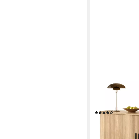
MERAX
Sideboard in Holzopt
Anrichte (1 St), Komm
Metallbeinen, 140x4
(2)
179,99 €
UVP
329,99 €
-45%