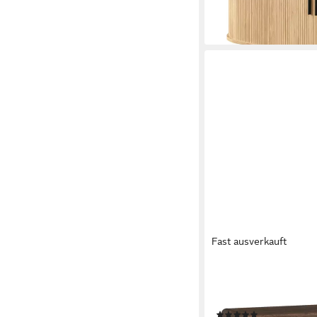
lieferbar - in 6-7 Werktag
Fast ausverkauft
EN.CASA
Sideboard, »Lukkodso
cm Walnussoptik
(5)