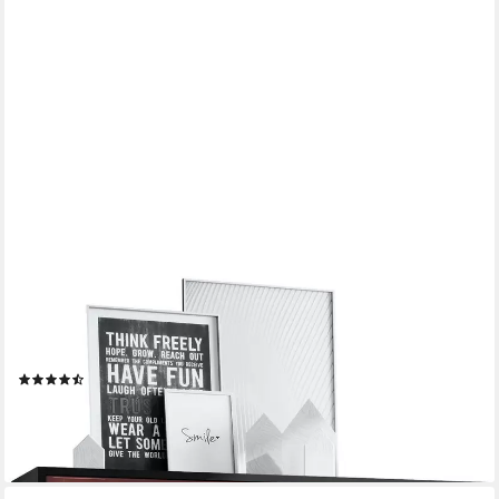
VLADON
Highboard Cuba V2 (Schrank, 104 x 105,5 x 35,5 cm Sideboard
mit 8 Fächern), Korpus in Schwarz matt / Fronten in Bordeaux
Hochglanz
(39)
277,15 €
lieferbar - in 3-4 Werktagen bei dir
+9