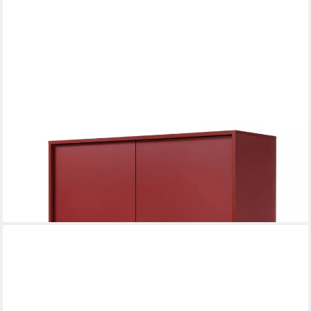
FELDMANN-WOHNEN
Highboard Mono (mit Türen, mit Einlegeböden, 1 St., moderne
Optik, mit Türen, mit Einlegeböden), 103,5x39x125,5cm 4-türig
bordeauxrot
409,20 €
lieferbar in 3 Wochen