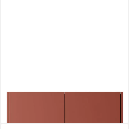
FELDMANN-WOHNEN
Highboard Color (Color, 1 St., Highboard), 97x37x122cm
Keramikrot, Eiche Linea, grifflos
303,45 €
lieferbar in 7 Wochen