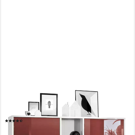
VLADON
Highboard Cuba V3 (Highboard, Schrank Anrichte Cuba V3 mit
12 Fächern), Korpus in Weiß matt / in Bordeaux glänzend
(130,5x105,5x35,5 cm)
(16)
ab 307,22 €
lieferbar - in 3-4 Werktagen bei dir