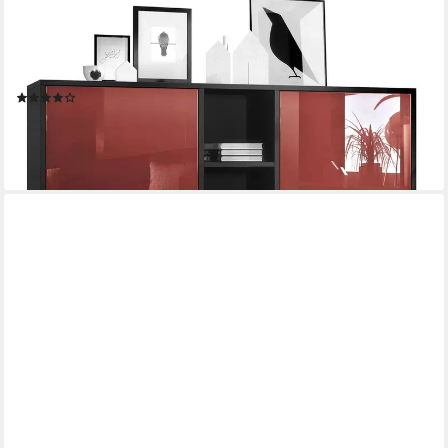
VLADON
Highboard Cuba V3 (Highboard, Schrank Anrichte Cuba V3 mit
12 Fächern), Korpus in Schwarz matt / in Bordeaux glänzend
(130,5x105,5x35,5 cm)
(22)
ab 317,77 €
lieferbar - in 3-4 Werktagen bei dir
+9