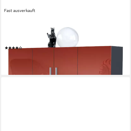
Fast ausverkauft
VLADON
Highboard Nora (Anrichte mit 2 Schubladen und 4 Türen, mit
insgesamt 8 Fächer dahinter), Anthrazit matt/Bordeaux
Hochglanz (166,5 x 106,5 x 35 cm)
(11)
399,99 €
lieferbar - in 3-4 Werktagen bei dir
+5