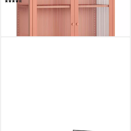
(4)
169,99 €
UVP
219,99 €
-23%
lieferbar - in 2-3 Werktagen bei dir