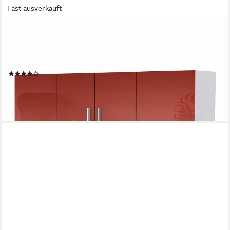
Fast ausverkauft
VLADON
Highboard Nora (Anrichte mit 2 Schubladen, und 4 Türen mit
insgesamt 8 Fächer dahinter), Weiß matt/Bordeaux Hochglanz
(166,5 x 106,5 x 35 cm)
(14)
449,99 €
lieferbar - in 3-4 Werktagen bei dir
+5