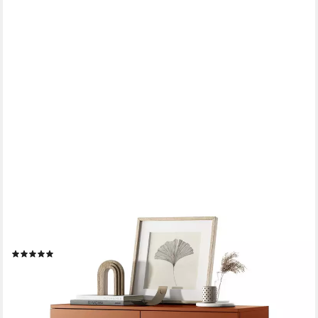
SELSEY
Highboard BEMMI
(9)
335,99 €
419,99 €
-20%
lieferbar - in 8-10 Werktagen bei dir