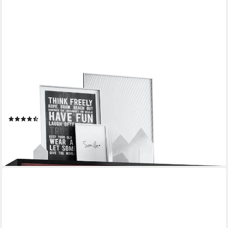
VLADON
Highboard Cuba V2 (Schrank, 104 x 105,5 x 35,5 cm Sideboard
mit 8 Fächern), Korpus in Schwarz matt / Fronten in Bordeaux
Hochglanz
(39)
277,15 €
lieferbar - in 3-4 Werktagen bei dir
+9