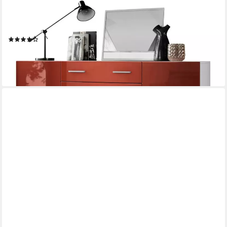
VLADON
Highboard Aron (Anrichte, mit 4 Türen und 2 Schubladen), Weiß
matt/Bordeaux Hochglanz (166,5 x 106,5 x 35 cm)
(10)
449,99 €
lieferbar - in 3-4 Werktagen bei dir
+5