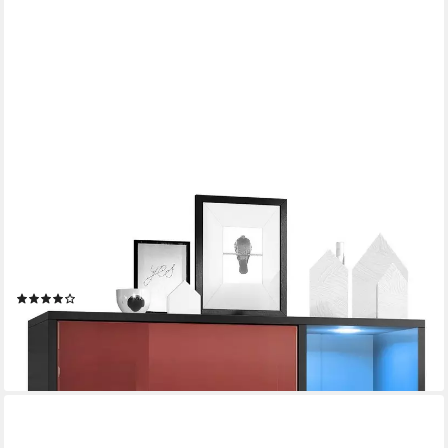
VLADON
Highboard Cuba (Anrichte mit 2 Türen, und 4 offene Fächer inkl.
RGB LED Beleuchtung), Schwarz matt/Bordeaux Hochglanz (79
x 105,5 x 35,5 cm)
(25)
271,99 €
lieferbar - in 3-4 Werktagen bei dir
+9