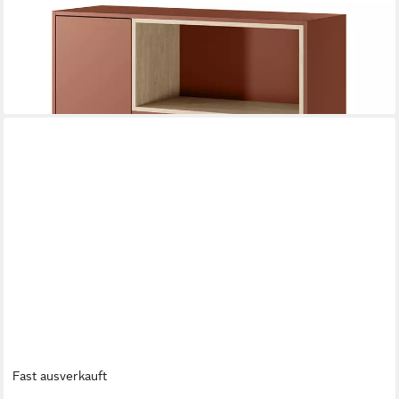
LOMADOX
Highboard DELFT-141, in rot und Eiche, 120 cm breit, grifflos
726,97 €
UVP
1.051,99 €
-31%
lieferbar in 4 Wochen
Fast ausverkauft