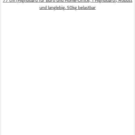
77 cm (Highboard für Büro und Home-Office, 1 Highboard), Robust
und langlebig, 50kg belastbar