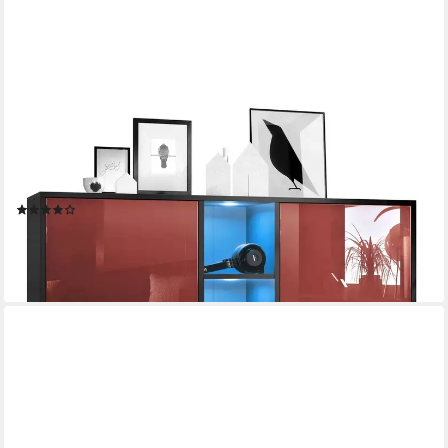
VLADON
Highboard Cuba V3 (Highboard, mit 12 Fächern, inkl. RGB LED
Beleuchtung), in Schwarz matt / Fronten in Bordeaux Hochglanz
(130,5x105,5x35,5 cm)
(22)
373,73 €
lieferbar - in 3-4 Werktagen bei dir
+9