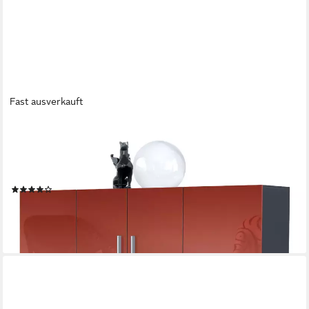
Fast ausverkauft
VLADON
Highboard Nora (Anrichte mit 2 Schubladen und 4 Türen, mit
insgesamt 8 Fächer dahinter), Anthrazit matt/Bordeaux
Hochglanz (166,5 x 106,5 x 35 cm)
(11)
399,99 €
lieferbar - in 3-4 Werktagen bei dir
+5