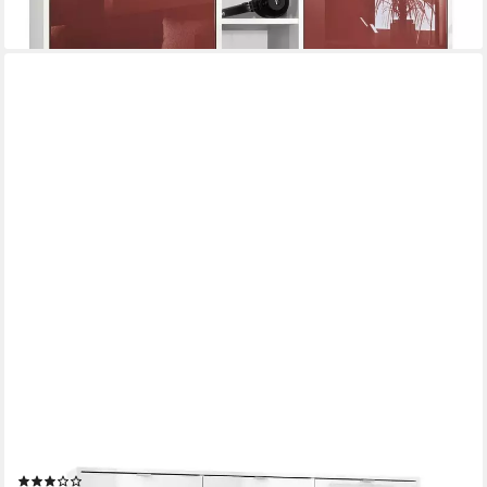
+9
VLADON
Highboard Metro V2 (Highboard, mit 6 Türen, 4 Schubladen und
1 offenem Fach), Bordeaux Hochglanz (153 x 123 x 37 cm)
(8)