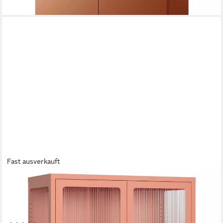
Fast ausverkauft
SKØLM
Highboard Norns Vitrinenschrank mit Glastüren (terrakotta, bis
80 kg belastbar, kratzfest), Metallkommode mit verstellbaren
Fächern, Sideboard 100x38x80 cm