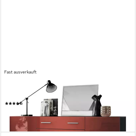
Fast ausverkauft
VLADON
Highboard Aron (Anrichte, mit 4 Türen und 2 Schubladen),
Anthrazit matt/Bordeaux Hochglanz (166,5 x 106,5 x 35 cm)
(10)
399,99 €
lieferbar - in 3-4 Werktagen bei dir
+5