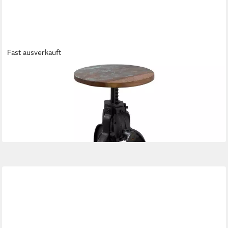
Fast ausverkauft
MASSIVMOEBEL24
Hocker INDUSTRIAL (Hocker Altholz 35x35x45 mehrfarbig
lackiert INDUSTRIAL #02), Hocker Altholz 35x35x45
mehrfarbig lackiert INDUSTRIAL #02
99,90 €
lieferbar - in 6-7 Werktagen bei dir