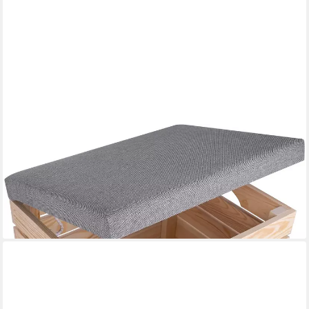
CREATIVE DECO
Sitzhocker Sitzbank gepolstert mit Stauraum 50x40x35 cm, mit
Stauraum
48,95 €
lieferbar - in 3-4 Werktagen bei dir