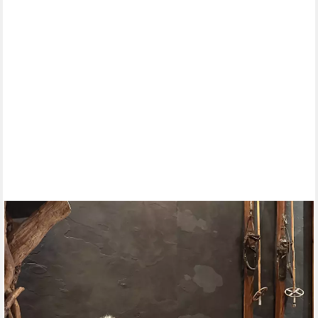
LIRA DEKO
Sitzhocker Set - Schafhocker Lammfell - Premium Tierhocker -
Holz Islandschaffell (Hocker im Set), 100 % echtes Islandfell,
geeignet für Chalets & Hütten, handgeschnitzt
ab 509,00 €
UVP
699,00 €
-27%
lieferbar - in 5-6 Werktagen bei dir