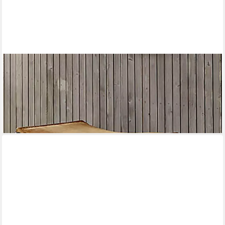
HAKU
Hocker Pouf, Schemel, Stockerl, rechteckig - aus Leder Braun -
B/T/H 58/50/49 cm
ab 130,60 €
UVP
210,95 €
-38%
lieferbar - in 2-3 Werktagen bei dir