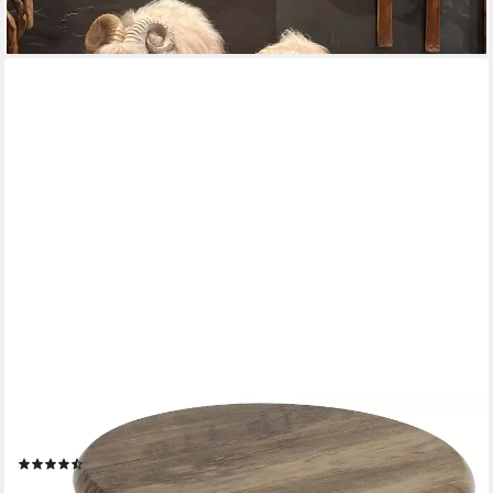
WENKO
Sitzhocker Forio, BxTxH: 30x30x46 cm
(21)
ab 19,79 €
UVP
25,49 €