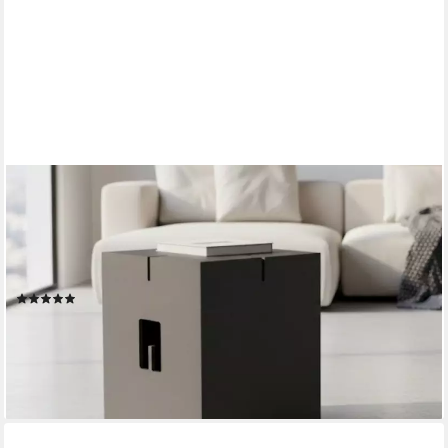
NEVER SIT ALONE
Sitzhocker Holz - handgefertigt - Sitzwürfel - verkettbar - Design
Hocker (Hocker einzeln oder als Set kombinierbar – Design
Sitzhocker - belastbar bis 120 kg, 6 Varianten verfügbar, 1 St.,
Beistelltisch oder als Sitzgelegenheit), Hochwertige Handarbeit
(5)
369,00 €
UVP
399,00 €
-8%
lieferbar - in 5-6 Werktagen bei dir
+9