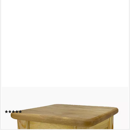
MADERA SPIELZEUGE
Hocker Kinderhocker Großer Bruder Eschenholz (Set, 1 St., set),
formschönes Design. Stabil, robust, sicher
(1)
45,95 €
lieferbar - in 2-3 Werktagen bei dir