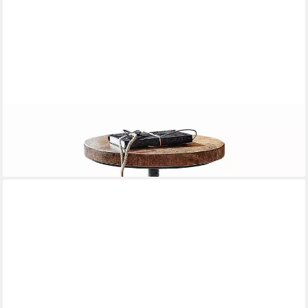
MIRABEAU
Hocker Hocker Greenbriar schwarz/braun
128,00 €
lieferbar - in 5-6 Werktagen bei dir