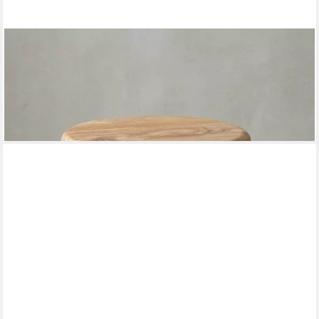
KADIMA DESIGN
Sitzhocker Höhenverstellbarer Industrial-Drehhocker aus
Akazienholz & Eisen
174,95 €
UVP
240,00 €
-27%
lieferbar - in 4-5 Werktagen bei dir