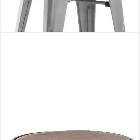
UVP
62,90 €
-37%
lieferbar - in 3-4 Werktagen bei dir
+4
CLP