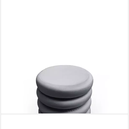
LOOKWAY
Hocker Aufklappbarer, gepolsterter Pouf VELUTTO mit
Stauraum (1x Hocker), Durchmesser: ⌀ 40 cm
109,00 €
UVP
135,00 €
-19%
lieferbar in 4 Wochen