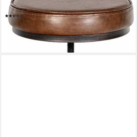
Sitzhocker Destin (1er), im Industrial Design, mit
Kunstlederbezug
(2)
71,90 €
UVP
98,90 €
-27%
lieferbar - in 3-4 Werktagen bei dir