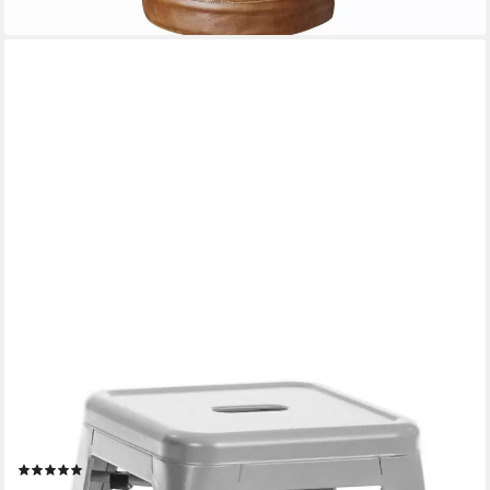
lieferbar - in 5-6 Werktagen bei dir
CLP
Sitzhocker Armin (1er), stapelbar, Hocker aus Metall, bis 200 kg
belastbar
(4)
39,90 €