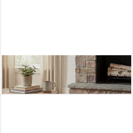
MCW
Sitzhocker MCW-L76-H, Industrie-Design, Komplett fertig
montiert
58,99 €
lieferbar - in 4-5 Werktagen bei dir