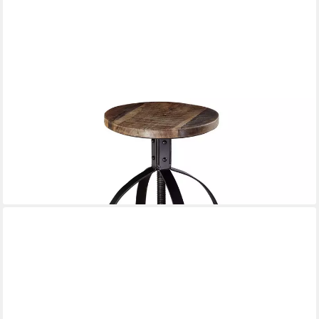
MASSIVMOEBEL24
Hocker INDUSTRIAL (Hocker Altholz 30x30x47 mehrfarbig
lackiert INDUSTRIAL #03), Hocker Altholz 30x30x47
mehrfarbig lackiert INDUSTRIAL #03
79,90 €
lieferbar - in 6-7 Werktagen bei dir