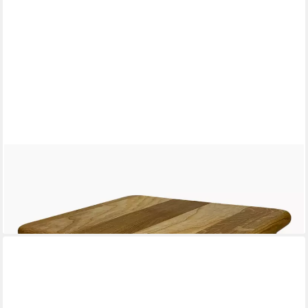
MADERA SPIELZEUGE
Hocker Hocker kleiner Bruder Zebraholz (Set, 1 St., 1 hocker),
besonders handlich und sehr stabil
42,55 €
lieferbar - in 2-3 Werktagen bei dir