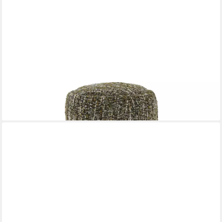
WOODEK DESIGN
Hocker Theo aus Eiche mit grünem Stoff (Grüner Strukturstoff,
1 St., Zeitlos-minimalistisches Design), Beine aus Eiche massiv
für langlebige Stabilität
314,00 €
349,00 €
-10%
lieferbar - in 9-11 Werktagen bei dir