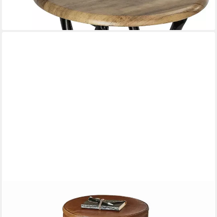
-22%
lieferbar - in 4-5 Werktagen bei dir
MIRABEAU
Hocker Hocker Twist braun
148,00 €