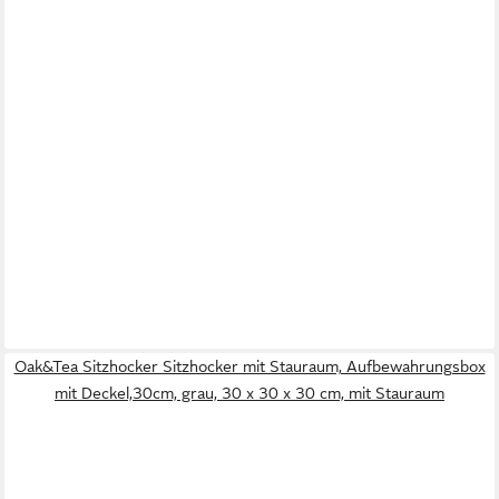
Oak&Tea Sitzhocker Sitzhocker mit Stauraum, Aufbewahrungsbox
mit Deckel,30cm, grau, 30 x 30 x 30 cm, mit Stauraum