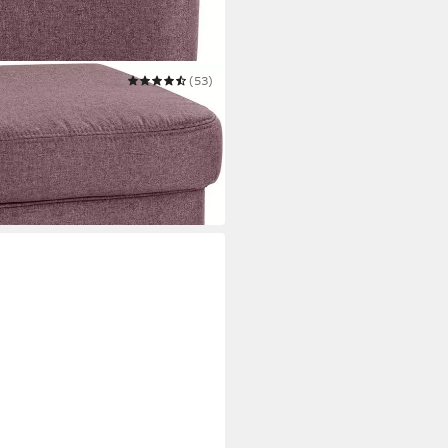
(53)
 und zeitlos, B/T 57/57cm