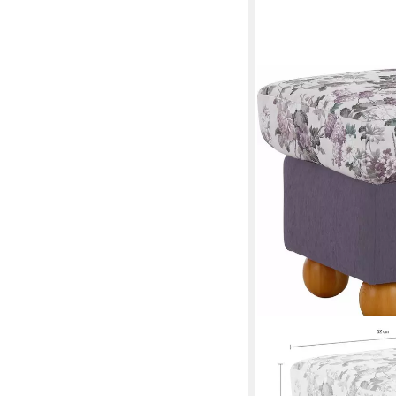
HOME AFFAIRE
Hocker Milano
62 x 45 x 50 cm
B/H/T
219,99 €
UVP
299,00 €