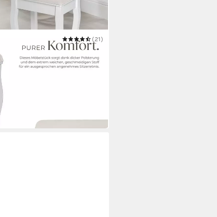
(21)
chminkhocker, Belastbarkeit 100