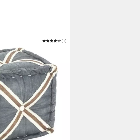
(1)
uzmotiv Sitzpouf grau