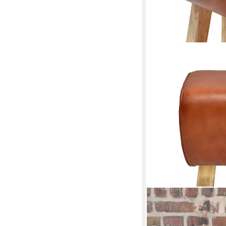
CASA MORO
Hocker Echtleder Hock
Leder