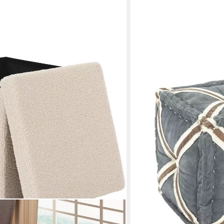
DASMÖBELWERK
Sitzhocker Hocker mit Kre
49,95 €
UVP
59,95 €
-17%
in 5-6 Werktagen bei dir