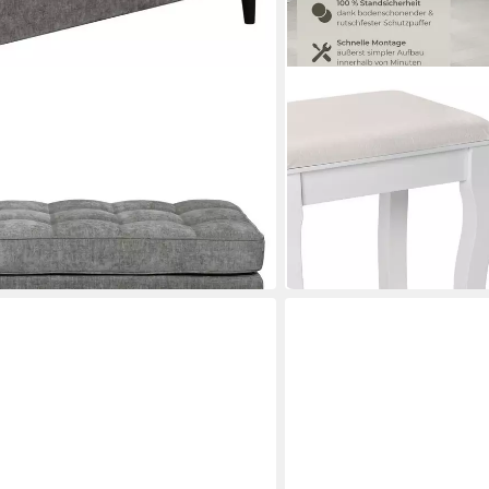
TECTAKE
lle, Modul für die Lindhus-Sofas-
Sitzhocker gepolsterter S
kg, 40 x 30 x 51 cm
42,99 €
UVP
59,00 €
-27%
in 2-3 Werktagen bei dir