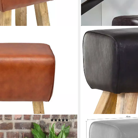
(1)
GUTMANN FACTORY
er Tejas braun aus Massivholz &
Hocker Pipe
40 x 47 x 33 cm
B/H/T