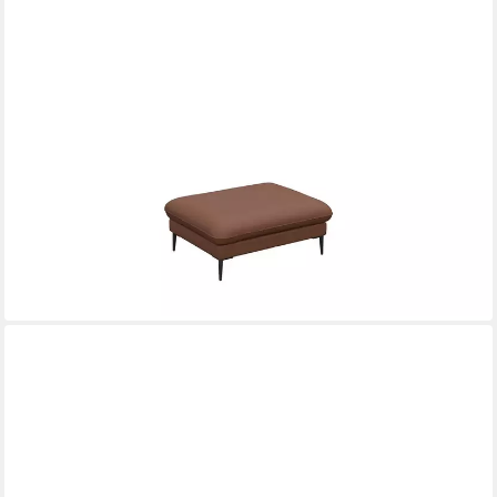
FLEXLUX
Pouf Salino, Fußhocker, Sitzhocker, Polsterhocker, Kaltschaum &
Stahl-Wellen, Füsse Schwarz
489,99 €
UVP
620,89 €
-21%
lieferbar in 9 Wochen
+8