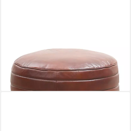
MARRAKESCH ORIENT & MEDITERRAN INTERIOR
Pouf Vintage Sitzpouf Janeiro modern Sitzkissen aus Leder in
Braun 45 cm (1-St), Handarbeit
138,84 €
UVP
188,00 €
-26%
lieferbar - in 3-4 Werktagen bei dir