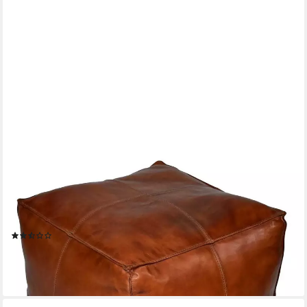
CASA MORO
Casa Moro Pouf Orientalisches Leder-Sitzkissen Sunyata braun
45x45x45cm Handgefertigt (Echt-Leder Sitz-Hocker
quadratisch), ein Polsterhocker für einfach schöner Wohnen
HH2813
(3)
159,00 €
199,00 €
-20%
lieferbar - in 2-3 Werktagen bei dir