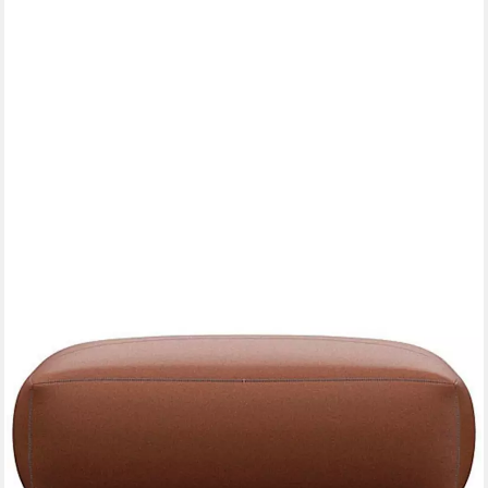
FLEXLUX
Pouf Lucera, modern & anschmiegsam, Kaltschaum, Stahl-
Wellenunterfederung
589,99 €
UVP
686,66 €
-14%