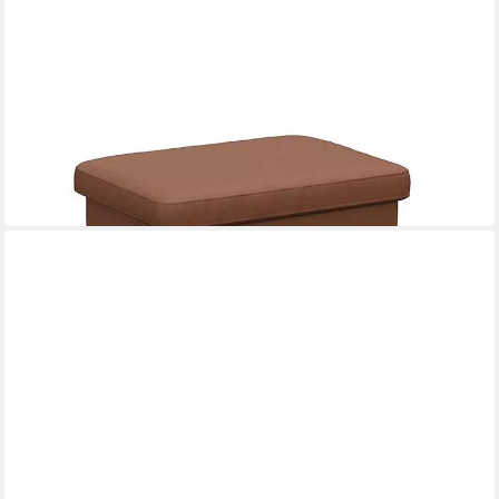
FLEXLUX
Pouf Fiore, Kaltschaum, Füße Alu
539,99 €
UVP
689,29 €
-22%
lieferbar in 9 Wochen
+8