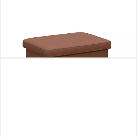
FLEXLUX
Pouf Fiore, Kaltschaum, Füße Alu+ Eiche
539,99 €
UVP
689,29 €
-22%
lieferbar in 9 Wochen
+8