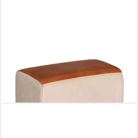
MARRAKESCH ORIENT & MEDITERRAN INTERIOR
Pouf Leder Sitzhocker Adeon handgemacht aus Mangoholz in
Dunkelbraun 45 cm (1-St), Handarbeit
78,23 €
UVP
106,00 €
-26%
lieferbar - in 3-4 Werktagen bei dir