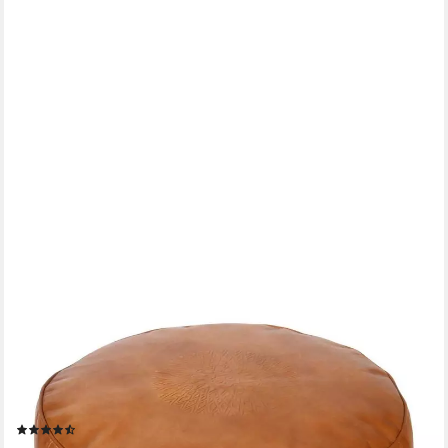
CASA MORO
Casa Moro Pouf Marokkanisches Leder Sitzkissen Asli Orange
Groß XL Bodenkissen (Pouf mit Füllung, Handgefertigt),
Echtleder Hocker Polsterhocker für einfach schöner Wohnen
MO4148
(3)