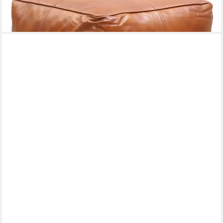
-26%
lieferbar - in 3-4 Werktagen bei dir
FLEXLUX
Pouf Fiore, Kaltschaum, Füße Alu+schwarz
539,99 €
UVP
689,29 €