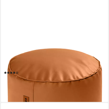
GREEN BEAN
Pouf Sitzsack-Hocker Kunstleder Stay rund (Indoor / Outdoor,
abwaschbarer Oberfläche & EPS Perlen Füllung, Sitzwürfel
Sitzkissen Hocker Sitzhocker), die ideale Ergänzung zum
Sitzsack
(7)
29,99 €
UVP
69,95 €
-57%
lieferbar - in 2-3 Werktagen bei dir