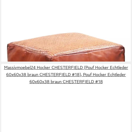
MARRAKESCH ORIENT & MEDITERRAN INTERIOR
Pouf Vintage Sitzpouf Griffit modern Sitzkissen aus Leder in
Braun 45 cm (1-St), Handarbeit
150,41 €
UVP
203,00 €
-26%
lieferbar - in 3-4 Werktagen bei dir
Massivmoebel24 Hocker CHESTERFIELD (Pouf Hocker Echtleder
60x60x38 braun CHESTERFIELD #18), Pouf Hocker Echtleder
60x60x38 braun CHESTERFIELD #18