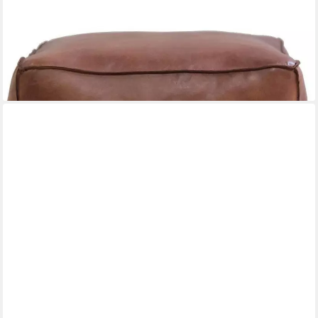
TRADEMARK LIVING
Pouf
279,00 €
lieferbar - in 8-10 Werktagen bei dir