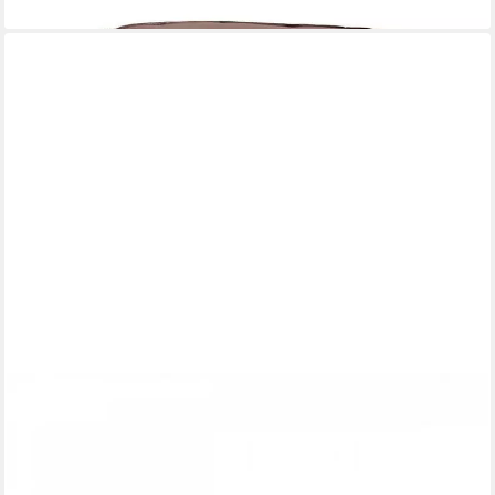
lieferbar in 12 Wochen
FLEXLUX
Pouf Glow Sitzhocker, Polsterhocker, Hocker mit Stauraum, Fuß
schwarz
739,99 €
UVP
960,28 €