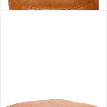
119,90 €
lieferbar - in 2-3 Werktagen bei dir
MARRAKESCH ORIENT & MEDITERRAN INTERIOR
Pouf Vintage Sitzpouf Fjord modern Sitzkissen aus Leder in
Braun 45 cm (1-St), Handarbeit
ab 129,05 €
UVP
174,00 €