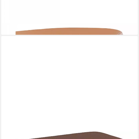
-23%
lieferbar in 9 Wochen
+3
FLEXLUX