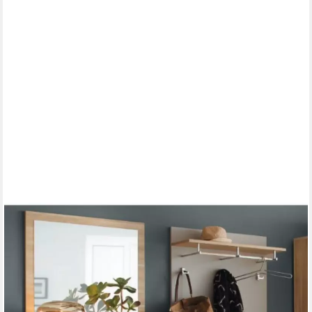
MAJA MÖBEL
Garderoben-Set Vito Swag Set, zeitlos schön, unverwechselbar
mit Front in seidengrau, (4-St)
399,00 €
UVP
788,00 €
(49,88 €/ 1 Stk)
-49%
lieferbar in 3 Wochen