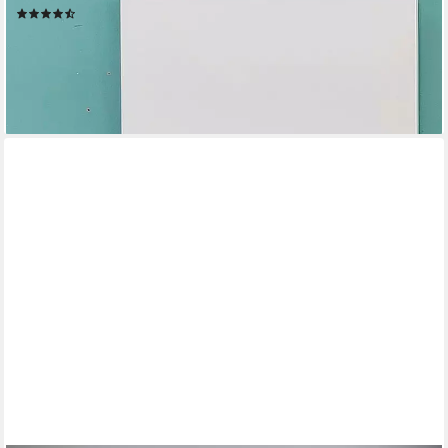
(21)
79,99 €
UVP
239,00 €
-67%
lieferbar - in 6-8 Werktagen bei dir