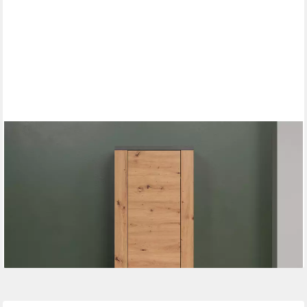
HOME AFFAIRE
Garderobenschrank Ambres Inkl. ausziehbarer Kleiderstange (1-
St) Garderobenpaneel mit Ablage & Haken - (B/T/H) 62/26/199
cm
249,99 €
UVP
379,00 €
-34%
lieferbar - in 6-8 Werktagen bei dir