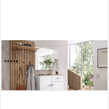
MOEBEL-DICH-AUF
Garderoben-Set COMO, (in anthrazit oder weiß / Artisan Eiche
Nb)
(4)
479,00 €
UVP
599,00 €
-20%
lieferbar - in 3-4 Werktagen bei dir