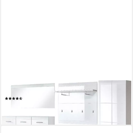
GERMANIA
Garderoben-Set GW-Adana, (5-St)
(16)
985,23 €
UVP
1.929,00 €
-49%
lieferbar in 5 Wochen