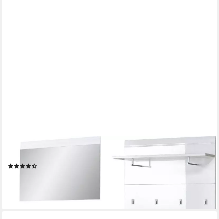
GERMANIA
Garderoben-Set GW-Adana, (5-St)
(4)
686,31 €
UVP
1.369,00 €
-50%
lieferbar in 5 Wochen