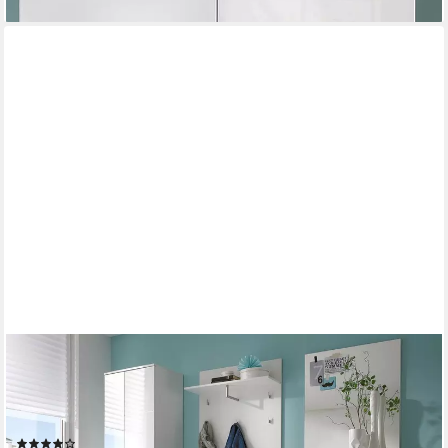
MOEBEL-DICH-AUF
Garderoben-Set SLICE, (Komplett-Set, 5-St.,
Garderobenschrank + Paneel + Bank + Spiegel +
Schuhkommode), Front MDF weiß Hochglanz
(7)