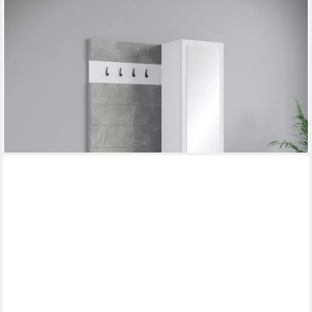
HOME AFFAIRE
Garderoben-Set TEJO II, (Komplett-Set, 1-St), Mit Spiegel,
gepolsterte Sitzbank, Türanschlag links/rechts wechselbar
389,99 €
UVP
599,00 €
-35%
lieferbar - in 6-8 Werktagen bei dir