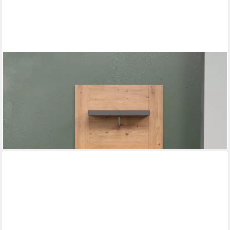
HOME AFFAIRE
Garderobenpaneel Ambres, Garderobenpaneel mit Ablage &
Haken - (B/T/H) 62/26/199 cm
99,99 €
UVP
149,00 €
-33%
lieferbar - in 6-8 Werktagen bei dir