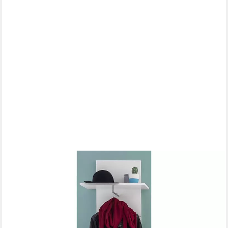
TRENDTEAM
Garderobenpaneel Amanda, Garderobe Kleiderstange
Kleiderhaken Wandpaneel Flurgarderobe 60x195cm
130,90 €
UVP
239,00 €
-45%
lieferbar - in 9-11 Werktagen bei dir