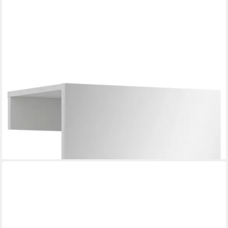
XONOX.HOME
Garderobenpaneel Garderobenpaneel Vaga, weiß Melamin Maße
B/H/T ca.: 52 x 190 x 36 cm
323,95 €
UVP
419,95 €
-23%
lieferbar in 3 Wochen