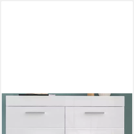
TRENDTEAM
Schuhschrank AmandaGarderobe Garderobenschrank Kommode
Schuhregal Mehrzweckschrank Weiß 91x97x38cm
263,20 €
UVP
329,00 €
-20%
leider ausverkauft