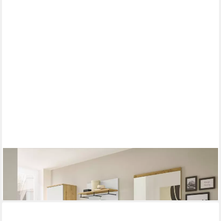
PREISBRECHER
Garderoben-Set Melisande, 260 x 197 x 38 cm (B/H/T)
909,95 €
lieferbar - in 8-10 Werktagen bei dir