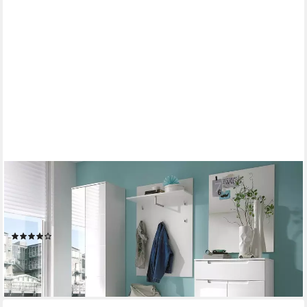
MOEBEL-DICH-AUF
Garderoben-Set SLICE, (Komplett-Set, 5-St.,
Garderobenschrank + Paneel + Bank + Spiegel +
Schuhkommode), Front MDF weiß Hochglanz
(7)
729,00 €
UVP
855,00 €
-15%
lieferbar in 4 Wochen