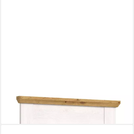
XONOX.HOME
Garderobenpaneel Garderobenpaneel Wandgarderobe Verona,
Lärche Sibiu / Eiche, Flurgarderobe
ab 77,00 €
lieferbar - in 6-7 Werktagen bei dir