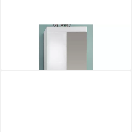
TRENDTEAM
Garderobenschrank Amandagarderobe Weiß Hochglanz
Garderobe Kleiderstange Kleiderhaken Flurgarderobe 62 x 195
x 38 cm
ab 322,90 €
lieferbar - in 8-10 Werktagen bei dir