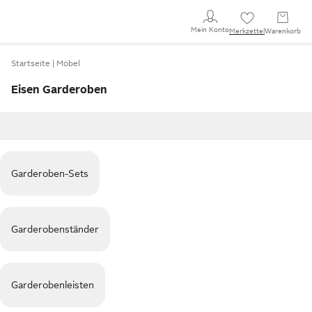
Mein Konto
Merkzettel
Warenkorb
Startseite
Möbel
Eisen Garderoben
Garderoben-Sets
Garderobenständer
Garderobenleisten