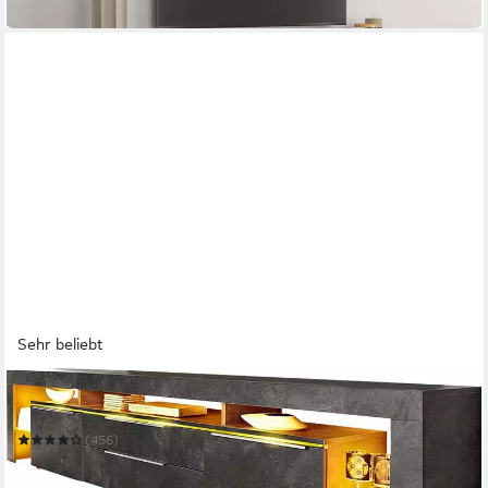
in 6-8 Werktagen bei dir
Sehr beliebt
BORCHARDT MÖBEL
Lowboard Lima
(456)
349,99 €
UVP
509,00 €
-31%