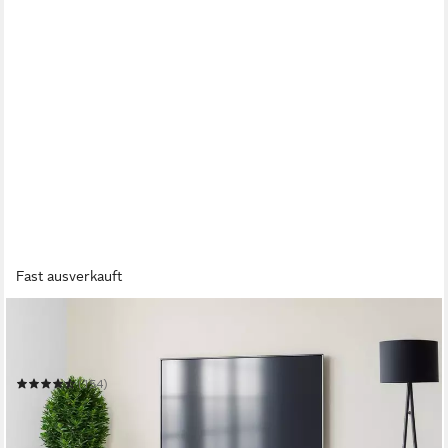
Fast ausverkauft
HOME AFFAIRE
Lowboard DINGO
120 x 35,5 x 38 cm
B/H/T
(154)
89,99 €
UVP
149,00 €
-40%
in 6-8 Werktagen bei dir