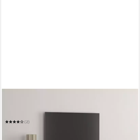
OTTO HOME
Lowboard Criss, Breite 200 cm, moderne grifflose TV-
Kommode
200 x 35,5 x 34 cm
B/H/T
(2)
229,99 €
UVP
405,99 €
-43%