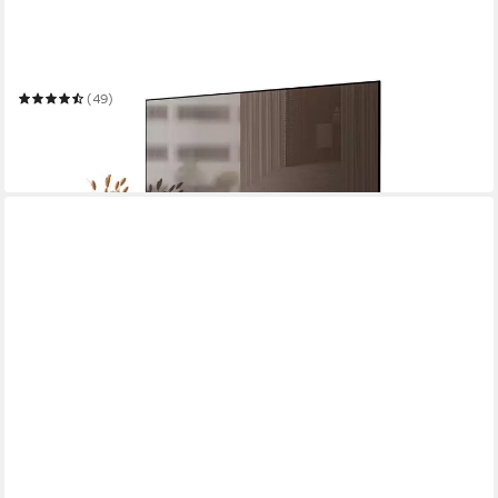
LOOKWAY
Lowboard AURORA Kaschmir Hängende TV-Schrank oder auf
Beinen 180 cm
(49)
ab 189,00 €
UVP
219,00 €
-14%
lieferbar in 2 Wochen