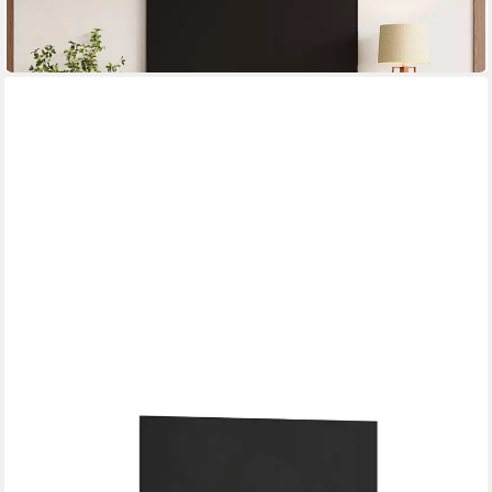
UVP
299,99 €
-47%
in 7-9 Werktagen bei dir
HOME AFFAIRE
Lowboard Vera, TV-Schrank, Breite 300 cm, verschiedene
Farbausführungen