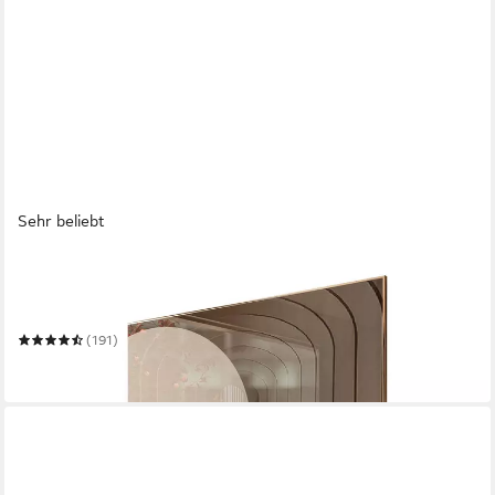
Sehr beliebt
LOOKWAY
Lowboard COLGANTE KASCHMIR 200 cm TV-Schrank mit LED
Beleuchtung
(191)
219,00 €
in 5-6 Werktagen bei dir