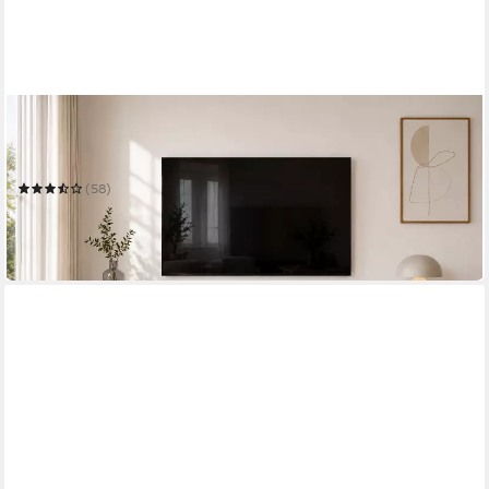
HOME AFFAIRE
Lowboard Mister, TV-Board, TV-Bank, TV-Kommode, TV-Möbel
225 x 40 x 38 cm
B/H/T
(58)
209,99 €
UVP
299,99 €
-30%
in 2-4 Werktagen bei dir