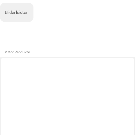
Bilderleisten
2.072 Produkte