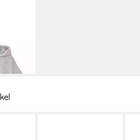
Wolkenweich
 100%
kel