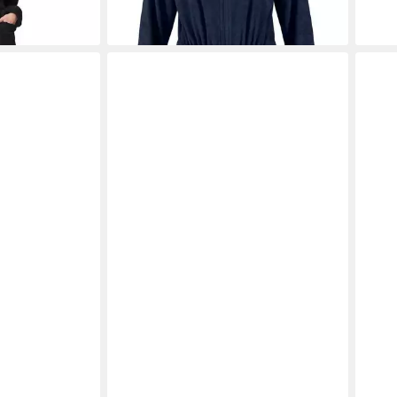
Kordelzug & Taschen, XS-3XL
für 