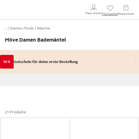
Mein Konto
Merkzettel
Warenkorb
…
Damen-Mode
Wäsche
Möve Damen Bademäntel
10 €
Gutschein für deine erste Bestellung
21 Produkte