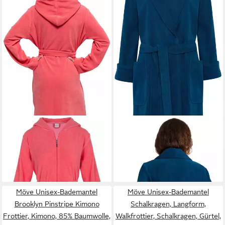
MÖVE
Unisex-Bademantel
MÖVE
Damenbademantel
ideal für Sauna & Spa,
Vibrant Opulence, Kurzform,
98,49 €
ab 122,49 €
Hotelbademantel,
Veloursfrottier, Schalkragen,
Morgenmantel, Kurzform,
Gürtel, aus 100% weicher
Kapuze, Reißverschluss
Premium Baumwolle
Möve Unisex-Bademantel
Möve Unisex-Bademantel
Brooklyn Pinstripe Kimono
Schalkragen, Langform,
Frottier, Kimono, 85% Baumwolle,
Walkfrottier, Schalkragen, Gürtel,