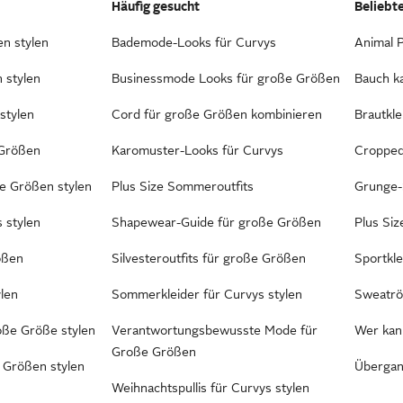
Häufig gesucht
Beliebt
n stylen
Bademode-Looks für Curvys
Animal P
 stylen
Businessmode Looks für große Größen
Bauch k
stylen
Cord für große Größen kombinieren
Brautkle
 Größen
Karomuster-Looks für Curvys
Cropped
ße Größen stylen
Plus Size Sommeroutfits
Grunge-
s stylen
Shapewear-Guide für große Größen
Plus Si
ößen
Silvesteroutfits für große Größen
Sportkle
ylen
Sommerkleider für Curvys stylen
Sweatrö
ße Größe stylen
Verantwortungsbewusste Mode für
Wer kan
Große Größen
 Größen stylen
Übergan
Weihnachtspullis für Curvys stylen