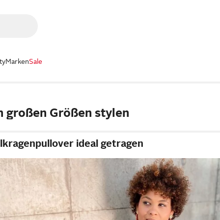
ty
Marken
Sale
n großen Größen stylen
lkragenpullover ideal getragen