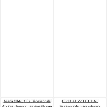
Arena MARCO BI Badesandale
DIVECAT V2 LITE CAT
für Schwimmen und den Einsatz
Badesandale wasserfestes