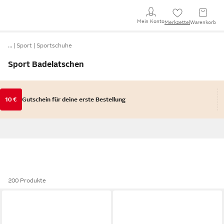
Mein Konto
Merkzettel
Warenkorb
…
Sport
Sportschuhe
Sport Badelatschen
10 €
Gutschein für deine erste Bestellung
200 Produkte