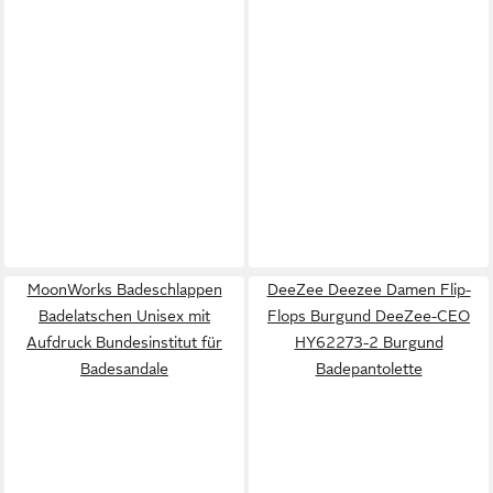
MoonWorks Badeschlappen
DeeZee Deezee Damen Flip-
Badelatschen Unisex mit
Flops Burgund DeeZee-CEO
Aufdruck Bundesinstitut für
HY62273-2 Burgund
Badesandale
Badepantolette