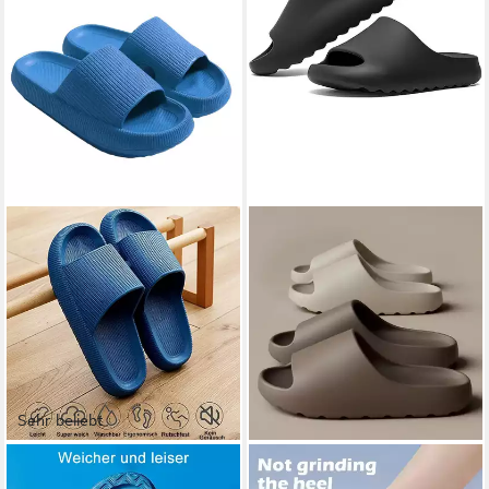
Sehr beliebt
BLUSMART
ATHLIX
Damen Herren Badeschuhe
Badelatschen Rutschfest