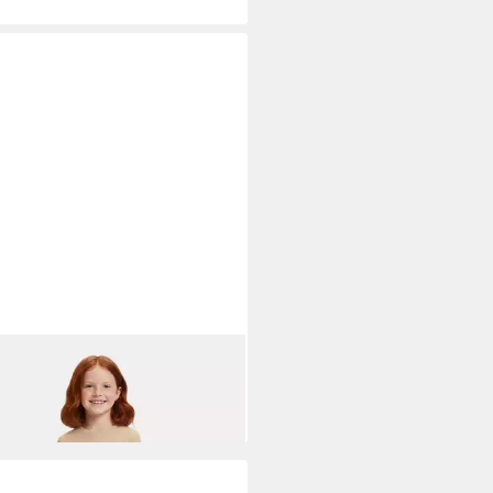
PA
Kappa Flip Flops Mädchen
 SS24-K2 Badepantolette
9 €