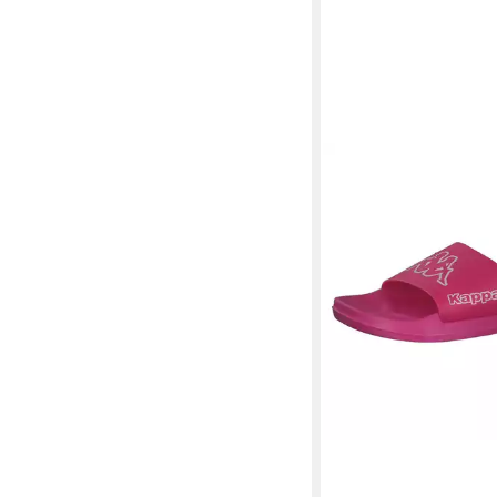
KAPPA
Kappa Unisex 
KRUS 242794 Bades
28,70 €