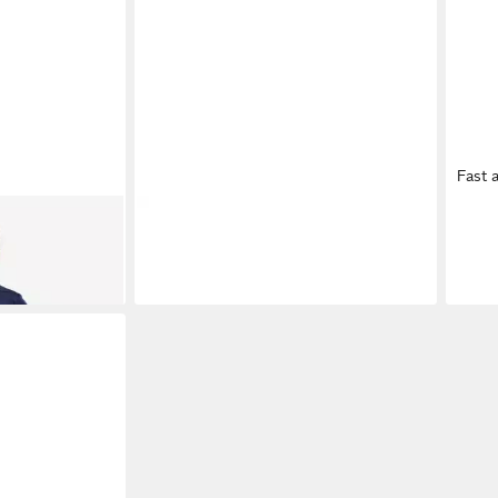
Fast 
ps Unisex Baby
KAPPA
Kappa Damen Flip-Flops
KAP
-K1
Beige 865960 Badepantolette
Beig
31,99 €
31,9