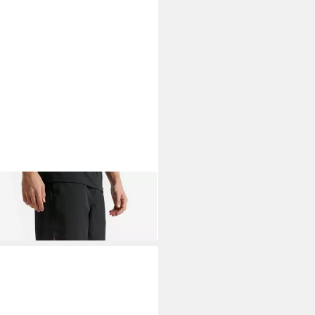
PA
Kappa Herren Flip-Flops Rot
-M1 Badepantolette
9 €