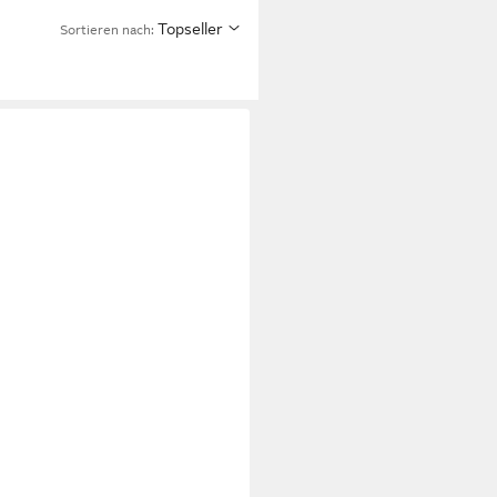
Topseller
Sortieren nach:
PA
Kappa Herren-Flip-Flops in
neblau Badepantolette
9 €