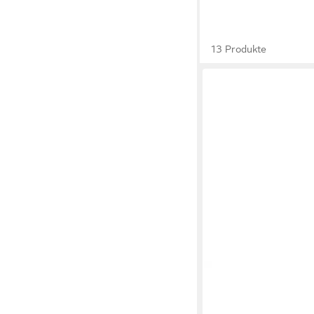
13 Produkte
KAPPA
Kappa Herren-F
Schwarz Badepantolet
18,99 €