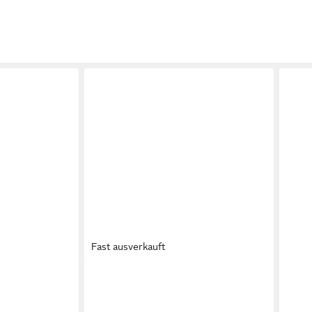
Fast ausverkauft
lip-Flops,
KAPPA
Kappa Herren-Flip-Flops in
KAP
te
Khaki Badepantolette
Mari
18,99 €
18,9