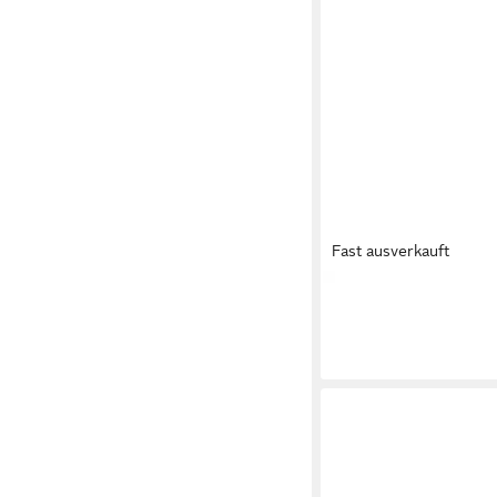
Fast ausverkauft
KAPPA
Kappa Damen-F
braun Badepantolette
16,99 €