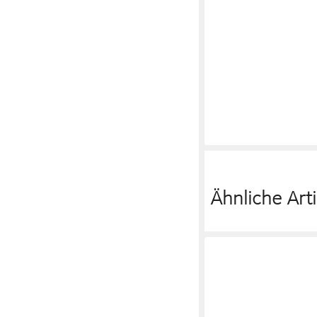
KAPPA
Kappa Damen-F
Beige Badepantolette
16,99 €
Ähnliche Arti