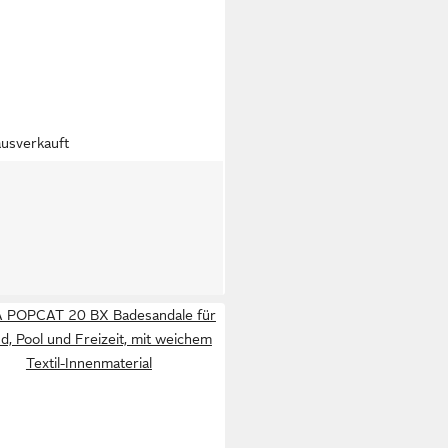
ausverkauft
TO
Badesandale Badelatschen
2,99 €
UVP
25,00 €
%
 POPCAT 20 BX Badesandale für
d, Pool und Freizeit, mit weichem
Textil-Innenmaterial