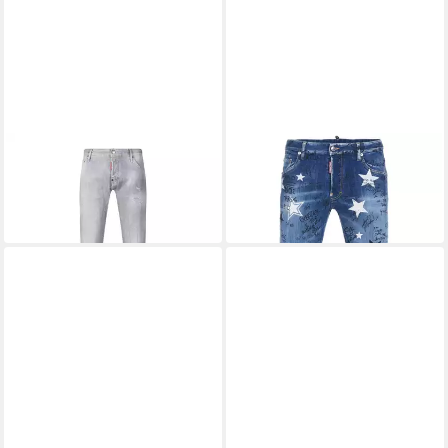
DSQUARED2
DSQUARED2
Slim-fit-Jeans
Straight-Jeans
342,00 €
469,00 €
UVP
489,00 €
UVP
749,00 €
-30%
-37%