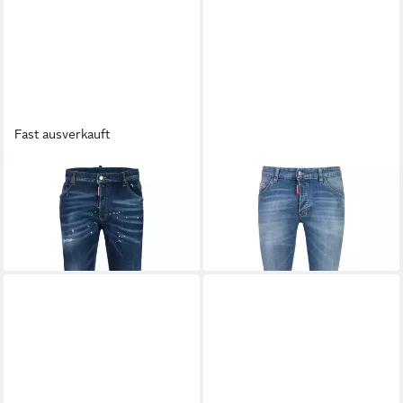
Fast ausverkauft
DSQUARED2
DSQUARED2
5-Pocket-Jeans Skinny-
Slim-fit-Jeans Skater Jean
190,00 €
Jeans
UVP
489,99 €
199,90 €
UVP
479,90 €
-61%
-58%