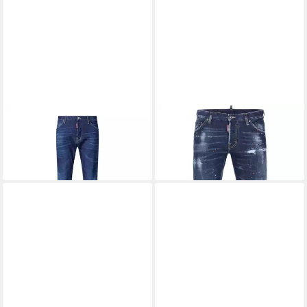
DSQUARED2
DSQUARED2
Slim-fit-Jeans Teddy
Slim-fit-Jeans
314,00 €
459,00 €
UVP
449,00 €
UVP
639,00 €
-30%
-28%