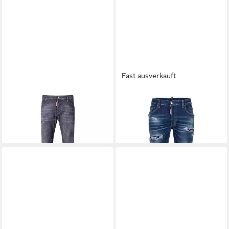
Fast ausverkauft
DSQUARED2
DSQUARED2
Slim-fit-Jeans
5-Pocket-Jeans Skater Jean
342,00 €
251,90 €
UVP
489,00 €
UVP
599,90 €
-30%
-58%