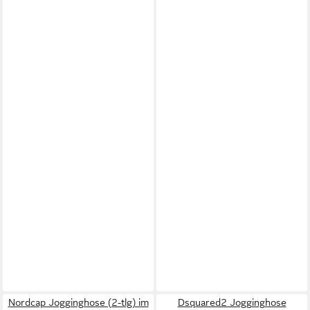
Nordcap Jogginghose (2-tlg) im
Dsquared2 Jogginghose