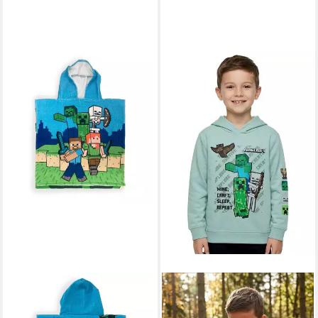
MINECRAFT
Poncho
MINECRAFT
Minecraft Badeponcho
Kapuzensweatshirt Minecraft