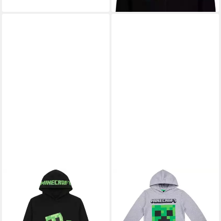
Minecraft Kinder
Sweatshirtjacke Pullover