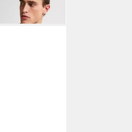
%
+15