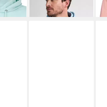
-56%
-45
+6