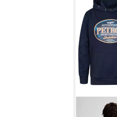
PETROL INDUSTRIE
Obregón mit Kapuze
39,99 €