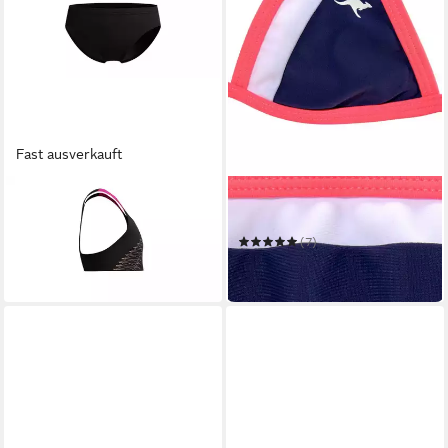
Fast ausverkauft
SPEEDO
KANGAROOS
Bustier-Bikini
Triangel-Bikini Energy Kids
29,99 €
(7)
in 1-2 Werktagen bei dir
29,99 €
in 1-2 Werktagen bei dir