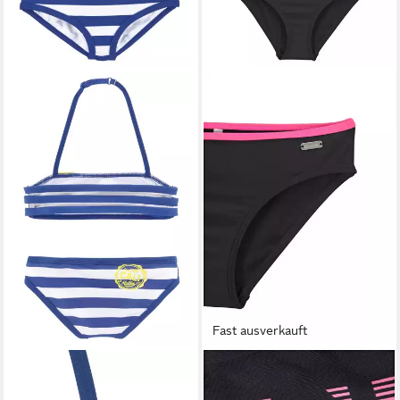
Fast ausverkauft
BENCH.
BENCH.
Bandeau-Bikini
Bustier-Bikini