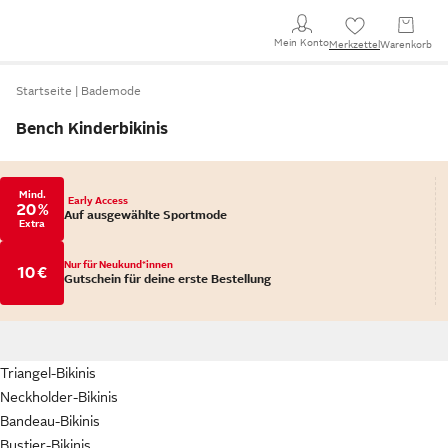
Mein Konto
Merkzettel
Warenkorb
Startseite
Bademode
Bench Kinderbikinis
Mind.
Early Access
20 %
Auf ausgewählte Sportmode
Extra
Nur für Neukund*innen
10 €
Gutschein für deine erste Bestellung
Triangel-Bikinis
Neckholder-Bikinis
Bandeau-Bikinis
Bustier-Bikinis