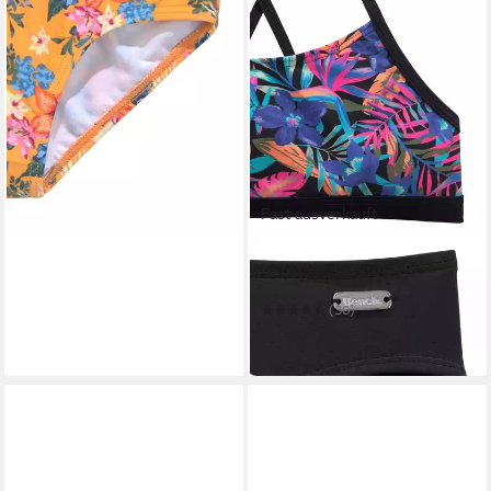
in 1-2 Werktagen bei dir
Fast ausverkauft
BENCH.
Bustier-Bikini Pitch Kids
(30)
29,99 €
in 1-2 Werktagen bei dir