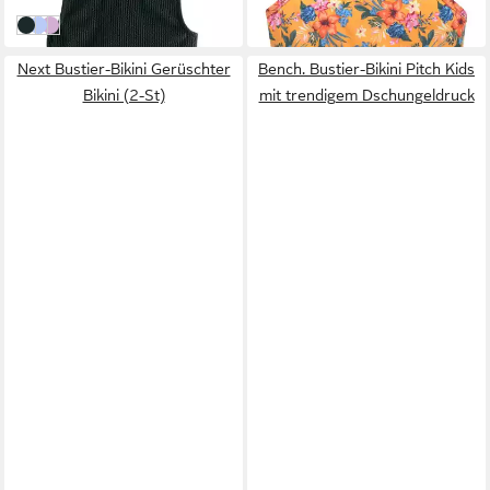
in 2-3 Werktagen bei dir
in 1-2 Werktagen bei dir
Black Crinkle
Navy Blue Cherry Stripe Crinkle
Lilac Purple Hibiscus Crinkle
Next Bustier-Bikini Gerüschter
Bench. Bustier-Bikini Pitch Kids
Bikini (2-St)
mit trendigem Dschungeldruck