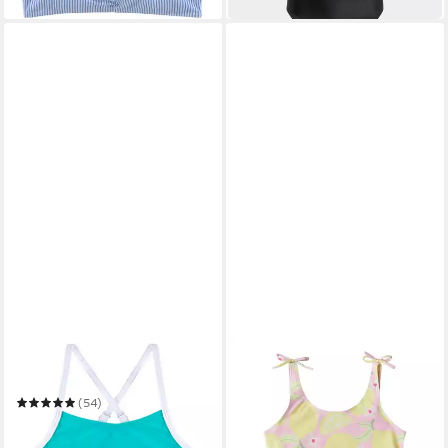
KANGAROOS
NAME IT
Bustier-Bikini Sporty
Bustier-Bikini NMFZILUA
BIKINI
(54)
ab 14,17 €
UVP
22,99 €
29,99 €
-38%
in 1-2 Werktagen bei dir