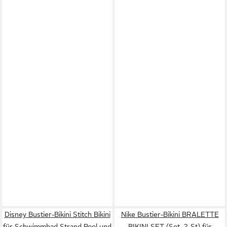
Disney Bustier-Bikini Stitch Bikini
Nike Bustier-Bikini BRALETTE
für Schwimmbad Strand Pool und
BIKINI SET (Set, 2-St) für