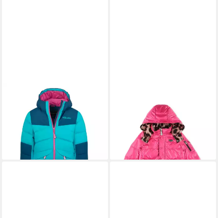
TROLLKIDS
Winterjacke
PHILIPP PLEIN
Winterjacke
Narvik Wattiert
Iconic Plein
89,95 €
630,00 €
UVP
1.200,00 €
-48%