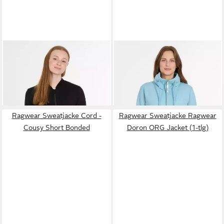
RAGWEAR
Sweatjacke
RAGWEAR
Sweatjacke
KENIANE mit Reißverschluss,
RONETTE
59,99 €
ab 66,99 €
aus Sweatware,
figurumspielende Passform,
Langarm
Ragwear Sweatjacke Cord -
Ragwear Sweatjacke Ragwear
Cousy Short Bonded
Doron ORG Jacket (1-tlg)