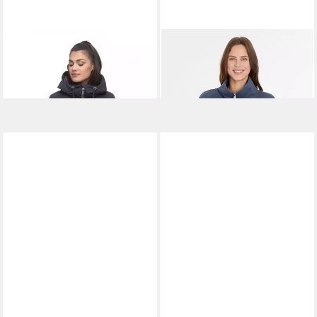
RAGWEAR
Allwetterjacke
RAGWEAR
Sweatjacke IZZIE
Zuzka Navy S
ZIP
54,99 €
66,99 €