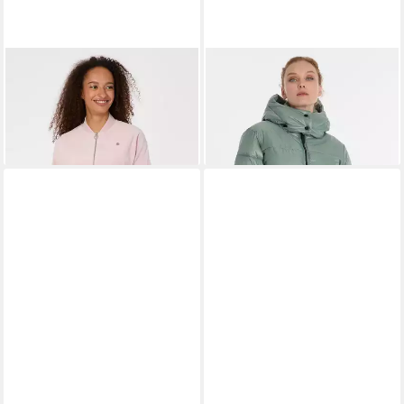
RAGWEAR
Sweatjacke
RAGWEAR
Winterjacke
DORON EMBOSSED
ROOBIE
66,99 €
146,99 €