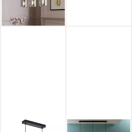
78,11 €
UVP
139,90 €
-44%
lieferbar - in 3-4 Werktagen bei dir