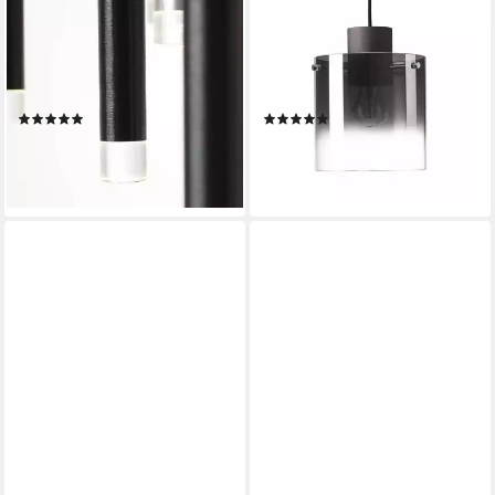
Pendelleuchte Cembalo, LED
Pendelleuchte Beth, ohne
fest integriert, Warmweiß,
Leuchtmittel, Hängelampe
LED Hängelampe 16flg
3flg Kaffee / Rauchglas,
braun/Kaffee
Glasleuch
(4)
(20)
ab 283,75 €
ab 134,99 €
UVP
999,99 €
UVP
599,99 €
-72%
-78%
lieferbar - in 3-4 Werktagen bei dir
lieferbar - in 3-4 Werktagen bei dir