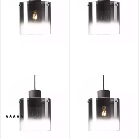
BRILLIANT
BRILLIANT
Pendelleuchte Beth, ohne
Pendelleuchte Beth, ohne
Leuchtmittel, Hängelampe
Leuchtmittel, Hängelampe
3flg Kaffee / Rauchglas,
20cm Kaffee/rauchglas
ab 60,48 €
Glasleuch
UVP
199,99 €
(20)
-70%
ab 134,99 €
UVP
599,99 €
lieferbar - in 2-3 Werktagen bei dir
-78%
lieferbar - in 3-4 Werktagen bei dir