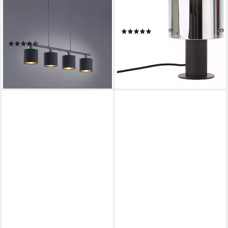
Leuchtmittel wechselbar, E14
Leuchtmittel, Tischlampe
Hängelampe 4-flammig,
Kaffee/rauchglas
(1)
höhenverstellbar in schwarz-
ab 40,12 €
UVP
119,99 €
(70)
gold Optik
61,00 €
UVP
106,99 €
-67%
lieferbar - in 2-3 Werktagen bei dir
-43%
lieferbar - in 3-4 Werktagen bei dir