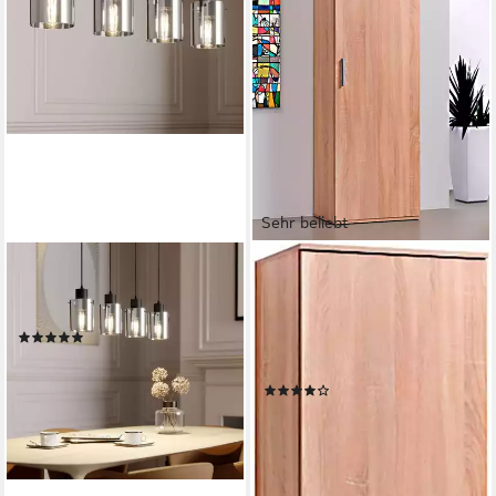
Sehr beliebt
LINDBY
PROCONTOUR
Hängeleuchte Kourtney,
Mehrzweckschrank Schrank
Schwarz IP20, 4 x 60 W
Clara (OTTOs Choice) Höhe
(2)
167cm mit variabel
78,11 €
UVP
159,90 €
verstellbaren Einlegeböden
-51%
(277)
lieferbar - in 3-4 Werktagen bei dir
86,99 €
UVP
99,00 €
-12%
lieferbar - in 6-8 Werktagen bei dir