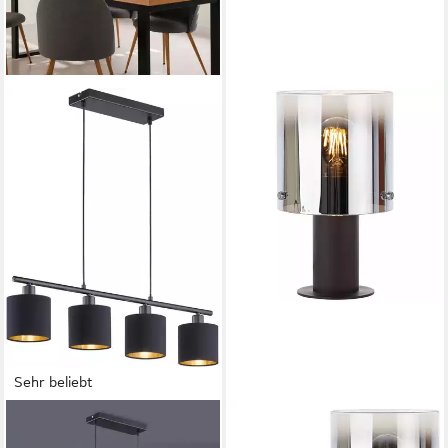
Sehr beliebt
REALITY LEUCHTEN
BRILLIANT
Pendelleuchte Tommy,
Tischleuchte Beth, ohne