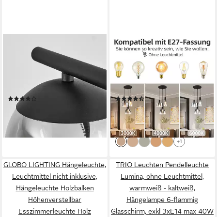
HOFSTEIN
NETTLIFE
Pendelleuchte 4-flammige
Pendelleuchte 3/4
Pendel Leuchte Hänge Lampe
rauchgrauem Glas E27
Ess Wohn Schlaf Raum
Fassung Industrielle
Beleuchtung
Hängeleuchte,
(17)
(2)
Höhenverstellbar, LED
109,99 €
78,98 €
UVP
149,99 €
UVP
159,99 €
wechselbar, Pendellampe für
-27%
-51%
Wohnzimmer Küche
lieferbar - in 2-3 Werktagen bei dir
lieferbar - in 3-4 Werktagen bei dir
Esszimmer
+1
GLOBO LIGHTING Hängeleuchte,
TRIO Leuchten Pendelleuchte
Leuchtmittel nicht inklusive,
Lumina, ohne Leuchtmittel,
Hängeleuchte Holzbalken
warmweiß - kaltweiß,
Höhenverstellbar
Hängelampe 6-flammig
Esszimmerleuchte Holz
Glasschirm, exkl 3xE14 max 40W