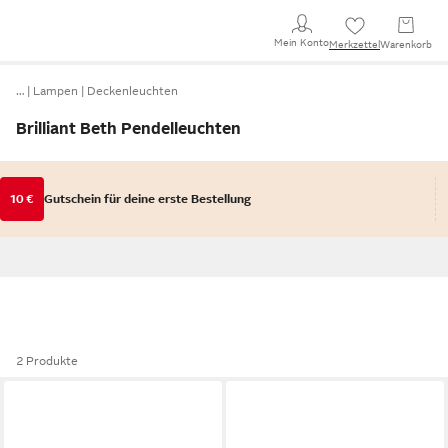
Mein Konto
Merkzettel
Warenkorb
…
Lampen
Deckenleuchten
Brilliant Beth Pendelleuchten
10 €
Gutschein für deine erste Bestellung
2 Produkte