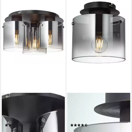
BRILLIANT
BRILLIANT
Deckenleuchte Beth, ohne
Deckenleuchte Beth, ohne
Leuchtmittel, Deckenlampe
Leuchtmittel, Deckenlampe
35cm schwarz/rauchglas
20cm Kaffee/rauchglas
(9)
(5)
ab 72,99 €
ab 43,72 €
UVP
184,99 €
UVP
149,99 €