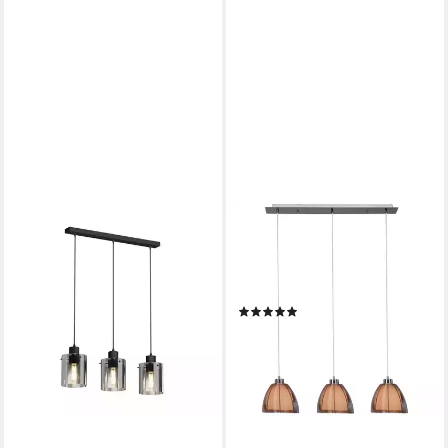
BRILLIANT
Pendelleuchte Relax, ohne
Leuchtmittel, Hängelampe
3flg
(2)
159,00 €
UVP
359,99 €
-56%
lieferbar - in 9-11 Werktagen bei
dir