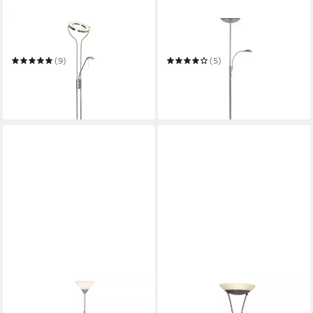
BRILLIANT
BRILLIANT
Deckenfluter Demian
Deckenfluter Rosanna
(9)
(5)
ab 106,95 €
ab 65,14 €
UVP
229,99 €
UVP
133,99 €
-53%
-51%
in 3-4 Werktagen bei dir
in 3-4 Werktagen bei dir
BRILLIANT
BRILLIANT
Deckenfluter Spari
LED Deckenfluter Finn