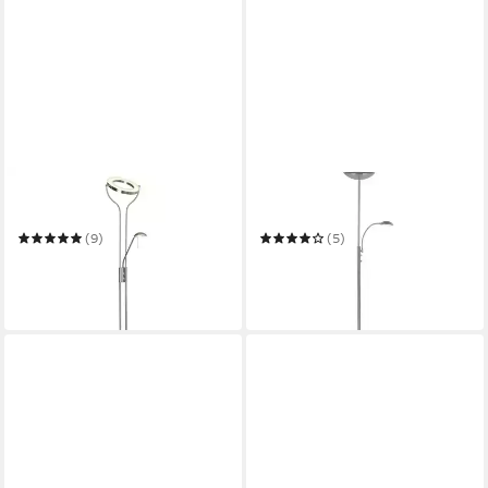
BRILLIANT
BRILLIANT
Deckenfluter Demian
Deckenfluter Rosanna
(9)
(5)
ab 106,95 €
ab 65,14 €
UVP
229,99 €
UVP
133,99 €
-53%
-51%
in 3-4 Werktagen bei dir
in 3-4 Werktagen bei dir