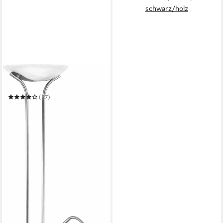
schwarz/holz
TRIO LEUCHTEN
LED Deckenfluter Santo II
(27)
101,49 €
UVP
209,99 €
-52%
in 3-4 Werktagen bei dir