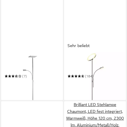
Sehr beliebt
SELLTEC
TOMONS
LED Deckenfluter LED
LED Stehlampe Stehleuchte
Deckenfluter Stehlampe
Stufenlos Dimmbar,
eckig
verstellbare Leselampe
(7)
(184)
89,95 €
89,99 €
UVP
169,99 €
in 6-8 Werktagen bei dir
-47%
in 5-6 Werktagen bei dir
Brilliant LED Stehlampe
Chaumont, LED fest integriert,
Warmweiß, Höhe 120 cm, 2300
lm, Aluminium/Metall/Holz,