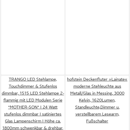
TRANGO LED Stehlampe,
hofstein Deckenfluter »Lainate«
Touchdimmer & Stufenlos
moderne Stehleuchte aus
dimmbar, 1515 LED Stehlampe 2-
Metall/Glas in Messing, 3000
flammig mit LED Modulen Serie
Kelvin, 1620Lumen,
*MOTHER-SON* I 24 Watt
Standleuchte,Dimmer u.
stufenlos dimmbar I satiniertes
verstellbarem Lesearm,
Glas Lampenschirm I Höhe ca.
Fußschalter
1800mm schwenkbar & drehbar,