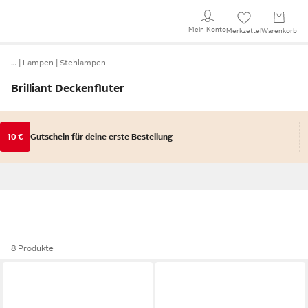
Mein Konto
Merkzettel
Warenkorb
…
Lampen
Stehlampen
Brilliant Deckenfluter
10 €
Gutschein für deine erste Bestellung
8 Produkte