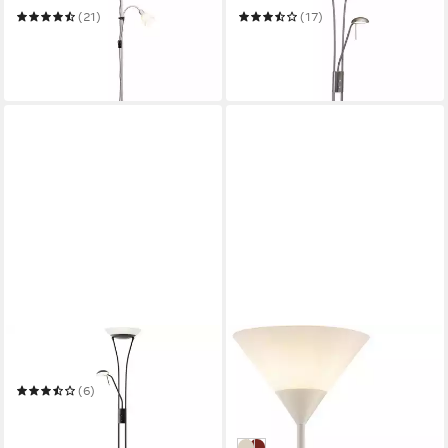
(21)
(17)
ab 31,93 €
ab 104,99 €
UVP
64,99 €
UVP
189,99 €
-51%
-45%
in 3-4 Werktagen bei dir
in 3-4 Werktagen bei dir
BRILLIANT
BRILLIANT
Deckenfluter Finn
Deckenfluter Spari
37,99 €
UVP
52,99 €
(6)
ab 94,65 €
UVP
173,75 €
-28%
in 3-4 Werktagen bei dir
-46%