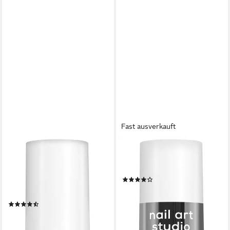
Fast ausverkauft
ESSIE
ESSIE
Nagelhärter TO BE RESCUE
Nagellack SPECIAL EFFEKTS,
NAIL REPAIR, mit dreifachem
mit natürlichen Inhaltsstoffen
(5)
Proteinkomplex für starke
8,99 €
UVP
9,99 €
Nägel.
(665,93 €/ 1 l)
(3)
-10%
11,99 €
lieferbar - in 1-2 Werktagen bei dir
(888,15 €/ 1 l)