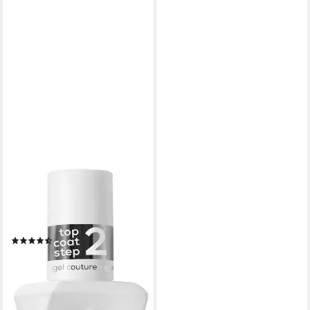
ESSIE
Überlack GEL COUTURE, für
den ultimativen Gel-Glanz
ohne UV-Lampe
(14)
10,99 €
UVP
12,99 €
(814,07 €/ 1 l)
-15%
lieferbar - in 1-2 Werktagen bei dir