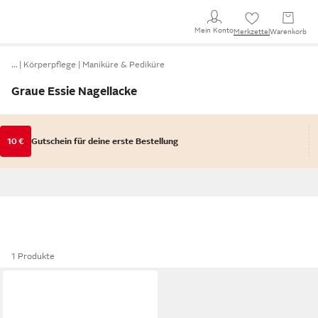
Mein Konto
Merkzettel
Warenkorb
…
Körperpflege
Maniküre & Pediküre
Graue Essie Nagellacke
10 €
Gutschein für deine erste Bestellung
1 Produkte