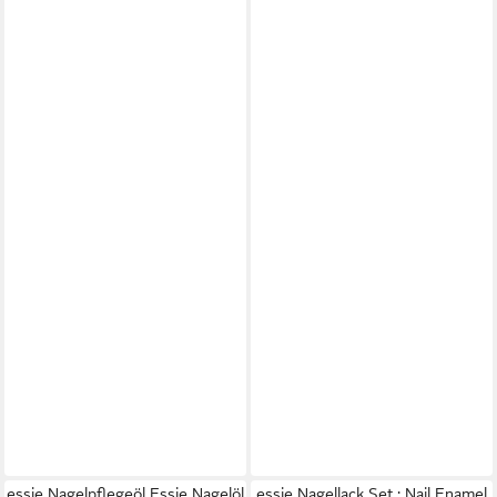
essie Nagelpflegeöl Essie Nagelöl
essie Nagellack Set : Nail Enamel