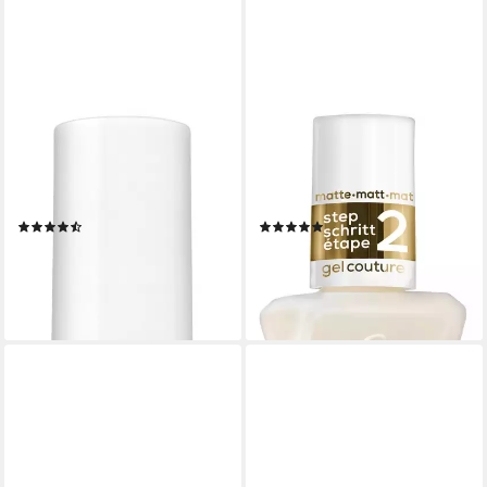
ESSIE
ESSIE
Überlack GEL SETTER, mit
Überlack GEL COUTURE,
leuchtendem Finish in
mattes Gel-Finish ohne UV-
angesagter Gel-Optik
Licht
(20)
(2)
8,99 €
10,99 €
UVP
9,99 €
UVP
12,99 €
(665,93 €/ 1 l)
(814,07 €/ 1 l)
-10%
-15%
lieferbar - in 1-2 Werktagen bei dir
lieferbar - in 1-2 Werktagen bei dir