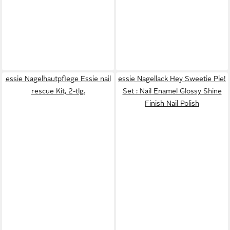
essie Nagelhautpflege Essie nail
essie Nagellack Hey Sweetie Pie!
rescue Kit, 2-tlg.
Set : Nail Enamel Glossy Shine
Finish Nail Polish