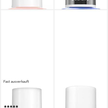
lieferbar - in 1-2 Werktagen bei dir
Fast ausverkauft
ESSIE
ESSIE
Nagellack BE THE ALL, mit
Überlack SPEED SETTER,
natürlichen Inhaltsstoffen
trocknet die Maniküre ultra
(2)
schnell in weniger als 60