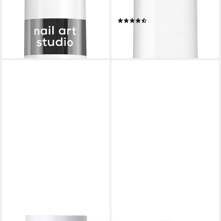
8,99 €
UVP
9,99 €
Sekunden
(665,93 €/ 1 l)
(12)
-10%
ab 9,99 €
lieferbar - in 1-2 Werktagen bei dir
(740,00 €/ 1 l)
lieferbar - in 1-2 Werktagen bei dir