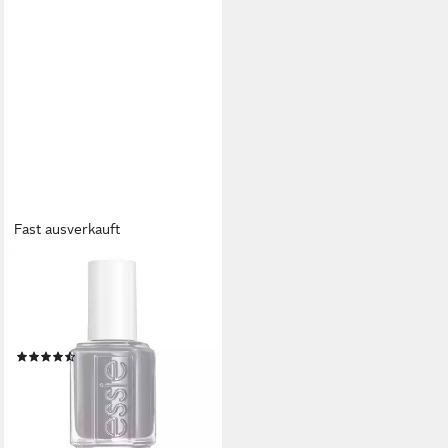
Fast ausverkauft
ESSIE
Nagellack, für farbintensive
und ultra-starke Nägel,
natürliche Inhaltsstoffe
(1074)
7,99 €
UVP
9,99 €
(591,85 €/ 1 l)
-20%
lieferbar - in 1-2 Werktagen bei dir