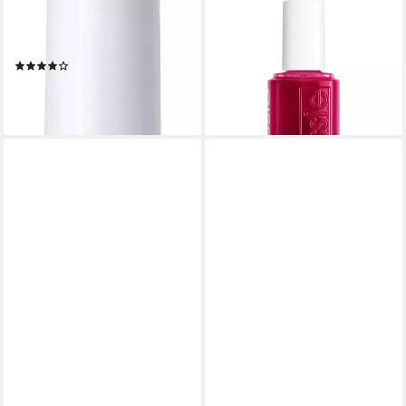
ESSIE
ESSIE
Nagelhärter hard to resist, mit
Nagellack Essie Nagellack
9,99 €
stärkender Formel
(740,00 €/ 1 l)
(9)
lieferbar - in 5-6 Werktagen bei dir
11,99 €
(888,15 €/ 1 l)
+1
lieferbar - in 1-2 Werktagen bei dir