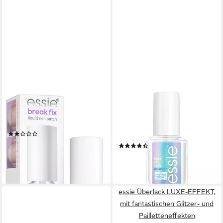
ESSIE
ESSIE
Nagelhärter BREAK FIX -
Nagelhärter Essie Hard to
NAGELFIXIERER
resist advanced Nagelhärter,
(1)
mit stärkender Formel
12,99 €
(8)
(1.855,71 €/ 1 l)
12,99 €
lieferbar - in 1-2 Werktagen bei dir
(962,22 €/ 1 l)
lieferbar - in 1-2 Werktagen bei dir
essie Überlack LUXE-EFFEKT,
mit fantastischen Glitzer- und
Pailletteneffekten