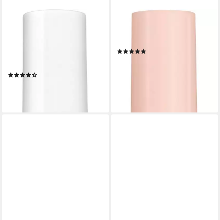
ESSIE
ESSIE
Überlack QUICK-E DRYING
Nagellack LOVE, mit einem
DROPS, schnelles Trocknen
cremigen Finish
(11)
von frisch aufgetragenen
11,99 €
Nagellacken
(888,15 €/ 1 l)
(6)
lieferbar - in 5-6 Werktagen bei dir
9,99 €
(740,00 €/ 1 l)
lieferbar - in 1-2 Werktagen bei dir