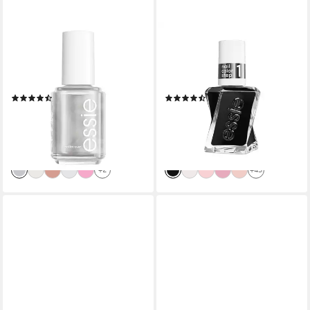
ESSIE
ESSIE
Nagellack SPECIAL EFFEKTS,
Nagellack GEL COUTURE,
mit Glitzer-und
Gel-Finish ohne UV-Licht,
Schimmerdetails
langanhaltend
(46)
(87)
8,99 €
10,99 €
UVP
9,99 €
UVP
12,99 €
(665,93 €/ 1 l)
(814,07 €/ 1 l)
-10%
-15%
lieferbar - in 1-2 Werktagen bei dir
lieferbar - in 1-2 Werktagen bei dir
+2
+43