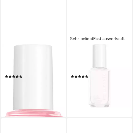
Sehr beliebt
Fast ausverkauft
ESSIE
ESSIE
Nagellack JELLY GLOSS, von
Nagellack EXPRESSIE,
durchsichtig bis zu einem
schnelltrocknende Farbe und
milchigen Schimmer
Glanz in einem Schritt
(7)
(273)
8,99 €
7,99 €
UVP
9,99 €
(665,93 €/ 1 l)
(799,00 €/ 1 l)
lieferbar - in 1-2 Werktagen bei dir
-10%
+15
lieferbar - in 1-2 Werktagen bei dir