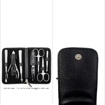
ERBE
PFEILRING
Maniküre-Etui Lederetui mit
Maniküre-Etui Taschenetui
Zippverschluss, 7 tlg.,
Nappaleder, 3 tlg., Etui aus
Rindleder
feinstem Leder, drei
(23)
Instrumente aus Stahl, klein &
ab 86,99 €
UVP
99,99 €
(13)
handlich.
ab 20,99 €
-13%
UVP
29,49 €
lieferbar - in 6-8 Werktagen bei dir
-29%
lieferbar - in 6-8 Werktagen bei dir