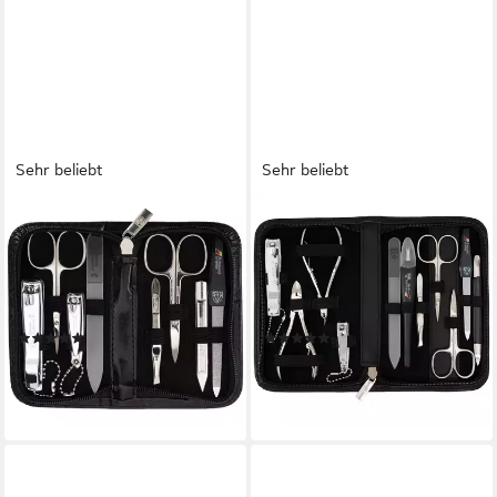
Sehr beliebt
Sehr beliebt
3 SCHWERTER
3 SCHWERTER
Maniküre-Etui Nagelpflege,
Maniküre-Etui Nagelpflege,
Maniküre Set "Roma" mit Etui,
Maniküre Set "New York" mit
8 tlg., hochwertiges Nagelset,
Echtleder-Etui, 11 tlg.,
Made in Germany
hochwertiges Nagelset, Made
(53)
(20)
in Germany
34,95 €
64,95 €
lieferbar - in 5-6 Werktagen bei dir
lieferbar - in 5-6 Werktagen bei dir
+4