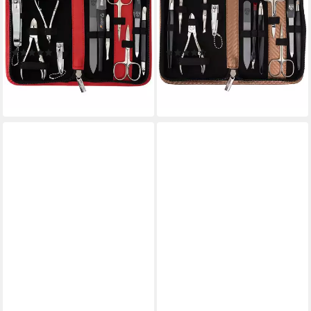
Maniküre Set "New York" mit
Maniküre Set "London" mit
Echtleder-Etui, 11 tlg.,
Etui, 12 tlg., hochwertiges
hochwertiges Nagelset, Made
Nagelset, 12-teilig, Made in
(20)
(14)
in Germany
Germany
64,95 €
49,95 €
lieferbar - in 5-6 Werktagen bei dir
lieferbar - in 5-6 Werktagen bei dir