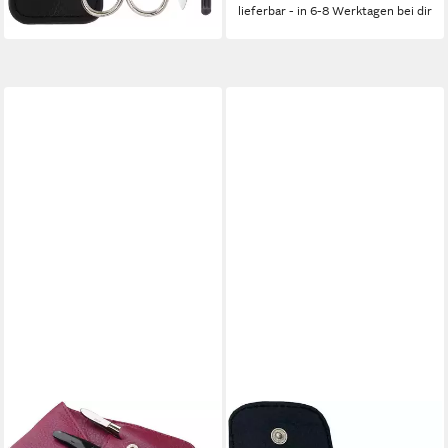
lieferbar - in 6-8 Werktagen bei dir
ERBE
PFEILRING
Maniküre-Etui Siena, 3 tlg.,
Maniküre-Etui, 4 tlg.,