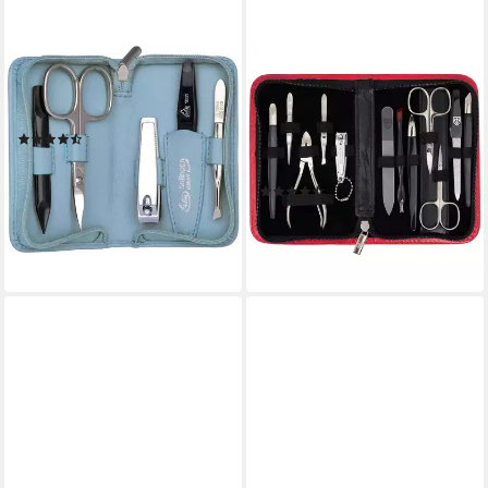
ERBE
3 SCHWERTER
Maniküre-Etui Siena, 5 tlg.,
Maniküre-Etui Nagelpflege,
Lederetui mit Zippverschluss
Maniküre Set "London" mit
(72)
Etui, 12 tlg., hochwertiges
ab 29,99 €
UVP
39,99 €
Nagelset, 12-teilig, Made in
-25%
(14)
Germany
lieferbar - in 6-8 Werktagen bei dir
49,95 €
lieferbar - in 5-6 Werktagen bei dir