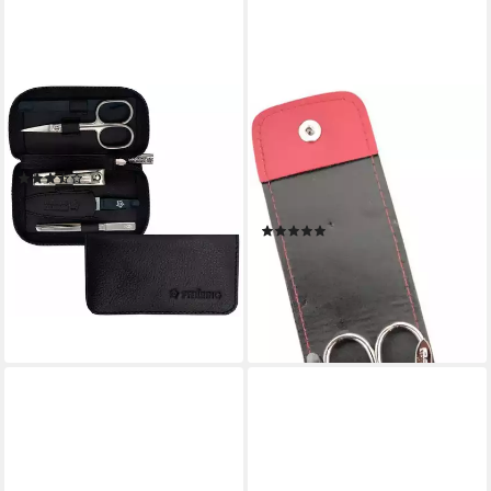
PFEILRING
ELOMODA
Maniküre-Etui, 5 tlg.,
Maniküre-Kosmetik-Etui 4-
Nappaleder
teiliges Solingen* Maniküre
(2)
Set mit echt Leder Etui,
38,99 €
UVP
47,49 €
Nagelschere, 4 tlg., Made in
-18%
(2)
Germany
lieferbar - in 6-8 Werktagen bei dir
13,99 €
UVP
24,99 €
-44%
lieferbar - in 3-4 Werktagen bei dir
+3