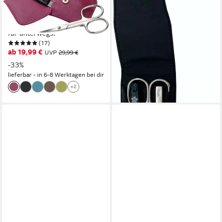
Hochwertiges Lederetui mit
Nappaleder
29,99 €
präzisen Pflegewerkzeugen
UVP
36,99 €
für unterwegs.
-19%
(17)
lieferbar - in 6-8 Werktagen bei dir
ab 19,99 €
UVP
29,99 €
-33%
lieferbar - in 6-8 Werktagen bei dir
+2