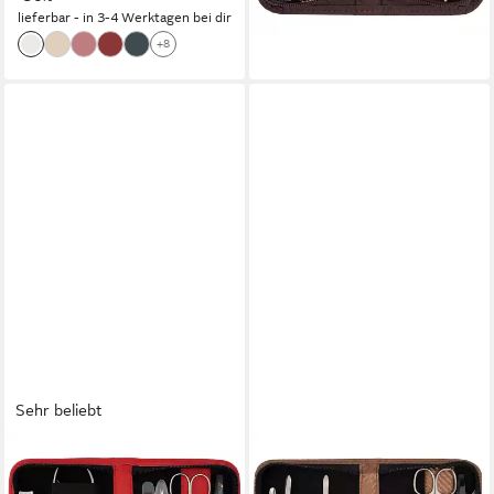
Gehärteter Stahl
+4
lieferbar - in 3-4 Werktagen bei dir
+8
Sehr beliebt
3 SCHWERTER
3 SCHWERTER
Maniküre-Etui Nagelpflege,
Maniküre-Etui Nagelpflege,