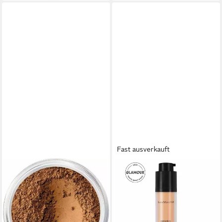
Fast ausverkauft
BAREMINERALS
BAREMINERALS
Foundation Original
Foundation Original Flüssige
Foundation Spf15 24-Neutral
Mineral Foundation
Dark
SPFoldenTan20
47,14 €
ab 25,08 €