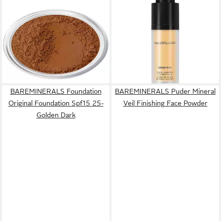
BAREMINERALS
BAREMINERALS
Foundation Original
Foundation Original Liquid
Foundation Spf15 23-Medium
Foundation 14-Golden
Dark
Medium
47,22 €
ab 20,26 €
(5.902,50 €/ 1 kg)
(675,33 €/ 1 l)
lieferbar - in 9-11 Werktagen bei
lieferbar in 3 Wochen
dir
BAREMINERALS Foundation
BAREMINERALS Puder Mineral
Original Foundation Spf15 25-
Veil Finishing Face Powder
Golden Dark