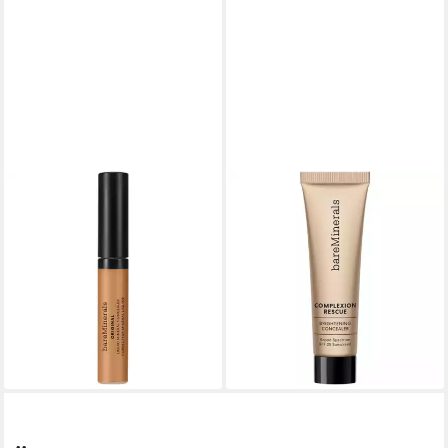
BAREMINERALS
BAREMINERALS
Concealer Original Liquid
Concealer Complexion
Concealer, für Alle Hauttypen
Rescue Brightening
vegan
Concealer SPF 25, 1-tlg., für
33,48 €
Alle Hauttypen
(5.580,00 €/ 1 l)
32,34 €
lieferbar - in 9-11 Werktagen bei
(3.234,00 €/ 1 l)
dir
lieferbar - in 9-11 Werktagen bei
dir
+1