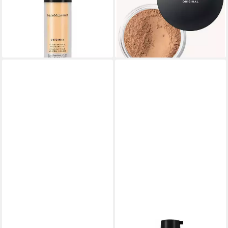
ab 32,60 €
Spf15
(1.086,67 €/ 1 l)
ab 43,44 €
lieferbar in 4 Wochen
(5.430,00 €/ 1 kg)
lieferbar - in 9-11 Werktagen bei
dir