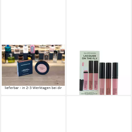
BAREMINERALS
BAREMINERALS
Make-up bareMinerlas Gen
Make-up Set Bare Minerals
Nude Powder Blush "Beige
Gen Hautfarbe Trio Set
for Days" Farbe
Lacquer On The Fly 3*3.7ml
20,00 €
ab 30,25 €
(3.333,33 €/ 1 l)
lieferbar in 4 Wochen
lieferbar - in 2-3 Werktagen bei dir