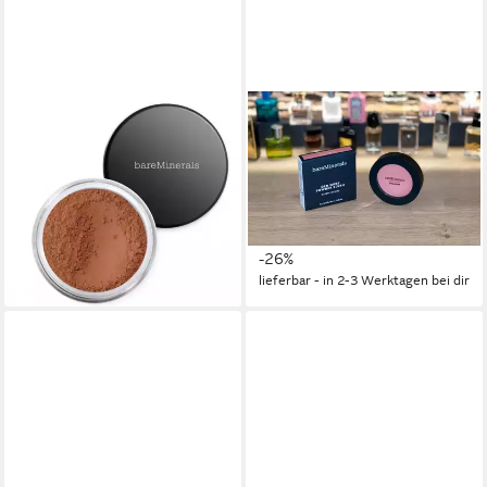
BAREMINERALS
BAREMINERALS
Puder All-Over Face Color -
Make-up bareMinerlas Gen
Loos Powder
Nude Powder Blush Call my
35,16 €
Blush Farbe
(23.440,00 €/ 1 kg)
20,00 €
UVP
26,90 €
lieferbar - in 9-11 Werktagen bei
(3.333,33 €/ 1 l)
dir
-26%
lieferbar - in 2-3 Werktagen bei dir