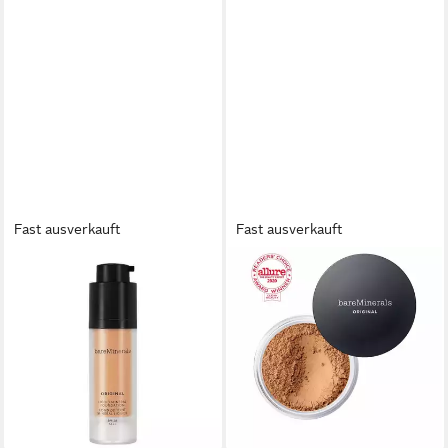
Fast ausverkauft
Fast ausverkauft
BAREMINERALS
BAREMINERALS
Foundation Original Liquid
Foundation Original
Foundation, für Alle
Foundation Spf15 21-Neutral
Hauttypen
Tan
40,00 €
47,14 €
(40,00 €/ 1 l)
(5.892,50 €/ 1 kg)
lieferbar - in 3-4 Werktagen bei dir
lieferbar - in 9-11 Werktagen bei
dir
+1