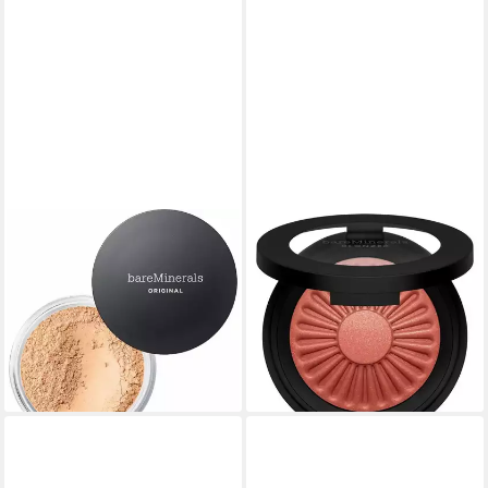
BAREMINERALS
BAREMINERALS
Foundation Original
Bronzer-Puder Gen Hautfarbe
Foundation Spf15 Fair Ivory
Blonzer Blusher Rouge-
ab 42,24 €
Bronzer Kuss der Rose
(5.280,00 €/ 1 kg)
ab 33,95 €
lieferbar - in 9-11 Werktagen bei
(8.934,21 €/ 1 kg)
dir
lieferbar - in 9-11 Werktagen bei
dir