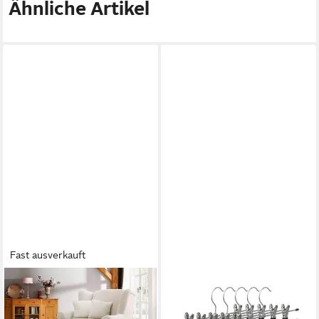
Ähnliche Artikel
Fast ausverkauft
OTTO HOME
RELAXDAYS
XXL-Sessel Oase, B: 120 cm,
Kleiderbügel Hosenbügel
Sitzhöhe: 50 cm - OTTO.
Metall 10er und 20er Pack,