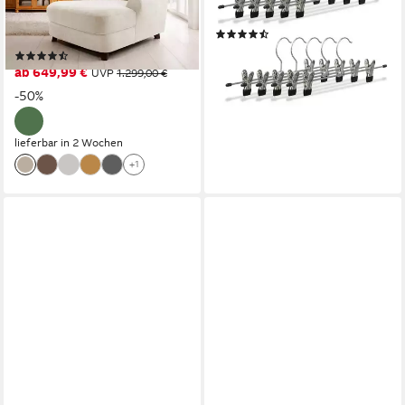
Verlässliche Qualität., mit 2
(10-tlg), 10er Pack
(14)
Zierkissen & Massivholzfüße
ab 12,99 €
UVP
29,99 €
(112)
ab 649,99 €
UVP
1.299,00 €
-57%
lieferbar - in 2-3 Werktagen bei dir
-50%
lieferbar in 2 Wochen
+1