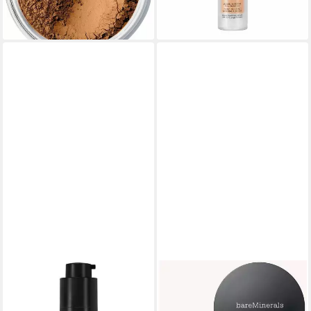
(5.892,50 €/ 1 kg)
(836,00 €/ 1 l)
lieferbar - in 9-11 Werktagen bei
lieferbar in 3 Wochen
dir
BAREMINERALS
BAREMINERALS
Foundation Original Liquid
Foundation Original
Foundation 06 Neutral Ivory
Foundation 18 Mediem Tan