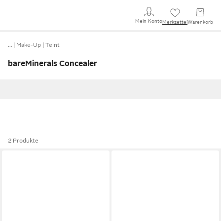
Mein Konto
Merkzettel
Warenkorb
…
Make-Up
Teint
bareMinerals Concealer
2 Produkte