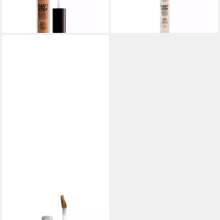
ab 18,33 €
16,35 €
(5.237,14 €/ 1 l)
(4.671,43 €/ 1 l)
lieferbar in 3 Wochen
lieferbar in 3 Wochen