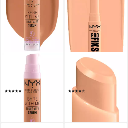
NYX PROFESSIONAL MAKEUP
NYX PROFESSIONAL MAKEUP
Concealer BARE WITH ME
Concealer PRO FIX STICK,
CONALER SERUM, mittlere
kaschiert Augenringe,
Deckkraft, kaschiert, rote
Unreinheiten und
oder entzündete Hautstellen
Hyperpigmentierung
(2)
(10)
17,84 €
ab 15,89 €
(1.858,33 €/ 1 l)
(9.931,25 €/ 1 kg)
lieferbar in 4 Wochen
lieferbar in 3 Wochen
+11
+4