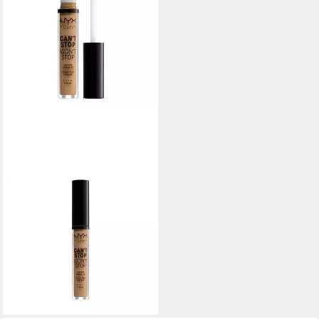
NYX PROFESSIONAL MAKE UP
Concealer NYX Professional
Makeup Can't Stop Won't
Stop Contour Concealer
Golden
17,67 €
(5.048,57 €/ 1 l)
lieferbar in 3 Wochen