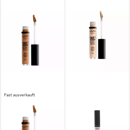
Fast ausverkauft
NYX PROFESSIONAL MAKE UP
NYX PROFESSIONAL MAKE UP
Concealer Cant Stop Wont
Concealer Cant Stop Wont
Stop Full Coverage Contour
Stop Full Coverage Contour
Concealer Neutral Tan 3,5ml
Concealer Light Ivory 3,5ml