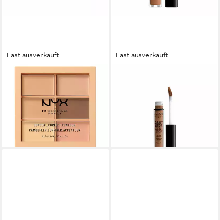
Fast ausverkauft
Fast ausverkauft
NYX PROFESSIONAL MAKE UP
NYX PROFESSIONAL MAKE UP
Lidschatten NYX Professional
Concealer Can't Stop Won't
Makeup Conceal Correct
Stop Full Coverage Contour
Contour Light 6x
Concealer Mahogany 3,5ml
ab 23,56 €
16,13 €
(15.706,67 €/ 1 kg)
(4.608,57 €/ 1 l)
lieferbar in 3 Wochen
lieferbar in 4 Wochen