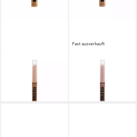
Fast ausverkauft
NYX PROFESSIONAL MAKE UP
NYX PROFESSIONAL MAKE UP
Concealer NYX Professional
Concealer NYX Professional
Makeup Concealer Pro Fix
Makeup Concealer Pro Fix
Stick Quick olden
Stick Quick 09 Neutral Tan
15,95 €
15,95 €
(9.968,75 €/ 1 kg)
(9.968,75 €/ 1 kg)
lieferbar in 3 Wochen
lieferbar in 3 Wochen