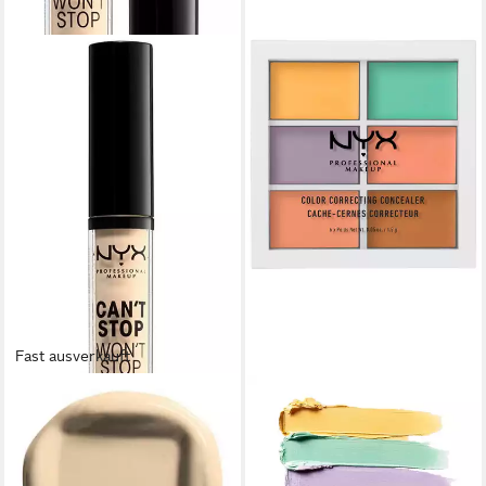
Fast ausverkauft
NYX PROFESSIONAL MAKEUP
NYX PROFESSIONAL MAKEUP
Concealer CANT'T STOP
Concealer Color Correcting
WON'T STOP CONTUR
Palette, ideal zum Abdecken
CONCEALER, leichte,
von Hautunreinheiten und