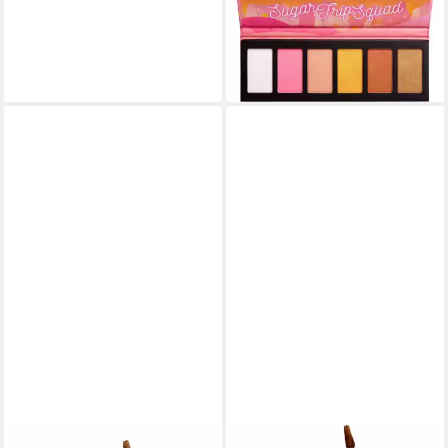
Highlighter Palette 30g
16,51 €
(550,33 €/ 1 kg)
lieferbar in 4 Wochen