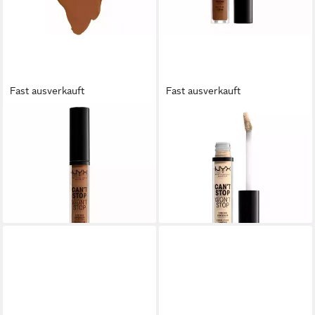
Fast ausverkauft
Fast ausverkauft
NYX PROFESSIONAL MAKE UP
NYX PROFESSIONAL MAKE UP
Concealer Can't Stop Won't
Concealer Can't Stop Won't
Stop Contour Concealer
Stop Full Coverage Contour
Warm Caramel 3,5ml
Concealer Mocha 3,5ml
16,73 €
ab 17,87 €
(4.780,00 €/ 1 l)
(5.105,71 €/ 1 l)
lieferbar in 3 Wochen
lieferbar in 3 Wochen