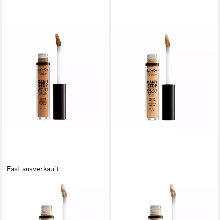
Fast ausverkauft
NYX PROFESSIONAL MAKE UP
NYX PROFESSIONAL MAKE UP
Concealer Cant Stop Wont
Concealer Can't Stop Won't
Stop Full Coverage Contour
Stop Full Coverage Contour