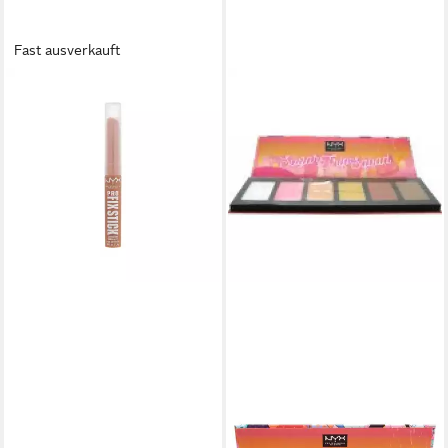
Fast ausverkauft
NYX PROFESSIONAL MAKE UP
Concealer NYX Professional
Makeup Concealer Pro Fix
Stick Quick 12 Nutmeg
15,95 €
(9.968,75 €/ 1 kg)
lieferbar in 3 Wochen
NYX PROFESSIONAL MAKE UP
Concealer-Palette Limited
Edition Sugar Trip Squad