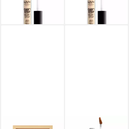
Concealer Neutral Buff 3,5ml
Concealer True Beige 3,5ml
ab 18,53 €
ab 17,21 €
(5.294,29 €/ 1 l)
(4.917,14 €/ 1 l)
lieferbar in 3 Wochen
lieferbar in 3 Wochen