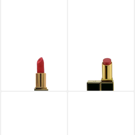
TOM FORD
TOM FORD
Lippenstift Lip Color Matte
Lippenpflegemittel Lip Color
Lipstick 33 Armie 2 Gr
Satin Matte 25 Clementine r
37,75 €
ab 26,09 €
lieferbar in 4 Wochen
lieferbar in 4 Wochen