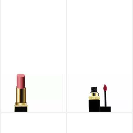
TOM FORD
TOM FORD
Lippenstift Satin Matte Cream
Lippenstift Luxe Vinyl Matte
Lipstick 29 Marabu 3,3 g
Liquid Lipstick 05 Unzip 6 ml
26,50 €
43,54 €
lieferbar in 4 Wochen
lieferbar in 4 Wochen