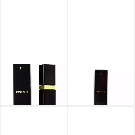
TOM FORD
TOM FORD
Lippenstift Luxe Vinyl Matte
Lippenstift Glänzender
Flüssig-Lippenstift 06
flüssiger Lippenstift 09
Knockout 6 ml
Infiltrate 6 ml
32,17 €
46,67 €
lieferbar in 4 Wochen
lieferbar in 4 Wochen