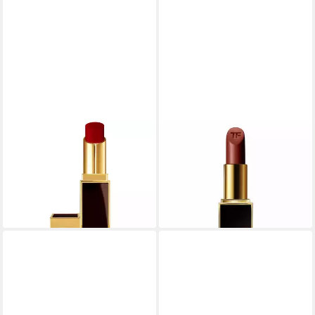
TOM FORD
TOM FORD
Lippenstift Satin Matte Cream
Lippenstift Lips & Girls Shine
Lipstick 28 Shanghai Lily 3,3 g
Cream Lippenstift 1X Maurice
44,30 €
2 g
lieferbar in 4 Wochen
26,28 €
lieferbar in 4 Wochen