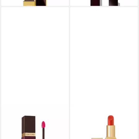
TOM FORD
TOM FORD
Lippenstift Glänzender
Lippenstift Matte Cream
Flüssig-Lippenstift 08
Lipstick 15 Wild Ginger 3 g
36,61 €
Infatuate 6 ml
lieferbar in 4 Wochen