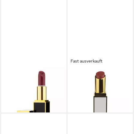
Fast ausverkauft
TOM FORD
TOM FORD
Lippenstift Lips & Girls Shine
Lippenstift Ultra-Glanz-
Cream Lippenstift 0L
Creme-Lippenstift 10
Chadwick 2 g
Rapturous 3,3 g
26,28 €
44,36 €
lieferbar in 4 Wochen
lieferbar in 4 Wochen