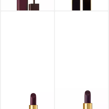
61,73 €
lieferbar in 4 Wochen
TOM FORD
TOM FORD
Lippenstift Lips & Girls Shine
Lippenstift Lips & Girls Soft
Cream Lippenstift 06
Matte Cream Lipstick 07