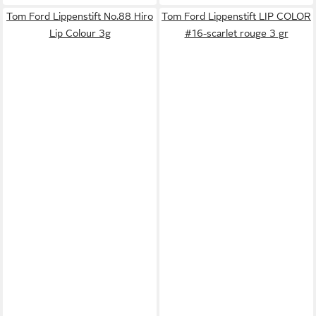
Tom Ford Lippenstift No.88 Hiro
Tom Ford Lippenstift LIP COLOR
Lip Colour 3g
#16-scarlet rouge 3 gr