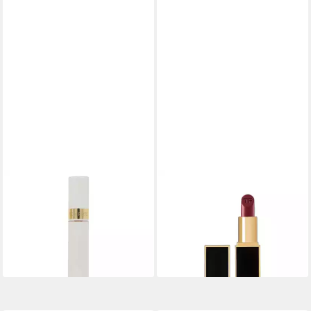
TOM FORD
TOM FORD
Lippenstift Liquid Tint Liquid
Lippenstift Shine Cream
Lipstick 05 Ausstellungen 2,7
Lipstick 08 Velvet Cherry 3 g
36,26 €
ml
lieferbar in 4 Wochen
33,69 €
lieferbar - in 2-3 Werktagen bei dir