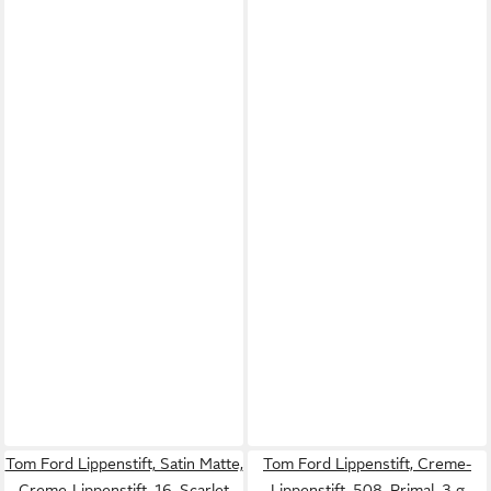
Tom Ford Lippenstift, Satin Matte,
Tom Ford Lippenstift, Creme-
Creme-Lippenstift, 16, Scarlet
Lippenstift, 508, Primal, 3 g