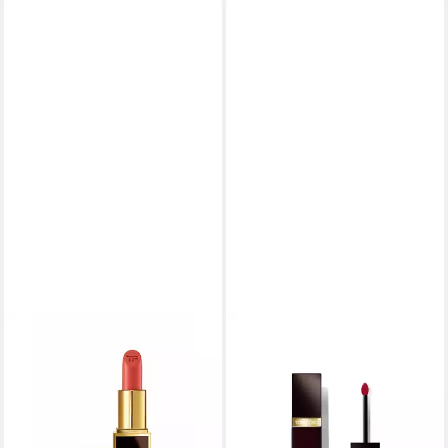
TOM FORD
TOM FORD
Lippenstift Lips & Girls
Lippenstift Glänzender
Creme-Lippenstift 0W
Flüssig-Lippenstift 07
Kendrick 2 g
Einschüchtern 6 ml
26,15 €
61,73 €
lieferbar in 4 Wochen
lieferbar in 4 Wochen