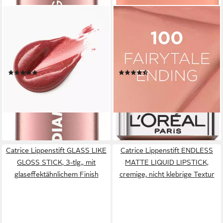
CATRICE
L'ORÉAL PARIS
Lippenstift DIAMOND GLAZE
Lippenstift INFAILLIBLE
GLOSS STICK, glänzendes
MATTE RESISTANCE 16H,
Finish mit intensivem Glow,
für einen ausdrucksstarken
pflegend wie ein Balsam
Look, langanhaltende Formel
(1)
(10)
3,99 €
12,99 €
UVP
4,99 €
UVP
14,99 €
(2.493,75 €/ 1 kg)
(2.598,00 €/ 1 l)
-20%
-13%
lieferbar - in 5-6 Werktagen bei dir
lieferbar - in 2-3 Werktagen bei dir
+4
Catrice Lippenstift GLASS LIKE
Catrice Lippenstift ENDLESS
GLOSS STICK, 3-tlg., mit
MATTE LIQUID LIPSTICK,
glaseffektähnlichem Finish
cremige, nicht klebrige Textur