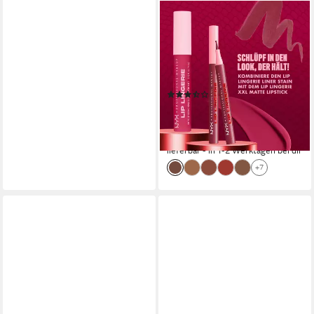
NYX PROFESSIONAL MAKEUP
Lippenstift LIP LINGERIE LIP
LINER STAIN, wisch- und
wasserfesten Halt, mit
präziser Filzkugelspitze
(8)
9,99 €
UVP
11,99 €
(9.990,00 €/ 1 l)
-17%
lieferbar - in 1-2 Werktagen bei dir
+7