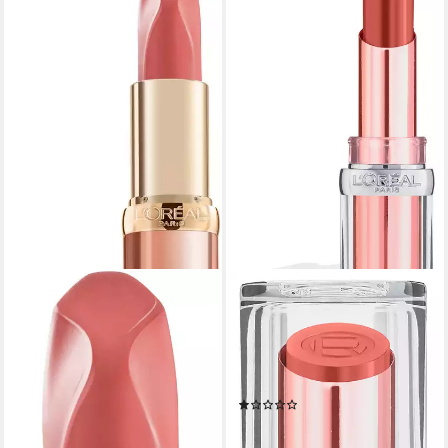
L'ORÉAL PARIS
Lippenstift COLOR RICHE
GLOW PARADISE, mit
aufpolsternder, pflegender
und cremiger Textur
(1)
9,99 €
UVP
11,99 €
(2.628,95 €/ 1 kg)