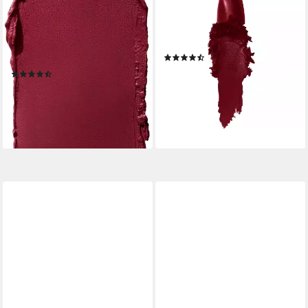
Lippenstift SUPER STAY INK
Lippenstift Color Sensational,
CRAYON, matter Lippenstift
kristallpure Pigmente für
in klassisch origineller
satte Farbe mit Leuchtkraft
(356)
Stiftform
8,99 €
(199)
(2.043,18 €/ 1 kg)
7,99 €
lieferbar - in 2-3 Werktagen bei dir
(5.326,67 €/ 1 kg)
lieferbar - in 5-6 Werktagen bei dir
+5