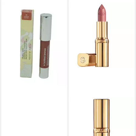
CLINIQUE
Lippenstift Clinique chubby
stick Lippenbalsam 26 boldest
bronze 3g
33,90 €
(11.300,00 €/ 1 kg)
lieferbar - in 2-3 Werktagen bei dir