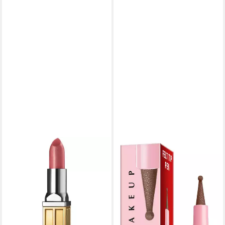
ELIZABETH ARDEN
Lippenstift Elizabeth Arden
Schöne Farbe
Feuchtigkeitscreme 35
Bronze Berry
25,52 €
lieferbar in 4 Wochen