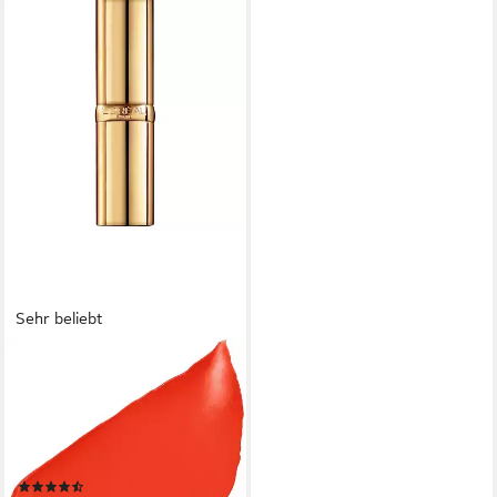
Sehr beliebt
L'ORÉAL PARIS
Lippenstift COLOR RICHE
SATIN, mit Bienenwachs und
Argan-Öl, bis zu 12H
Feuchtigkeit, langer Halt
(134)