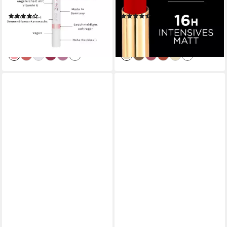
Made in Germany
Hyaluronsäure, pudrig mattes
(5)
(31)
Finish
16,90 €
12,99 €
(1.207,14 €/ 100 g)
(7.216,67 €/ 1 kg)
lieferbar - in 4-5 Werktagen bei dir
lieferbar - in 2-3 Werktagen bei dir
+5
+4