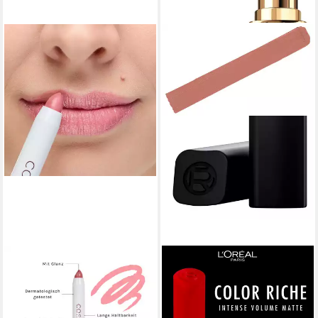
COSLINE COSMETICS
L'ORÉAL PARIS
Lippenstift langanhaltend,
Lippenstift COLOR RICHE
pflegend, cremige Textur, mit
INTENSE VOLUME MATTE,
natürlichen Inhaltsstoffen,
mit Arganöl und