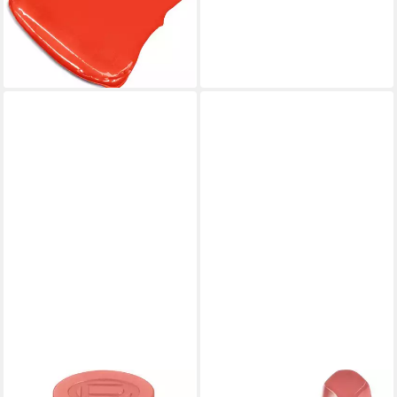
9,99 €
(2.081,25 €/ 1 kg)
lieferbar - in 2-3 Werktagen bei dir
+4