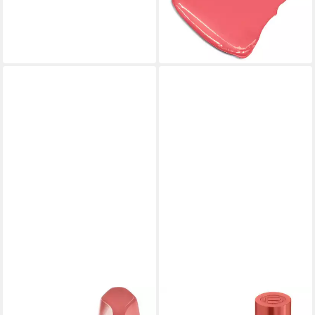
(1.427,14 €/ 1 l)
lieferbar - in 2-3 Werktagen bei dir
+4