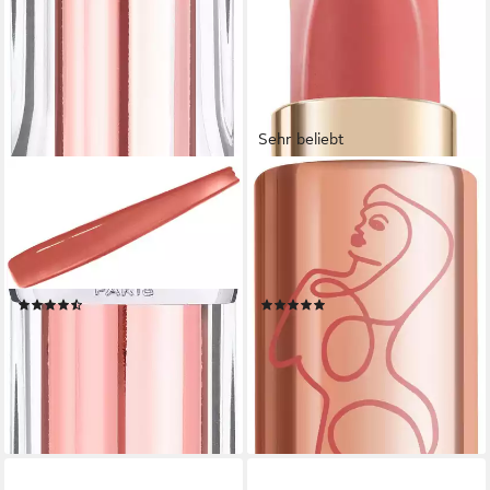
Sehr beliebt
L'ORÉAL PARIS
L'ORÉAL PARIS
Lippenstift COLOR RICHE
Lippenstift COLOR RICHE
GLOW PARADISE, mit Balm-
LES NUS, mit Ölen und
in-Lippenstift-Formel,
Pigmenten, für strahlende
dermatologisch getestet
Lippen
(54)
(43)
9,99 €
11,99 €
UVP
11,99 €
(2.081,25 €/ 1 kg)
(2.664,44 €/ 1 kg)
lieferbar - in 2-3 Werktagen bei dir
-17%
lieferbar - in 2-3 Werktagen bei dir
+1