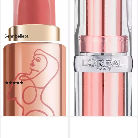
-17%
lieferbar - in 1-2 Werktagen bei dir
Sehr beliebt
L'ORÉAL PARIS
Lippenstift COLOR RICHE
LES NUS, mit Ölen und
Pigmenten, für strahlende
Lippen
(43)
11,99 €
(2.664,44 €/ 1 kg)
lieferbar - in 2-3 Werktagen bei dir