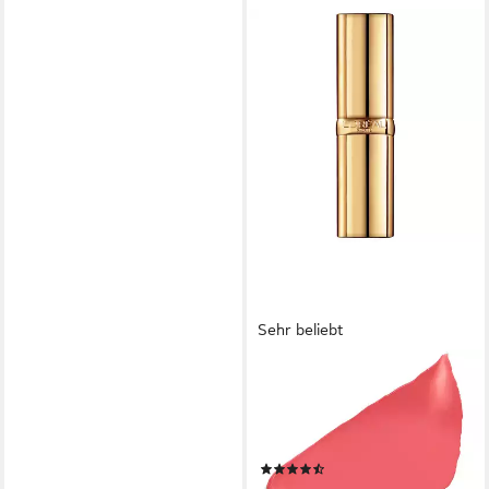
Sehr beliebt
L'ORÉAL PARIS
Lippenstift COLOR RICHE,
mit cremiger Textur, kein
Verlaufen
(244)
9,99 €