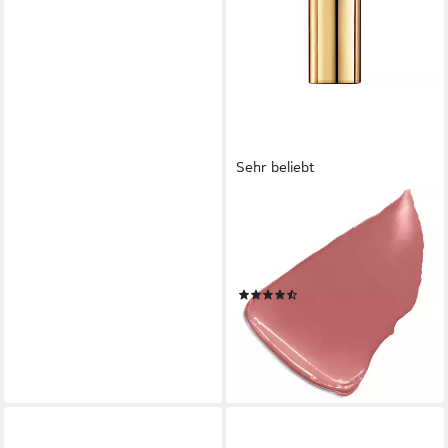
Sehr beliebt
L'ORÉAL PARIS
Lippenstift COLOR RICHE,
mit cremiger Textur, kein
Verlaufen
(244)
9,99 €
(2.081,25 €/ 1 kg)
lieferbar - in 2-3 Werktagen bei dir
+4