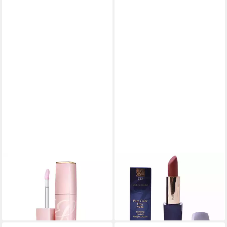
ESTÉE LAUDER
ESTÉE LAUDER
Lipgloss Pure Color Envy Lip
Lippenstift E.Lauder Pure
Volumizer
Color Envy Matte Lipstick
89,00 €
ab 36,59 €
(12.714,29 €/ 1 l)
lieferbar in 3 Wochen
in 2-3 Werktagen bei dir