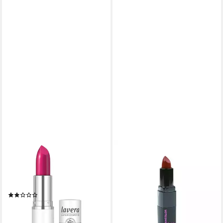
LAVERA
PINK LIPSTICK LINGERIE
Lippenstift Cream Glow
Lippenstift Kleancolor
Lipstick - 08 Pink Universe
Lippenstift-Farbton - 703
5,99 €
4,5g
(187,19 €/ 100 g)
(1)
lieferbar - in 2-3 Werktagen bei dir
8,79 €
(1.953,33 €/ 1 kg)
lieferbar - in 3-4 Werktagen bei dir