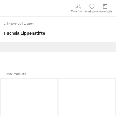
Mein Konto
Merkzettel
Warenkorb
…
Make-Up
Lippen
Fuchsia Lippenstifte
1.865 Produkte