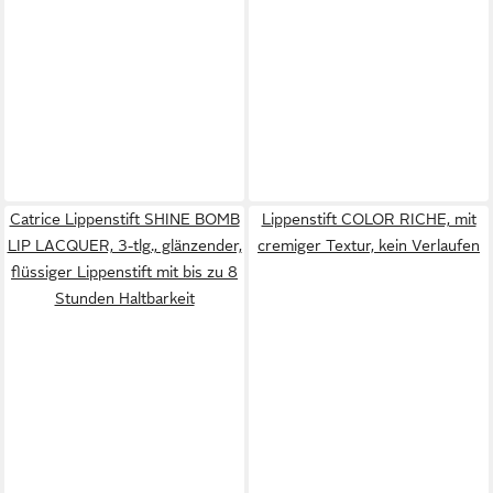
Catrice Lippenstift SHINE BOMB
Lippenstift COLOR RICHE, mit
LIP LACQUER, 3-tlg., glänzender,
cremiger Textur, kein Verlaufen
flüssiger Lippenstift mit bis zu 8
Stunden Haltbarkeit