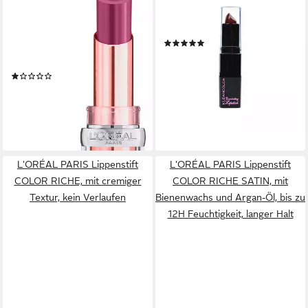
Lippenstift COLOR RICHE
Lippenstift Kleancolor
GLOW PARADISE, mit
Lippenstift-Farbton - 755
(2)
aufpolsternder, pflegender
1,99 €
und cremiger Textur
(62,19 €/ 100 g)
(1)
lieferbar - in 2-3 Werktagen bei dir
11,99 €
(3.155,26 €/ 1 kg)
lieferbar - in 1-2 Werktagen bei dir
L'ORÉAL PARIS Lippenstift
L'ORÉAL PARIS Lippenstift
COLOR RICHE, mit cremiger
COLOR RICHE SATIN, mit
Textur, kein Verlaufen
Bienenwachs und Argan-Öl, bis zu
12H Feuchtigkeit, langer Halt