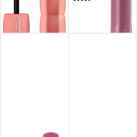
(2.398,00 €/ 1 l)
7,99 €
lieferbar - in 1-2 Werktagen bei dir
(5.326,67 €/ 1 kg)
lieferbar - in 2-3 Werktagen bei dir
+11
+5
L'ORÉAL PARIS
PINK LIPSTICK LINGERIE