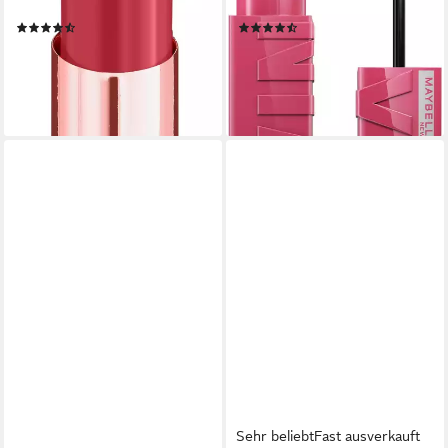
dermatologisch getestet
Halt
(54)
(123)
11,99 €
10,99 €
(3.155,26 €/ 1 kg)
(2.616,67 €/ 1 l)
lieferbar - in 3-5 Werktagen bei dir
lieferbar - in 2-3 Werktagen bei dir
+1
+9
Sehr beliebt
Fast ausverkauft