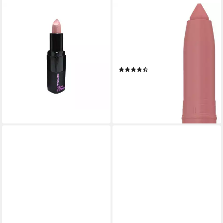
PINK LIPSTICK LINGERIE
MAYBELLINE NEW YORK
Lippenstift Kleancolor
Lippenstift SUPER STAY INK
Lippenstift-Farbton – 750
CRAYON, matter Lippenstift
2,99 €
in klassisch origineller
(93,44 €/ 100 g)
Stiftform
lieferbar - in 2-3 Werktagen bei dir
(199)
7,99 €
(3.995,00 €/ 1 kg)
lieferbar - in 2-3 Werktagen bei dir
+5