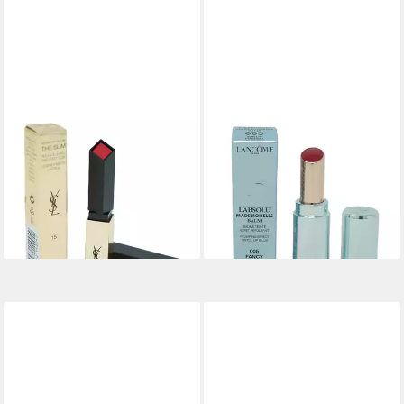
YVES SAINT LAURENT
LANCOME
Lippenstift Yves saint Laurent
Lippenstift Lancome L'Absolu
Rouge Matt Lipstick 15
Mademoiselle Balm 005 Fancy
Fuchsia Atypique
Fuchsia 3,2g
39,00 €
49,00 €
(19.500,00 €/ 1 kg)
(15.312,50 €/ 1 kg)
lieferbar - in 2-3 Werktagen bei dir
lieferbar - in 2-3 Werktagen bei dir