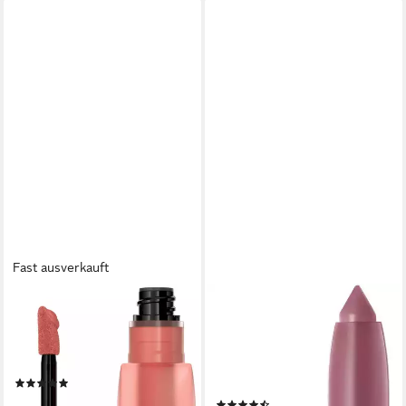
Fast ausverkauft
MAYBELLINE NEW YORK
MAYBELLINE NEW YORK
Lippenstift SUPER STAY
Lippenstift SUPER STAY INK
TEDDY TINT LIPPENSTIFT,
CRAYON, matter Lippenstift
mit weichem Teddy-Applikator
in klassisch origineller
(5)
Stiftform
11,99 €
(199)