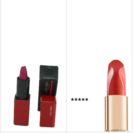
SHISEIDO
L'ORÉAL PARIS
Lippenstift Shiseido Ginza
Lippenstift COLOR RICHE
Tokyo Gel Lipstick 3,3g
LES NUS, mit Ölen und
Fuchsia Flux 422
Pigmenten, für strahlende
39,00 €
Lippen
(11.818,18 €/ 1 kg)
(43)
lieferbar - in 2-3 Werktagen bei dir
11,99 €
(2.664,44 €/ 1 kg)
lieferbar - in 2-3 Werktagen bei dir