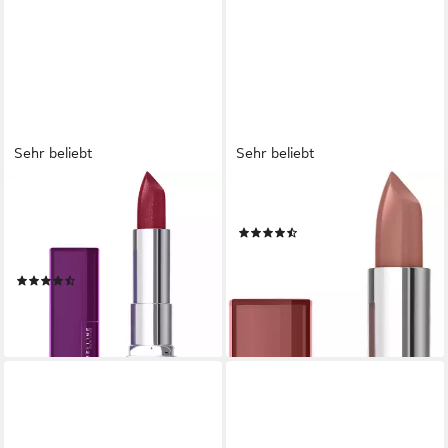
Sehr beliebt
Sehr beliebt
MAYBELLINE NEW YORK
MAYBELLINE NEW YORK
Lippenstift Color Sensational,
Lippenstift Color Sensational
(132)
kristallpure Pigmente für
8,99 €
satte Farbe mit Leuchtkraft
(2.043,18 €/ 1 kg)
(356)
lieferbar - in 5-6 Werktagen bei dir
8,99 €
(2.043,18 €/ 1 kg)
lieferbar - in 2-3 Werktagen bei dir