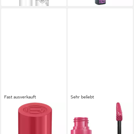
Fast ausverkauft
Sehr beliebt
L'ORÉAL PARIS
MAYBELLINE NEW YORK
Lippenstift COLOR RICHE
Lippenstift SUPER STAY
GLOW PARADISE, mit Balm-
VINYL INK, mit mattem Finish,
in-Lippenstift-Formel,
flüssige Textur, bis zu 16h