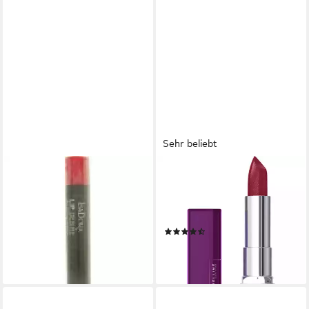
Sehr beliebt
ISADORA
MAYBELLINE NEW YORK
Lippenstift Lip Desire
Lippenstift Color Sensational,
Sculpting Lippenstift 3.3 g -
kristallpure Pigmente für
62 Flashy Fuchsia
satte Farbe mit Leuchtkraft
(356)
7,83 €
8,99 €
lieferbar in 4 Wochen
(2.043,18 €/ 1 kg)
lieferbar - in 2-3 Werktagen bei dir