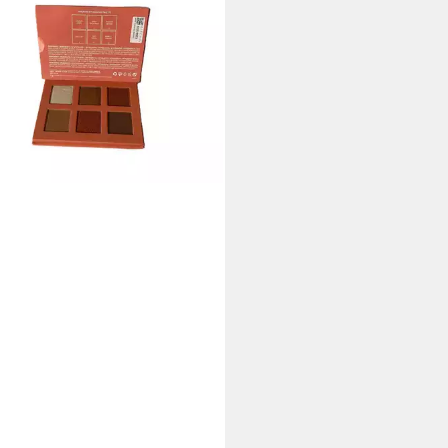
hatten-Palette Inner Fire Eye
ow Lischatten palette 12,5g
5 €
 Werktagen bei dir