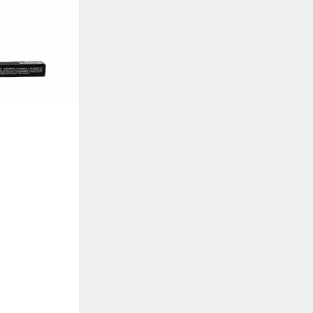
ow Stick
ttenstift