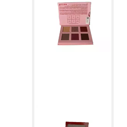
Lidsc
Shad
29,9
in 4-5
MARY KAY
Lidschatten-Palette Outer Glow
Eyeshadow Lidschatten Palette 6