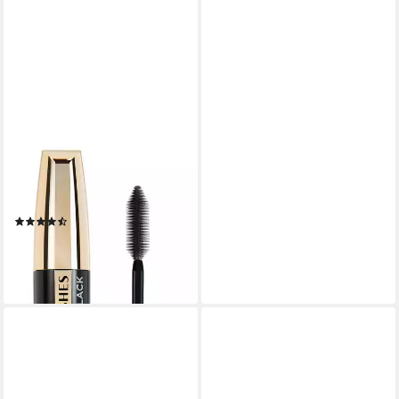
L'ORÉAL PARIS
MAC
Mascara VOLUME MILLION
Lidschatten
23,93 €
LASHES MASCARA, mit
lieferbar - in 4-5 Werktagen bei dir
ultra-präziser Bürste
(330)
15,45 €
lieferbar in 3 Wochen