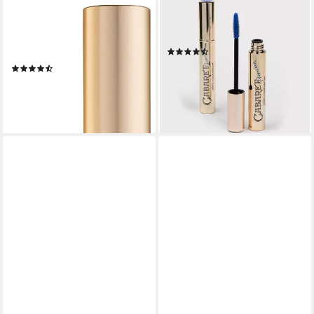
L'ORÉAL PARIS
VIVIENNE SABO
Mascara VOLUMINOUS
Mascara Artistic Volume
MASCARA, mit Bienenwachs
Cabaret Premiere, 1-tlg.
(9)
und Carnaubawachs
9,99 €
(204)
lieferbar - in 2-3 Werktagen bei dir
7,99 €
lieferbar - in 1-2 Werktagen bei dir