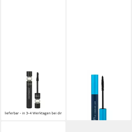
MAC
MAC
Mascara Stack Black Mascara,
Mascara Extended Play
1-tlg., Mascara, 12 ml
Gigablack Lash Mascara
29,77 €
Selbstbräuner Produkt
lieferbar in 3 Wochen
ab 35,82 €
(298,50 €/ 100 ml)
lieferbar - in 3-4 Werktagen bei dir