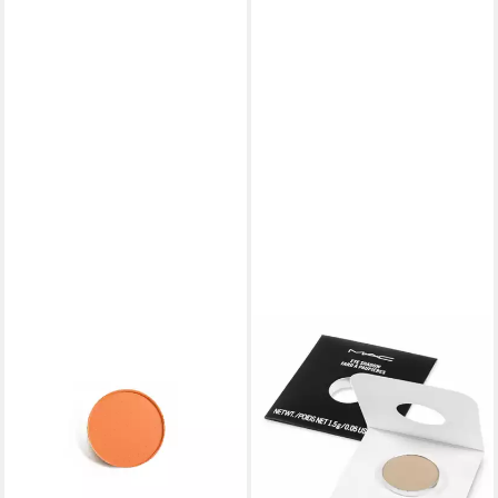
MAC
MAC
Lidschatten Pro Matte
Lidschatten Pro Palette Eye
Lidschatten Puder-Regel
Shadow Refill Pan . -Rice-
Nachfüllpackung
Paper
ab 11,38 €
22,20 €
(7.586,67 €/ 1 kg)
(14.800,00 €/ 1 kg)
lieferbar in 4 Wochen
lieferbar - in 9-11 Werktagen bei
dir