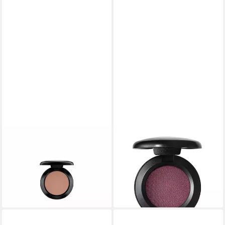
MAC
MAC
Lidschatten Matte Small Eye
Lidschatten Mini (Lidschatten)
Shadow Embark r
- Farbton: 028 Texture Velvet
31,43 €
ab 24,14 €
(2.095,33 €/ 1 kg)
(16.093,33 €/ 1 kg)
lieferbar - in 9-11 Werktagen bei
lieferbar in 2 Wochen
dir