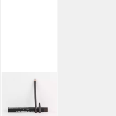
MAC
Mascara MAC - Eye Pencil -
Eye-Liner Kajal - 1,45g -
Coffee
26,95 €
(1.858,62 €/ 100 g)
lieferbar - in 2-3 Werktagen bei dir