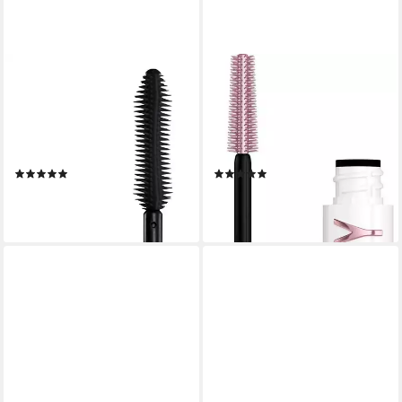
L'ORÉAL PARIS
MAYBELLINE NEW YORK
Mascara FALSE LASH
Mascara LASH
TELECOPIC MASCARA, für
SENSATIONAL SKY HIGH
eine ultimative Verlängerung
TINTED PRIMER, mit mehr
und Verdichtung der
Volumen
(18)
(5)
Wimpern
13,99 €
12,99 €
(1.665,48 €/ 1 l)
(1.687,01 €/ 1 l)
lieferbar - in 1-2 Werktagen bei dir
lieferbar - in 1-2 Werktagen bei dir