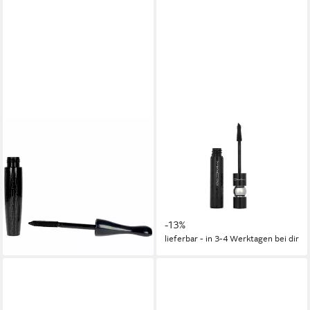
MAC
MAC
Mascara In Extreme
Mascara Mascara, 1-tlg.,
Dimension 3D Mascara Black
Mascara, 12 ml Selbstbräuner
Lash 12g
Produkt
30,40 €
ab 34,98 €
UVP
39,99 €
lieferbar in 3 Wochen
(291,50 €/ 100 ml)
-13%
lieferbar - in 3-4 Werktagen bei dir