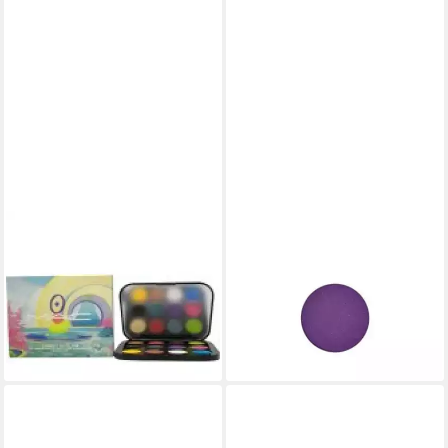
MAC
MAC
Lidschatten Cosmetics
Lidschatten Pro Palette Eye
Connect In Colour Eye
Shadow Power To The Purple
Shadow Palette - Hi-Fi Colour
Refill Pan r
66,61 €
ab 17,48 €
(5.459,84 €/ 1 kg)
(11.653,33 €/ 1 kg)
lieferbar in 4 Wochen
lieferbar in 4 Wochen