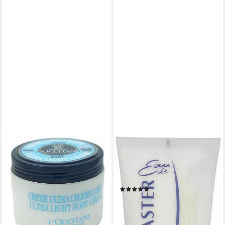
L'OCCITANE
LANCASTER
Körperbutter L'Occitane Ultra
Bodylotion Eau de Lancaster
Light Body Lotion 5% Shea
Packung, 1-tlg., 200 ml
Butter 200ml
BodyLotion
(1)
79,00 €
ab 12,16 €
UVP
14,99 €
(395,00 €/ 1 l)
lieferbar - in 2-3 Werktagen bei dir
(6,08 €/ 100 ml)
-19%