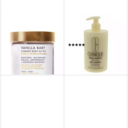
TRULY BEAUTY
CLINIQUE
Bodylotion Truly Beauty
Bodylotion Deep Comfort
Körpercreme
Packung, 1-tlg., 400 ml
35,00 €
BodyLotion
(17,68 €/ 100 ml)
(1)
lieferbar - in 5-6 Werktagen bei dir
ab 31,77 €
UVP
44,00 €
(7,94 €/ 100 ml)
-28%
lieferbar - in 2-3 Werktagen bei dir