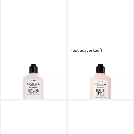
Fast ausverkauft
L'OCCITANE
L'OCCITANE
Körperpflegemittel Glycine
Körperpflegemittel Noble
Körperlotion (woman)
Epine Körperlotion (woman)
ab 24,50 €
ab 25,50 €
(98,00 €/ 1 l)
(102,00 €/ 1 l)
lieferbar - in 2-3 Werktagen bei dir
lieferbar - in 2-3 Werktagen bei dir