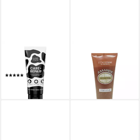
EUTERPFLEGE
L'OCCITANE
Bodylotion EUTERPFLEGE
Duschgel L'Occitane Amande
Creme spezial 200ml, 200 ml
Shower Scrub With crushed
Inhalt
Almonds 200 ml
(2)
29,90 €
9,95 €
(149,50 €/ 1 l)
(4,98 €/ 100 ml)
lieferbar - in 2-3 Werktagen bei dir
lieferbar - in 2-3 Werktagen bei dir