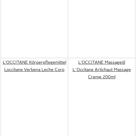
L'OCCITANE Körperpflegemittel
L'OCCITANE Massageöl
Loccitane Verbena Leche Corp
L`Occitane Artichaut Massage
Creme 200ml