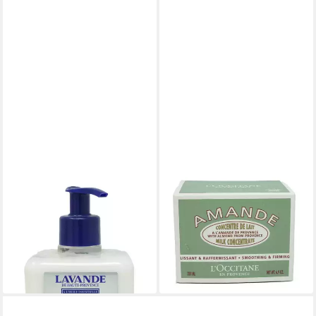
L'OCCITANE
L'OCCITANE
Bodylotion L'Occitane
Körpermilch L'Occitane en
Lavande moisturizing hand
provence Amande milk
lotion 300 ml
concentrate 200 ml
109,00 €
119,00 €
(363,33 €/ 1 l)
(595,00 €/ 1 l)
lieferbar - in 2-3 Werktagen bei dir
lieferbar - in 2-3 Werktagen bei dir