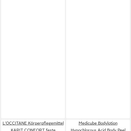
L'OCCITANE Körperpflegemittel
Medicube Bodylotion
KARIT CONFORT feste
Hypochlorous Acid Body Peel