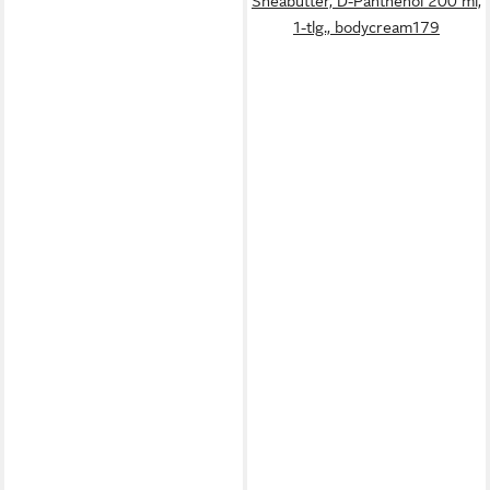
Sheabutter, D-Panthenol 200 ml,
1-tlg., bodycream179