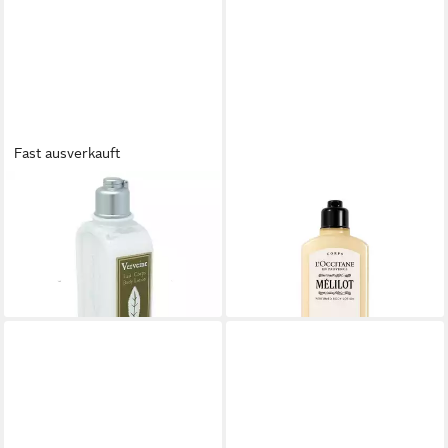
Fast ausverkauft
L'OCCITANE
L'OCCITANE
Bodylotion L'Occitane
Körperpflegemittel Mélilot
Verveine Body Lotion 250ml
Körperlotion (woman)
29,00 €
ab 28,00 €
(116,00 €/ 1 l)
(112,00 €/ 1 l)
lieferbar - in 2-3 Werktagen bei dir
lieferbar - in 2-3 Werktagen bei dir