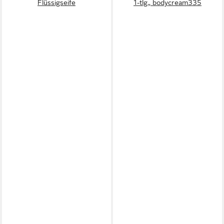
Flüssigseife
1-tlg., bodycream335