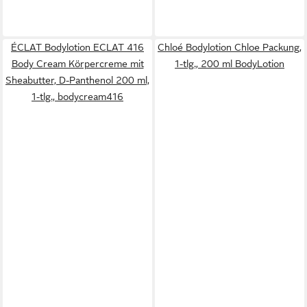
ÉCLAT Bodylotion ECLAT 416
Chloé Bodylotion Chloe Packung,
Body Cream Körpercreme mit
1-tlg., 200 ml BodyLotion
Sheabutter, D-Panthenol 200 ml,
1-tlg., bodycream416