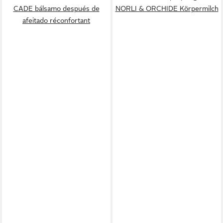
CADE bálsamo después de
NORLI & ORCHIDE Körpermilch
afeitado réconfortant