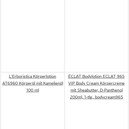
L'Erboristica Körperlotion
ÉCLAT Bodylotion ECLAT 965
AT6960 Körperöl mit Kamelienöl
VIP Body Cream Körpercreme
100 ml
mit Sheabutter, D-Panthenol
200ml, 1-tlg., bodycream965