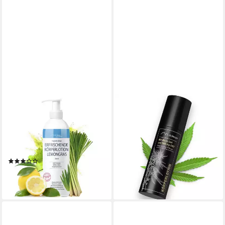
DR. BERGER
DR. BERGER
Körperlotion Original Dr.
Körperlotion "Black Edition"
Berger Erfrischende
Körperlotion 100 ml mit Moos
Körperlotion Lemongras 200
Cell, mit 500 mg CBD
24,95 €
ml
35,95 €
(24,95 €/ 100 ml)
(1)
16,95 €
-31%
(8,48 €/ 100 ml)
lieferbar - in 2-3 Werktagen bei dir
lieferbar - in 2-3 Werktagen bei dir