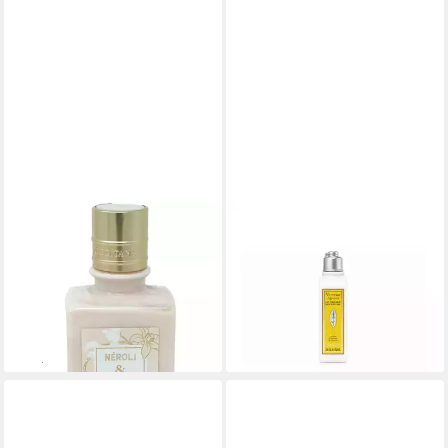
L'OCCITANE
L'OCCITANE
Körpermilch L'Occitane Neroli
Körpermilch L'Occitane
& Orchidée Body Milk 245ml
Verveine Agrumes Body Milk
59,00 €
250 ml
(240,82 €/ 1 l)
49,00 €
lieferbar - in 2-3 Werktagen bei dir
(196,00 €/ 1 l)
lieferbar - in 2-3 Werktagen bei dir