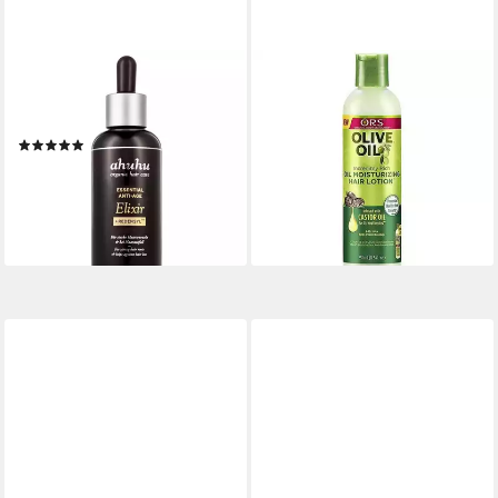
AHUHU
ORS
Kopfhaut-Pflegeserum ahuhu
Kopfhaut-Pflegelotion ORS
- hair elixir
Olive Oil Incredibly Rich Oil
(6)
Moisturizing Hair Lotion
ab 29,99 €
251ml
(299,90 €/ 1 l)
11,99 €
lieferbar in 3 Wochen
(47,77 €/ 1.000 g)
lieferbar - in 2-3 Werktagen bei dir