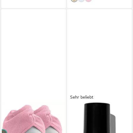
Sehr beliebt
ELEXACARE
REVLON PROFESSIONAL
Turban-Handtuch Haarturban
Leave-in Pflege UNIQONE
mit Knopf, Mikrofaser (2-St),
ALL IN ONE HAIR
Turbanhandtuch mit Knopf
TREATMENT, Sprühkur mit