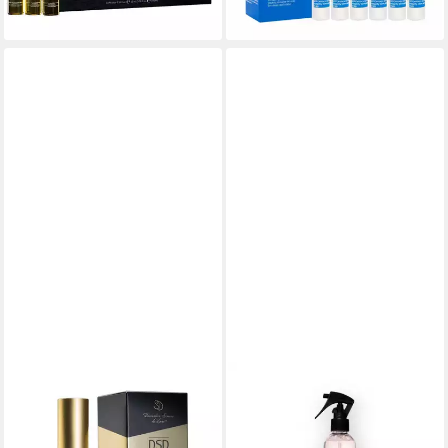
lieferbar - in 2-3 Werktagen bei dir
lieferbar - in 8-10 Werktagen bei
dir
DSD DE LUXE
CAMILLE ROSE
Kopfhaut-Pflegelotion 3.4.2
Kopfhaut-Pflegelotion Mint
Crexepil De Luxe Classic
Condition