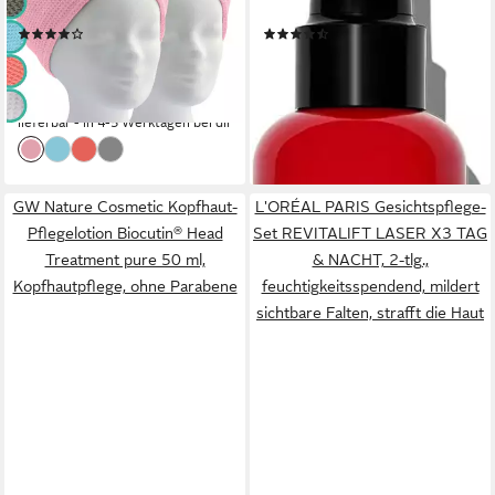
und Schlaufe
zehn Vorteilen für trockenes
(5)
(23)
und strapaziertes Haar.
14,45 €
20,99 €
UVP
16,95 €
UVP
25,10 €
(7,23 €/ 1 Stk)
(139,93 €/ 1 l)
-15%
-16%
lieferbar - in 4-5 Werktagen bei dir
lieferbar - in 1-2 Werktagen bei dir
GW Nature Cosmetic Kopfhaut-
L'ORÉAL PARIS Gesichtspflege-
Pflegelotion Biocutin® Head
Set REVITALIFT LASER X3 TAG
Treatment pure 50 ml,
& NACHT, 2-tlg.,
Kopfhautpflege, ohne Parabene
feuchtigkeitsspendend, mildert
sichtbare Falten, strafft die Haut