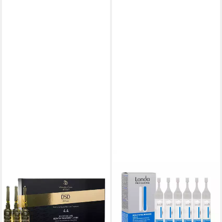
DSD DE LUXE
LONDA PROFESSIONAL
Kopfhaut-Pflegelotion 4.4
Kopfhaut-Pflegelotion LONDA
Keratin Treatment Lotion, 1-
PROFESSIONAL Scalp Vital
tlg.
Booster Serum 6x
47,95 €
19,09 €
(47,95 €/ 100 ml)
(353,52 €/ 1 l)