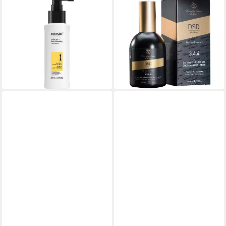
Kopfhaut-Pflegelotion NIOXIN
Kopfhaut-Pflegelotion 3.4.4
SCALP + HAIR SYSTEM
Capixyl + Placenta Shock de
TREATMENT 1, Treatment
Luxe Lotion, 1-tlg.
ab 16,99 €
44,95 €
UVP
21,50 €
(169,90 €/ 1 l)
(44,95 €/ 100 ml)
lieferbar - in 2-3 Werktagen bei dir
-21%
lieferbar - in 1-2 Werktagen bei dir