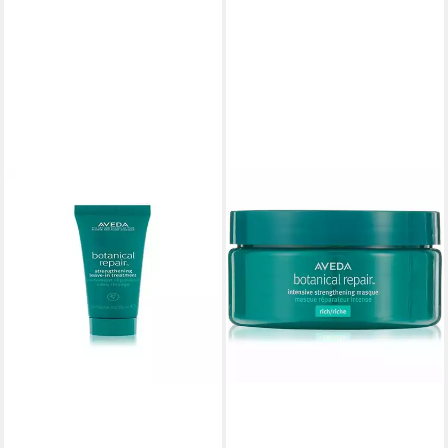
AVEDA
Haarkur Botanical Repair
Strengthening Leave-In
Treatment
17,23 €
(689,20 €/ 1 l)
lieferbar - in 6-8 Werktagen bei dir