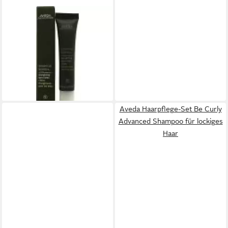
AVEDA
Augencreme Botanical
Kinectics Energizing Eye
Creme
ab 57,34 €
(3.822,67 €/ 1 l)
lieferbar - in 8-10 Werktagen bei
dir
Aveda Haarpflege-Set Be Curly
Advanced Shampoo für lockiges
Haar