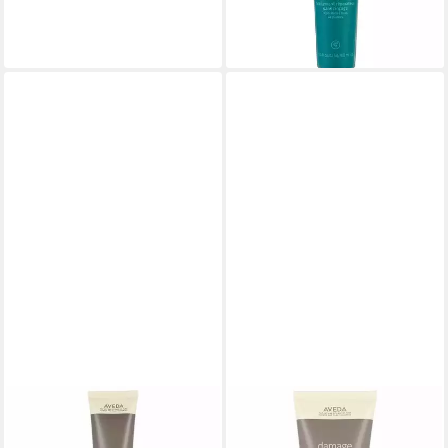
50,17 €
(501,70 €/ 1 l)
lieferbar - in 6-8 Werktagen bei dir