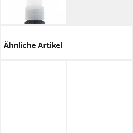
Tonic 100ml
35,28 €
(352,80 €/ 1 l)
lieferbar - in 2-3 Werktagen bei dir
Ähnliche Artikel