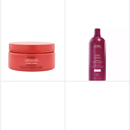
AVEDA
AVEDA
Haarpflege-Set
Haarpflege-Set Shampoo für
Nutriplenishranatapfel,
coloriertes Haar Color Control
Haarbehandlungscrememaske,
(Light Shampoo) - Volumen:
160,04 €
Feuchtigkeit
(160,04 €/ 1 l)
ab 64,95 €
lieferbar in 4 Wochen
(324,75 €/ 1 l)
lieferbar in 4 Wochen