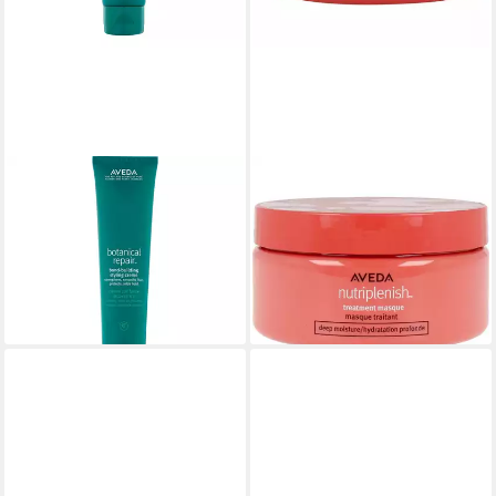
AVEDA
AVEDA
Körperpflegemittel Botanical
Haarmaske NutriPlenish DEEP
Repair Bond-Building Styling
Moisture Treatment Masque
64,28 €
Creme
(321,40 €/ 1 l)
ab 41,09 €
lieferbar - in 9-11 Werktagen bei
(273,93 €/ 1 l)
dir
lieferbar - in 6-8 Werktagen bei dir