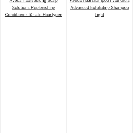
Aveda Haarspülung Scalp
Aveda Haarshampoo nvati Ultra
Solutions Replenishing
Advanced Exfoliating Shampoo
Conditioner für alle Haartypen
Light