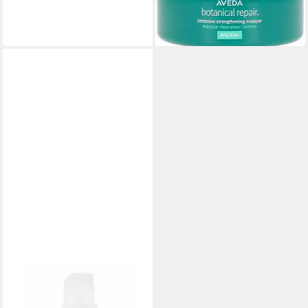
62,75 €
(313,75 €/ 1 l)
lieferbar - in 2-3 Werktagen bei dir
AVEDA
Haarkur Aveda Thickening