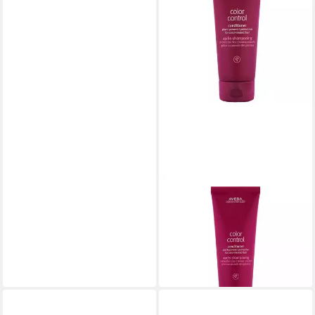
AVEDA
Haarspülung Color Control
Cond Retail
ab 38,56 €
(192,80 €/ 1 l)
lieferbar - in 8-10 Werktagen bei
dir