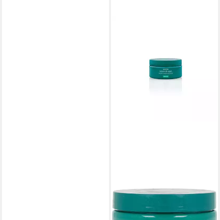
AVEDA
Haarkur Botanical Repair
Intensive Strengthening Mask
- Rich