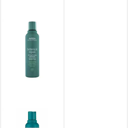
AVEDA
Haarshampoo Botanical
Repair Strengthening