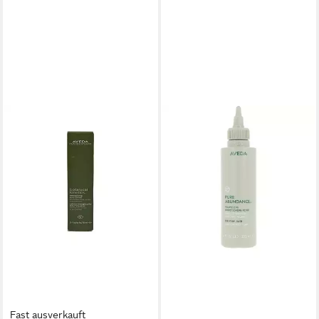
AVEDA
Haarpflege-Set PURE
ABUNDANCE
Volumenspendendes
Tonerdegel
ab 40,27 €
(268,47 €/ 1 l)
lieferbar - in 9-11 Werktagen bei
dir
Fast ausverkauft