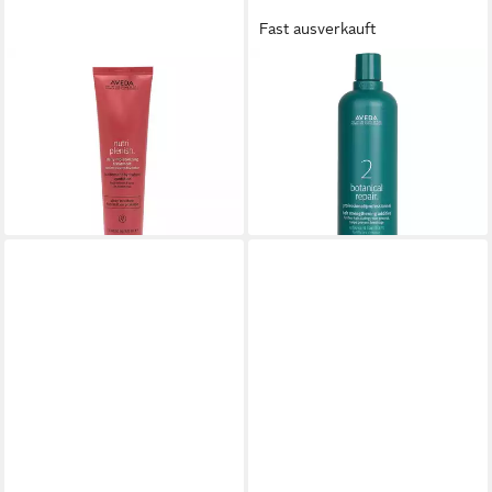
Fast ausverkauft
AVEDA
AVEDA
Haarspülung NutriPlenish
Haarpflege-Set Botanical
Daily Moisturizing Treatment
Repair (W/N) Professional
ab 44,49 €
Hair Strengthening Additive
(296,60 €/ 1 l)
ab 63,74 €
lieferbar - in 9-11 Werktagen bei
(127,48 €/ 1 l)
dir
lieferbar in 4 Wochen