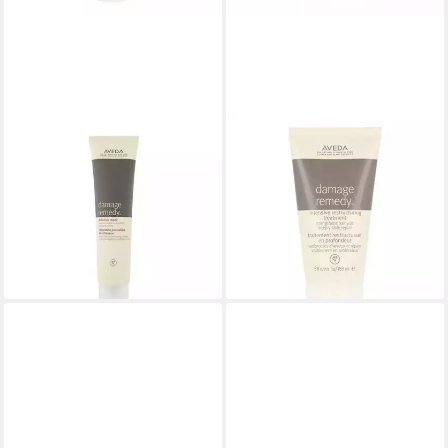
AVEDA
AVEDA
Haarstyling-Liquid Damage
Haarkur Damage Remedy
Remedy Daily Hair Repair
Intensive Restructuring
ab 47,52 €
Treatment
(475,20 €/ 1 l)
53,06 €
lieferbar - in 2-3 Werktagen bei dir
(353,73 €/ 1 l)
lieferbar - in 9-11 Werktagen bei
dir