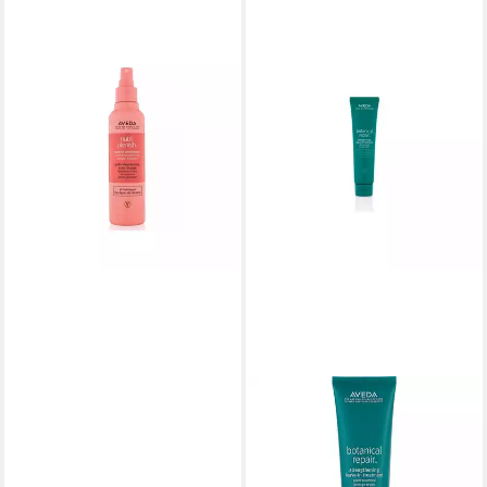
AVEDA
Haarspülung NutriPlenish
Leave-In Conditioner
59,76 €
(298,80 €/ 1 l)
lieferbar - in 2-3 Werktagen bei dir
AVEDA
Haarkur Botanical Repair
Strengthening Leave-In
Treatment