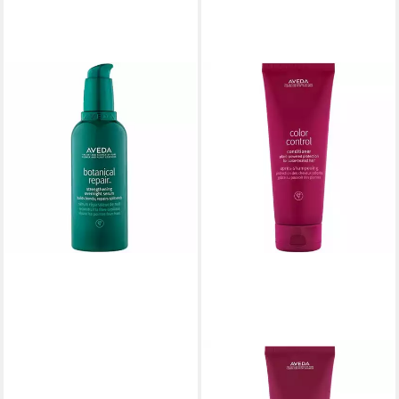
AVEDA
Tagescreme Botanical Repair
Strengthening Overnight
Serum
ab 57,03 €
(570,30 €/ 1 l)
lieferbar - in 9-11 Werktagen bei
dir