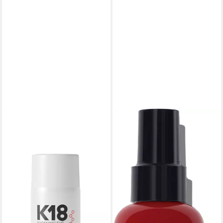
K18
Leave-in Pflege K18 Hair
Masker 50ml
77,64 €
(1.552,80 €/ 1 l)
lieferbar - in 2-3 Werktagen bei dir