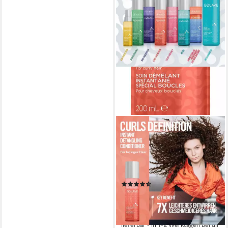
REVLON PROFESSIONAL
Leave-in Pflege EQUAVE
CURLS DEFINITION
DETANGLIND CONDITIONER,
Lockiges Haar 200 ml
(9)
ab 12,99 €
UVP
28,60 €
(64,95 €/ 1 l)
-55%
lieferbar - in 1-2 Werktagen bei dir