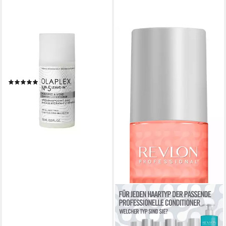
OLAPLEX
Haarspülung No.5 Leave-In
Conditioner, für Alle
Hauttypen
(1)
ab 31,95 €
(31,95 €/ 100 ml)
lieferbar - in 2-3 Werktagen bei dir