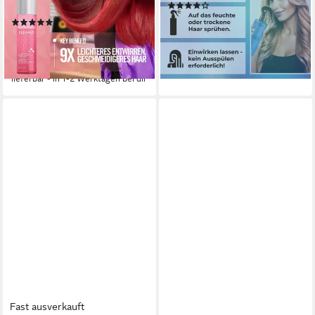
(3)
Coloriertes Haar 200ml
16,95 €
(9)
(42,38 €/ 1 l)
ab 15,99 €
UVP
28,60 €
lieferbar - in 2-3 Werktagen bei dir
(79,95 €/ 1 l)
-44%
lieferbar - in 1-2 Werktagen bei dir
Fast ausverkauft