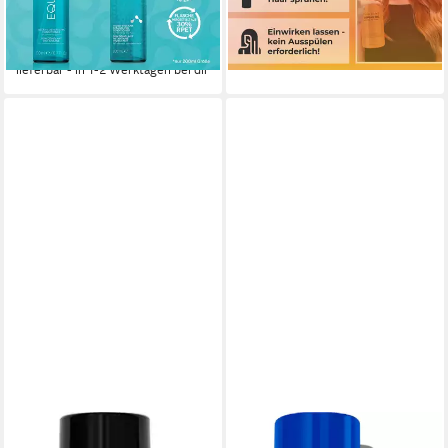
ab 13,99 €
UVP
28,60 €
(69,95 €/ 1 l)
-51%
lieferbar - in 1-2 Werktagen bei dir