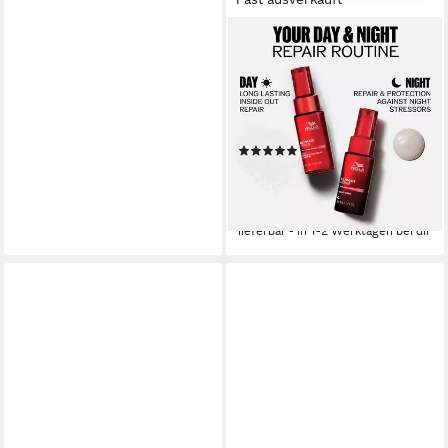
WELLA PROFESSIONALS
Leave-in Pflege ULTIMATE
REPAIR MIRACLE HAIR
RESCUE, intensive Pflege,
Für alle Haartypen und -
(2)
schäden
ab 29,99 €
UVP
36,85 €
(999,67 €/ 1 l)
-19%
lieferbar - in 1-2 Werktagen bei dir