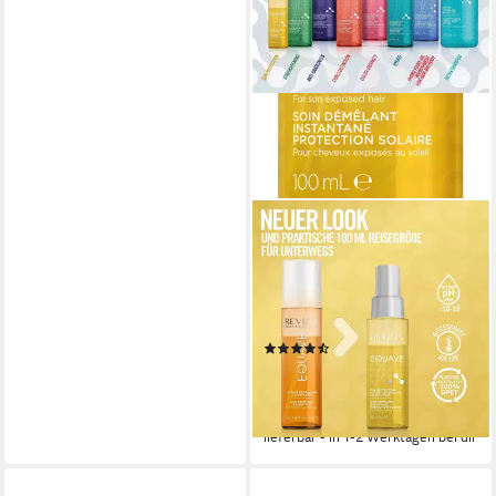
REVLON PROFESSIONAL
Leave-in Pflege EQUAVE
SUN PROTECTION
DETANGLING CONDITIONER,
Alle Haartypen 100 ml
(17)
ab 5,99 €
UVP
14,70 €
(59,90 €/ 1 l)
-59%
lieferbar - in 1-2 Werktagen bei dir