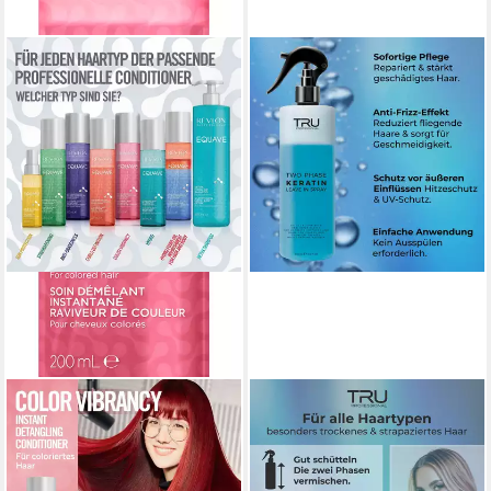
REVLON PROFESSIONAL
TRU
Leave-in Pflege EQUAVE
Leave-in Pflege Two Phase
COLOR VIBRANCY
Keratin, 400ml, Gesundes und
DETANGLING CONDITIONER,
kräftigeres Haar