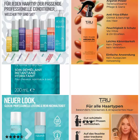
REVLON PROFESSIONAL
TRU
Leave-in Pflege EQUAVE
Leave-in Pflege Argan Oil
HYDRO DETANGLING
Spray, 400ml
(2)
CONDITIONER, Normales Bis
18,95 €
Trockenes Haar 200 ml
(47,38 €/ 1 l)
(9)
lieferbar - in 2-3 Werktagen bei dir