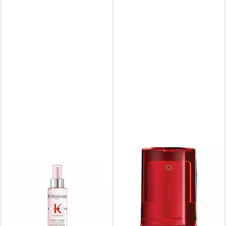
KÉRASTASE
Leave-in Pflege Genesis
Defense Thermique 150 ml
54,95 €
(36,63 €/ 100 ml)
lieferbar - in 2-3 Werktagen bei dir