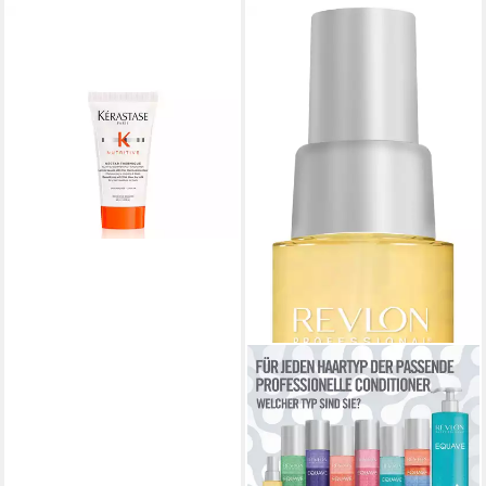
KÉRASTASE
Leave-in Pflege Nutritive
Nectar Thermique 50 ml,
Hitzeschutz & Anti-Frizz
Pflege für trockenes Haar
15,95 €
(31,90 €/ 100 ml)
lieferbar - in 2-3 Werktagen bei dir