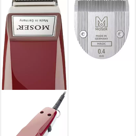
MOSER
Ersatzscherkopf Wechsel-
Schneidsatz für Moser Prima
35,49 €
lieferbar in 2 Wochen