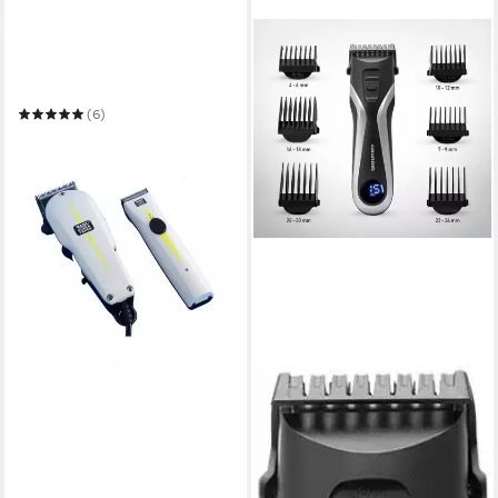
WAHL
Haar- und Bartschneider
Wahl Super taper + super
trimmer
(6)
149,99 €
UVP
180,90 €
-17%
in 2-3 Werktagen bei dir