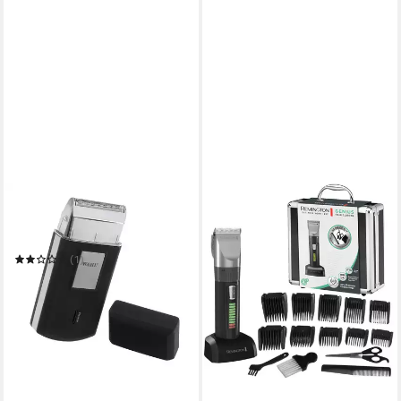
WAHL GMBH
Elektrorasierer Wahl Mobile
Shaver
(1)
ab 13,02 €
leider ausverkauft