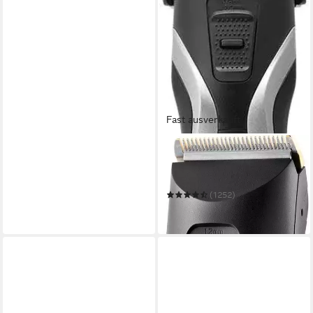
Fast ausverkauft
GRUNDIG
Haar- und Bartschneider MC
8840
(1252)
ab 28,99 €
in 3-4 Werktagen bei dir