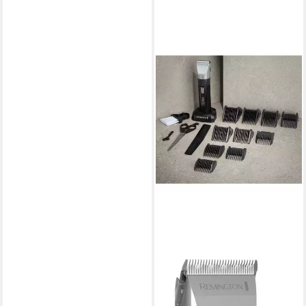
REMINGTON
Haarschneider Genius,
HC5810 -