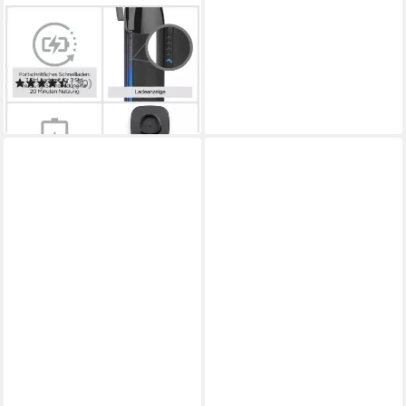
BABYLISS
Haarschneider Super X-Metal
Haarschneider professionell,
E991E
(30)
129,63 €
in 2-3 Werktagen bei dir