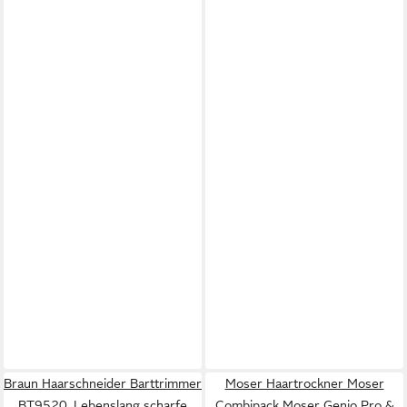
Braun Haarschneider Barttrimmer
Moser Haartrockner Moser
BT9520, Lebenslang scharfe
Combipack Moser Genio Pro &