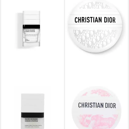
DIOR
DIOR
Tagescreme Homme Dermo
Tagescreme Le Baume
System Pore Control
Multifunktionaler Balsam
79,19 €
Perfecting Essence
(1.583,80 €/ 1 l)
98,70 €
lieferbar - in 8-10 Werktagen bei
(1.974,00 €/ 1 l)
dir
lieferbar - in 9-11 Werktagen bei