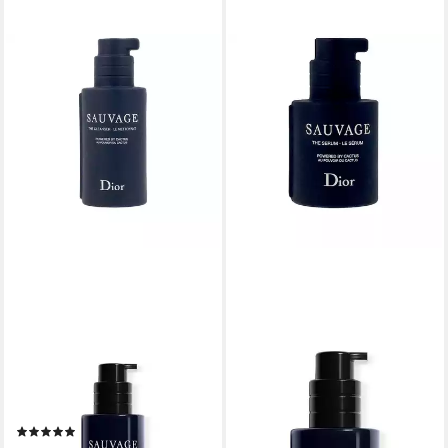
DIOR
DIOR
Körperpflegemittel Sauvage
Gesichtspflege Sauvage Le
Der Reiniger
Serum
(1)
ab 86,12 €