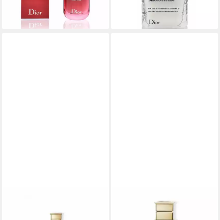
(3.390,40 €/ 1 l)
(2.005,20 €/ 1 l)
lieferbar - in 9-11 Werktagen bei
lieferbar - in 7-9 Werktagen bei dir
dir