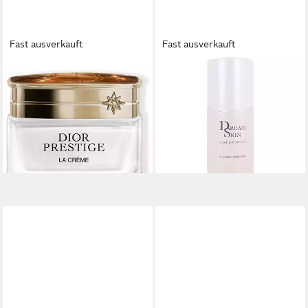
Fast ausverkauft
Fast ausverkauft
DIOR
DIOR
Gesichtspflege Prestige La
Gesichtspflege Dreamskin
Creme
Care & Perfect (Global Age-
ab 549,04 €
Defying Skincare) - Inhalt:
(10.980,80 €/ 1 l)
173,44 €
lieferbar - in 8-10 Werktagen bei
(3.468,80 €/ 1 l)
dir
lieferbar in 3 Wochen