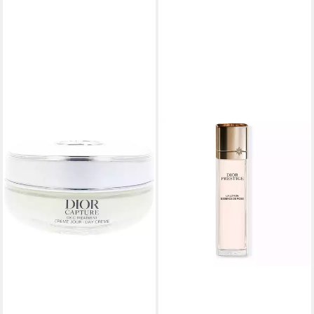
DIOR
Gesichtspflege Prestige
Lotion (La Lotion Essence de
Rose)
146,08 €
(973,87 €/ 1 l)
lieferbar in 3 Wochen