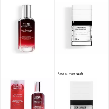
Fast ausverkauft
DIOR
DIOR
Gesichtspflege ONE
Tagescreme Homme Dermo
ESSENTIAL Hautstärkendes
System Reparierende
Super-Sérum
Feuchtigkeits Emulsion
ab 169,52 €
100,26 €