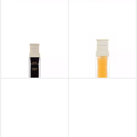
DIOR
DIOR
Tagescreme Prestige Le
Tagescreme Prestige Le
Nectar De Nuit
Nectar Serum
ab 484,45 €
ab 371,79 €
(16.148,33 €/ 1 l)
(12.393,00 €/ 1 l)
lieferbar in 3 Wochen
lieferbar in 3 Wochen