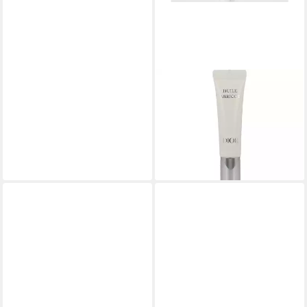
DIOR
Tagescreme Huile Abricot
Daily Nutritive Serum
46,41 €
(6.188,00 €/ 1 l)
lieferbar - in 9-11 Werktagen bei
dir