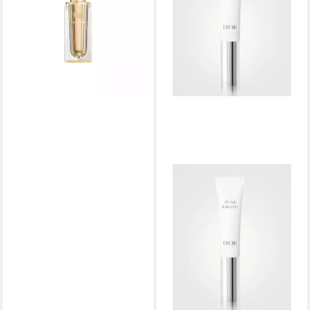
L'Or de Vie (Serum)
ab 1.629,00 €
(54.300,00 €/ 1 l)
lieferbar in 3 Wochen