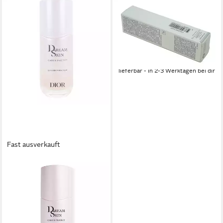
DIOR
Gesichtspflege Dior Huile
Abricot Daily Nutritive Serum
7,5 ml
49,00 €
(6.533,33 €/ 1 l)
lieferbar - in 2-3 Werktagen bei dir
Fast ausverkauft
DIOR
Gesichtspflege Dreamskin
Care & Perfect (Global Age-
Defying Skincare) - Inhalt:
138,84 €
(4.628,00 €/ 1 l)