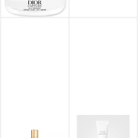
lieferbar - in 9-11 Werktagen bei
dir
DIOR
Gesichtspflege
Hautverjüngendes Serum