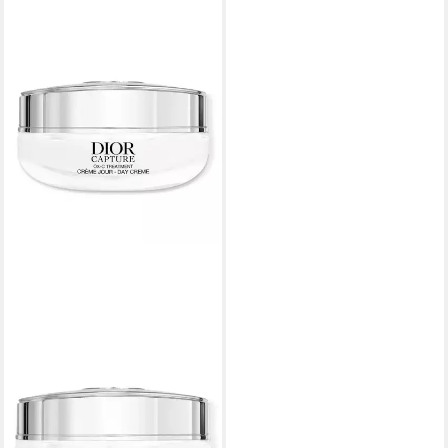
DIOR
Gesichtspflege CAPTURE
Tagescreme
184,31 €
(3.686,20 €/ 1 l)