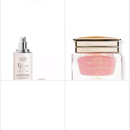
DIOR
DIOR
Gesichtsmaske Capture
Tagescreme Prestige Le
Totale Dreamskin Care y
Micro Caviar Rose
ab 561,20 €
Perfect
(7.482,67 €/ 1 l)
229,00 €
lieferbar in 3 Wochen
(3.053,33 €/ 1 l)
lieferbar - in 2-3 Werktagen bei dir