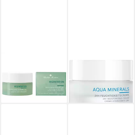
CHARLOTTE MEENTZEN
CHARLOTTE MEENTZEN
Tagescreme Regeneration
Nachtcreme Aqua Minerals
Feuchtigkeitscreme Tag, Alle
24H Feuchtigkeitscreme, Alle
Hauttypen, vegan
Hauttypen
29,99 €
ab 32,26 €
(29,99 €/ 1 l)
(645,20 €/ 1 l)
lieferbar - in 4-5 Werktagen bei dir
lieferbar - in 4-5 Werktagen bei dir