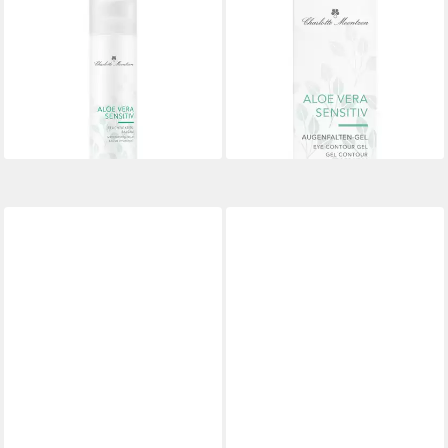
CHARLOTTE MEENTZEN
CHARLOTTE MEENTZEN
Tagescreme Aloe Vera
Augengel Aloe Vera
Feuchtigkeits-Balsam, Alle
Augenfalten-Gel, Empfindliche
Hauttypen
Haut
ab 17,27 €
16,81 €
(230,27 €/ 1 l)
(1.120,67 €/ 1 l)
lieferbar - in 4-5 Werktagen bei dir
lieferbar - in 4-5 Werktagen bei dir