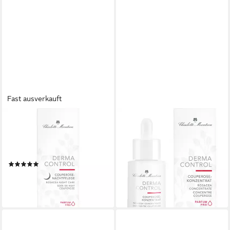
Fast ausverkauft
CHARLOTTE MEENTZEN
CHARLOTTE MEENTZEN
Nachtcreme Derma Control
Gesichtsserum Derma
Couperose Nachtpflege, Alle
Control Couperose
Hauttypen
Concentrate, Alle Hauttypen,
(1)
vegan
ab 23,94 €
ab 26,71 €
(478,80 €/ 1 l)
(1.780,67 €/ 1 l)
lieferbar - in 4-5 Werktagen bei dir
lieferbar - in 4-5 Werktagen bei dir