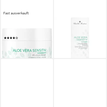
Fast ausverkauft
CHARLOTTE MEENTZEN
CHARLOTTE MEENTZEN
Gesichtspflege Aloe Vera
Tagescreme Aloe Vera
Sensitiv, 50 ml
Pflegecreme flüssig, Alle
(1)
Hauttypen
20,97 €
19,99 €
(419,40 €/ 1 l)
(19,99 €/ 1 l)
lieferbar - in 4-5 Werktagen bei dir
lieferbar - in 4-5 Werktagen bei dir