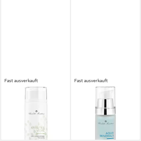
Fast ausverkauft
Fast ausverkauft
CHARLOTTE MEENTZEN
CHARLOTTE MEENTZEN
Gesichtspflege Kräutervital,
Tagescreme Aqua Minerals
Lila, 150 ml
Feuchtigkeitsfluid, Alle
20,97 €
Hauttypen
(139,80 €/ 1 l)
ab 30,87 €
lieferbar - in 4-5 Werktagen bei dir
(1.029,00 €/ 1 l)
lieferbar - in 4-5 Werktagen bei dir