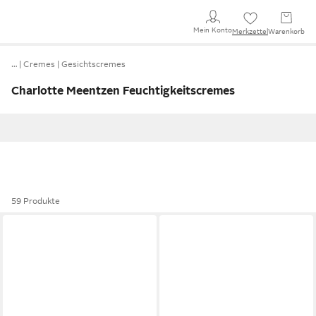
Mein Konto
Merkzettel
Warenkorb
…
Cremes
Gesichtscremes
Charlotte Meentzen Feuchtigkeitscremes
59 Produkte