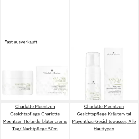
Fast ausverkauft
CHARLOTTE MEENTZEN
CHARLOTTE MEENTZEN
Tagescreme Kräutervital
Gesichtspflege Kräutervital
Rosmarin-Creme, Alle
Rosmarin-Reinigungsschaum,
Hauttypen
Normale Haut
16,35 €
ab 17,99 €
(327,00 €/ 1 l)
(17,99 €/ 1 l)
lieferbar - in 4-5 Werktagen bei dir
lieferbar - in 4-5 Werktagen bei dir
Charlotte Meentzen
Charlotte Meentzen
Gesichtspflege Charlotte
Gesichtspflege Kräutervital
Meentzen Holunderblütencreme
Mayenthau-Gesichtswasser, Alle
Tag/ Nachtpflege 50ml
Hauttypen