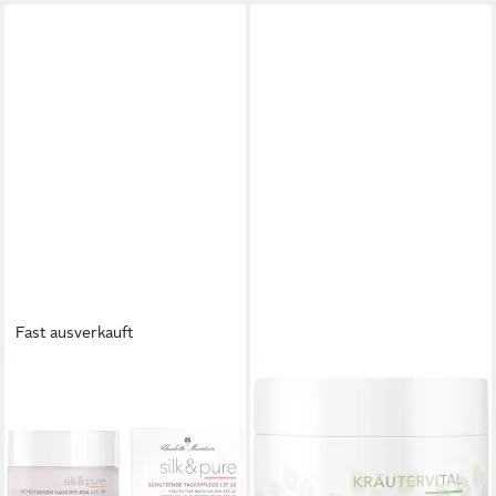
Fast ausverkauft
CHARLOTTE MEENTZEN
CHARLOTTE MEENTZEN
Tagescreme Silk & Pure
Tagescreme Kräutervital
Schützende Tagespflege SPF
Blüten-Tagescreme mit UV-
20, Schutz vor
Schutz, Alle Hauttypen
17,74 €
Umweltbelastung: Schützt vor
(354,80 €/ 1 l)