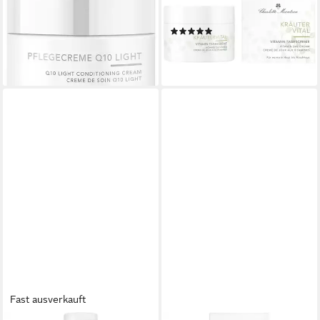
38,90 €
Hauttypen
(778,00 €/ 1 l)
(1)
lieferbar - in 3-4 Werktagen bei dir
16,35 €
(327,00 €/ 1 l)
lieferbar - in 4-5 Werktagen bei dir
Fast ausverkauft