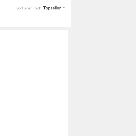
Topseller
Sortieren nach: