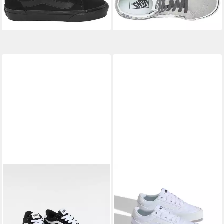
-18%
UVP
75,00 €
-33%