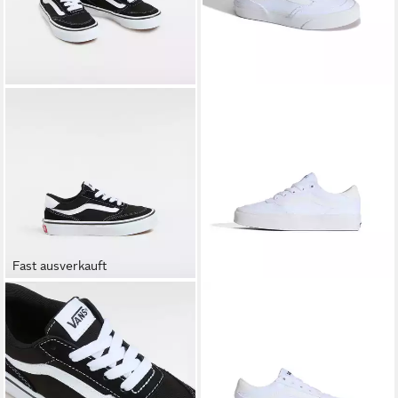
Fast ausverkauft
VANS
Brooklyn LS Sneaker
VANS
Brooklyn LS Sneaker
ab 40,99 €
ab 44,99 €
UVP
50,00 €
UVP
50,00 €
-18%
-10%