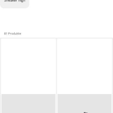
Sneaker high
81 Produkte