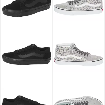
VANS
Vero LS Sneaker
VANS
SK8-Mid Reissue
ab 32,99 €
UVP
40,00 €
Sneaker
ab 49,99 €