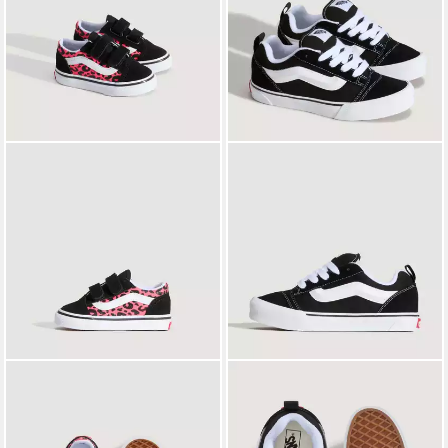
VANS
Old Skool V Sneaker
VANS
Knu Skool Sneaker für
ab 33,99 €
UVP
50,00 €
Kinder und Jugendliche
74,99 €
-32%