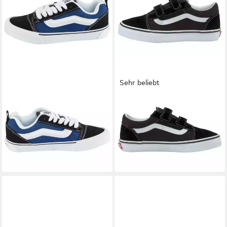
Sehr beliebt
VANS
Knu Skool Sneaker für
VANS
Old Skool V Sneaker
Kinder und Jugendliche
mit Klettverschluss für Kinder
ab 56,99 €
44,99 €
UVP
75,00 €
UVP
65,00 €
-24%
-31%