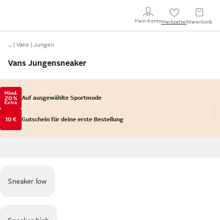
Mein Konto
Merkzettel
Warenkorb
…
Vans
Jungen
Vans Jungensneaker
Mind.
Auf ausgewählte Sportmode
20 %
Extra
10 €
Gutschein für deine erste Bestellung
Sneaker low