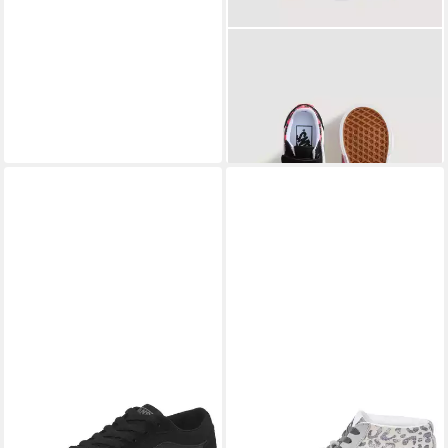
VANS
Old Skool V Sneaker
ab 33,99 €
UVP
50,00 €
-32%