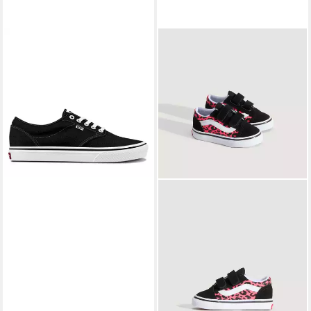
VANS
Atwood Sneaker vom
Vans Authentic inspiriert
ab 33,99 €
UVP
40,00 €
-15%