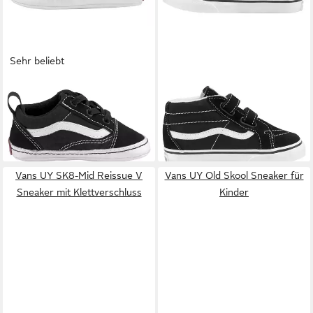
Sehr beliebt
VANS
IN Old Skool Crib
VANS
TD SK8-Mid Reissue V
Sneaker mit klassischer Logo-
Sneaker mit Klettverschluss
26,99 €
49,95 €
Flag und Glitzer
UVP
35,00 €
für Kleinkinder
-23%
Vans UY SK8-Mid Reissue V
Vans UY Old Skool Sneaker für
Sneaker mit Klettverschluss
Kinder