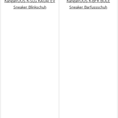
KangaROOS K-SLG KAUAI EV
KangaROOS K-BFK BOLE
Sneaker Blinkschuh
Sneaker Barfussschuh