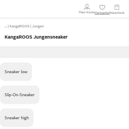
Mein Konto
Merkzettel
Warenkorb
…
KangaROOS
Jungen
KangaROOS Jungensneaker
Sneaker low
Slip-On-Sneaker
Sneaker high