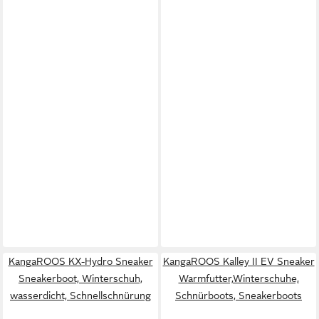
KangaROOS KX-Hydro Sneaker
KangaROOS Kalley II EV Sneaker
Sneakerboot, Winterschuh,
Warmfutter,Winterschuhe,
wasserdicht, Schnellschnürung
Schnürboots, Sneakerboots