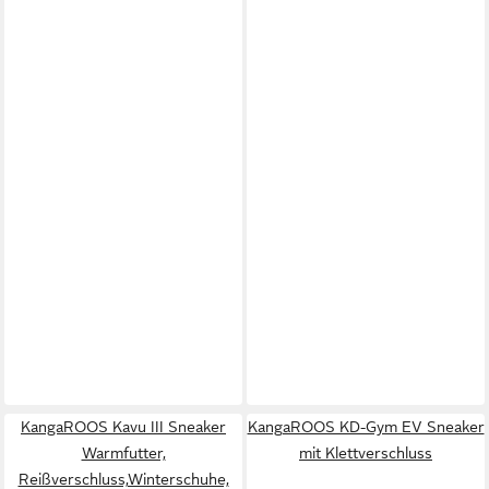
KangaROOS Kavu III Sneaker
KangaROOS KD-Gym EV Sneaker
Warmfutter,
mit Klettverschluss
Reißverschluss,Winterschuhe,