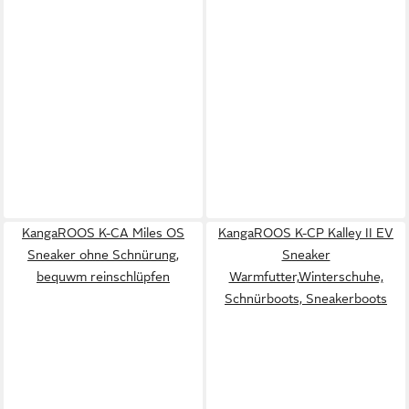
KangaROOS K-CA Miles OS
KangaROOS K-CP Kalley II EV
Sneaker ohne Schnürung,
Sneaker
bequwm reinschlüpfen
Warmfutter,Winterschuhe,
Schnürboots, Sneakerboots